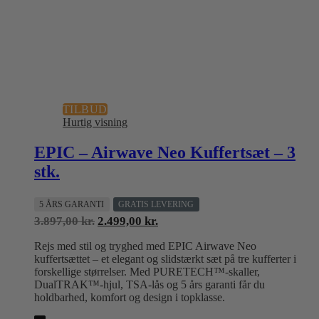
TILBUD
Hurtig visning
EPIC – Airwave Neo Kuffertsæt – 3
stk.
5 ÅRS GARANTI
GRATIS LEVERING
Den
Den
3.897,00
kr.
2.499,00
kr.
oprindelige
aktuelle
Rejs med stil og tryghed med EPIC Airwave Neo
pris
pris
kuffertsættet – et elegant og slidstærkt sæt på tre kufferter i
var:
er:
forskellige størrelser. Med PURETECH™-skaller,
3.897,00 kr..
2.499,00 kr..
DualTRAK™-hjul, TSA-lås og 5 års garanti får du
holdbarhed, komfort og design i topklasse.