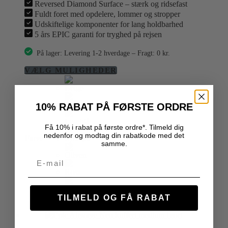
Reversed Diamond Surface – stærk og ridsefast
Fuldt foret med opdelere, lommer og stropper
Udskiftelige komponenter for lang holdbarhed
5 års EPIC garanti for tryghed på rejsen
På lager: Levering 1-2 hverdage – Fragt: 0 kr.
Dette
VÆLG MULIGHEDER
vare
har
flere
10% RABAT PÅ FØRSTE ORDRE
varianter.
Mulighederne
kan
Få 10% i rabat på første ordre*. Tilmeld dig
vælges
nedenfor og modtag din rabatkode med det
Farve
på
samme.
varesiden
Email
Ryd
TILMELD OG FÅ RABAT