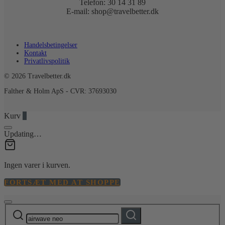
Telefon: 30 14 31 89
E-mail: shop@travelbetter.dk
Handelsbetingelser
Kontakt
Privatlivspolitik
© 2026 Travelbetter.dk
Falther & Holm ApS - CVR: 37693030
Kurv
0
Updating…
Ingen varer i kurven.
FORTSÆT MED AT SHOPPE
Søg
Søg
efter: