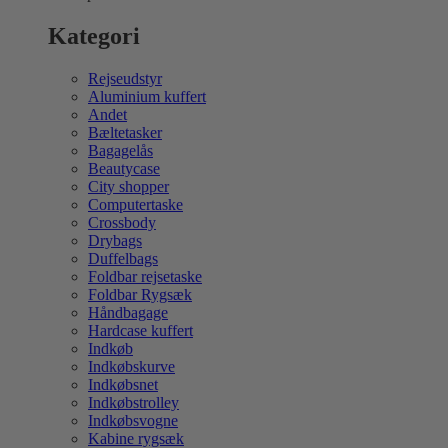
Kategori
Rejseudstyr
Aluminium kuffert
Andet
Bæltetasker
Bagagelås
Beautycase
City shopper
Computertaske
Crossbody
Drybags
Duffelbags
Foldbar rejsetaske
Foldbar Rygsæk
Håndbagage
Hardcase kuffert
Indkøb
Indkøbskurve
Indkøbsnet
Indkøbstrolley
Indkøbsvogne
Kabine rygsæk