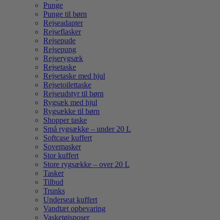
Punge
Punge til børn
Rejseadapter
Rejseflasker
Rejsepude
Rejsepung
Rejserygsæk
Rejsetaske
Rejsetaske med hjul
Rejsetoilettaske
Rejseudstyr til børn
Rygsæk med hjul
Rygsække til børn
Shopper taske
Små rygsække – under 20 L
Softcase kuffert
Sovemasker
Stor kuffert
Store rygsække – over 20 L
Tasker
Tilbud
Trunks
Underseat kuffert
Vandtæt opbevaring
Vasketøjsposer