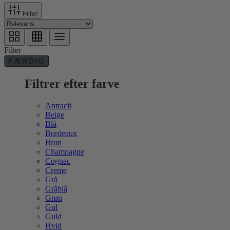
Filter
Filter
FÆRDIG
Filtrer efter farve
Antracit
Beige
Blå
Bordeaux
Brun
Champagne
Cognac
Creme
Grå
Gråblå
Grøn
Gul
Guld
Hvid