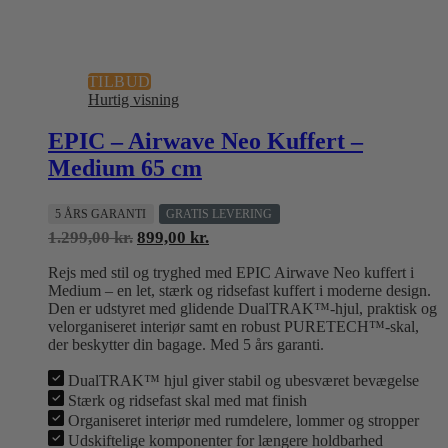
TILBUD
Hurtig visning
EPIC – Airwave Neo Kuffert –
Medium 65 cm
5 ÅRS GARANTI
GRATIS LEVERING
Den
Den
1.299,00
kr.
899,00
kr.
oprindelige
aktuelle
Rejs med stil og tryghed med EPIC Airwave Neo kuffert i
pris
pris
Medium – en let, stærk og ridsefast kuffert i moderne design.
var:
er:
Den er udstyret med glidende DualTRAK™-hjul, praktisk og
1.299,00 kr..
899,00 kr..
velorganiseret interiør samt en robust PURETECH™-skal,
der beskytter din bagage. Med 5 års garanti.
DualTRAK™ hjul giver stabil og ubesværet bevægelse
Stærk og ridsefast skal med mat finish
Organiseret interiør med rumdelere, lommer og stropper
Udskiftelige komponenter for længere holdbarhed