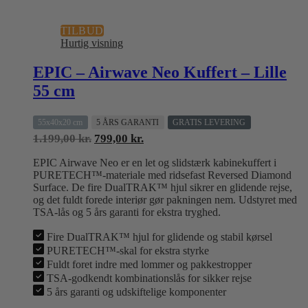
TILBUD
Hurtig visning
EPIC – Airwave Neo Kuffert – Lille
55 cm
55x40x20 cm
5 ÅRS GARANTI
GRATIS LEVERING
Den
Den
1.199,00
kr.
799,00
kr.
oprindelige
aktuelle
EPIC Airwave Neo er en let og slidstærk kabinekuffert i
pris
pris
PURETECH™-materiale med ridsefast Reversed Diamond
var:
er:
Surface. De fire DualTRAK™ hjul sikrer en glidende rejse,
1.199,00 kr..
799,00 kr..
og det fuldt forede interiør gør pakningen nem. Udstyret med
TSA-lås og 5 års garanti for ekstra tryghed.
Fire DualTRAK™ hjul for glidende og stabil kørsel
PURETECH™-skal for ekstra styrke
Fuldt foret indre med lommer og pakkestropper
TSA-godkendt kombinationslås for sikker rejse
5 års garanti og udskiftelige komponenter