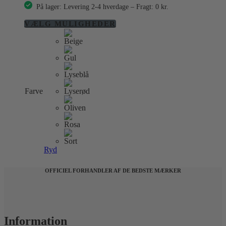
På lager: Levering 2-4 hverdage – Fragt: 0 kr.
Dette
VÆLG MULIGHEDER
vare
har
flere
varianter.
Mulighederne
kan
vælges
Farve
på
varesiden
Ryd
OFFICIEL FORHANDLER AF DE BEDSTE MÆRKER
Information