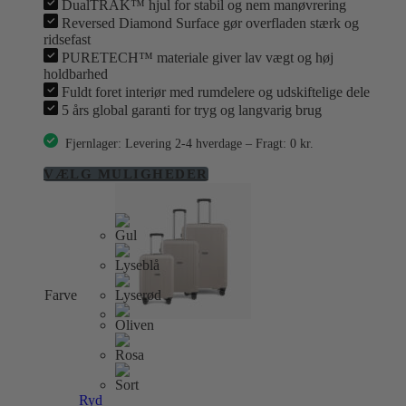
DualTRAK™ hjul for stabil og nem manøvrering
Reversed Diamond Surface gør overfladen stærk og
ridsefast
PURETECH™ materiale giver lav vægt og høj
holdbarhed
Fuldt foret interiør med rumdelere og udskiftelige dele
5 års global garanti for tryg og langvarig brug
Fjernlager: Levering 2-4 hverdage – Fragt: 0 kr.
Dette
VÆLG MULIGHEDER
vare
har
flere
varianter.
Mulighederne
kan
vælges
Farve
på
varesiden
Ryd