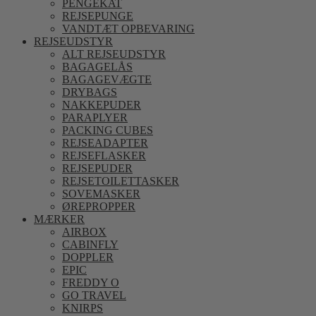
PENGEKAT
REJSEPUNGE
VANDTÆT OPBEVARING
REJSEUDSTYR
ALT REJSEUDSTYR
BAGAGELÅS
BAGAGEVÆGTE
DRYBAGS
NAKKEPUDER
PARAPLYER
PACKING CUBES
REJSEADAPTER
REJSEFLASKER
REJSEPUDER
REJSETOILETTASKER
SOVEMASKER
ØREPROPPER
MÆRKER
AIRBOX
CABINFLY
DOPPLER
EPIC
FREDDY O
GO TRAVEL
KNIRPS