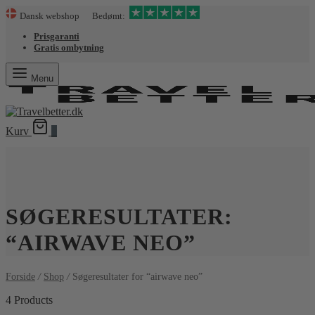
Dansk webshop Bedømt:
Prisgaranti
Gratis ombytning
Menu
Kurv
0
SØGERESULTATER:
“AIRWAVE NEO”
Forside
/
Shop
/
Søgeresultater for “airwave neo”
4 Products