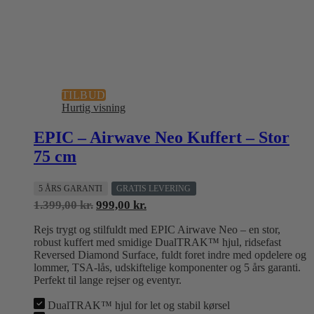
TILBUD
Hurtig visning
EPIC – Airwave Neo Kuffert – Stor
75 cm
5 ÅRS GARANTI
GRATIS LEVERING
Den
Den
1.399,00
kr.
999,00
kr.
oprindelige
aktuelle
Rejs trygt og stilfuldt med EPIC Airwave Neo – en stor,
pris
pris
robust kuffert med smidige DualTRAK™ hjul, ridsefast
var:
er:
Reversed Diamond Surface, fuldt foret indre med opdelere og
1.399,00 kr..
999,00 kr..
lommer, TSA-lås, udskiftelige komponenter og 5 års garanti.
Perfekt til lange rejser og eventyr.
DualTRAK™ hjul for let og stabil kørsel