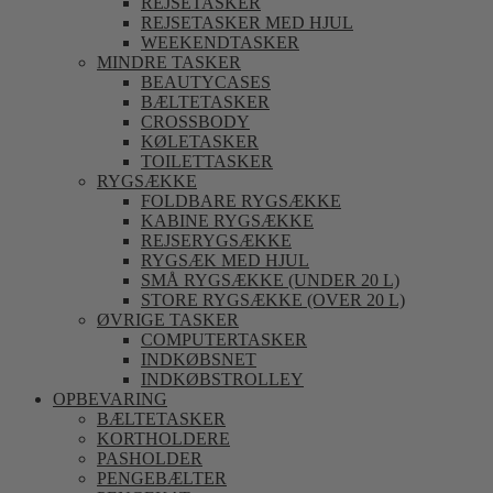
REJSETASKER
REJSETASKER MED HJUL
WEEKENDTASKER
MINDRE TASKER
BEAUTYCASES
BÆLTETASKER
CROSSBODY
KØLETASKER
TOILETTASKER
RYGSÆKKE
FOLDBARE RYGSÆKKE
KABINE RYGSÆKKE
REJSERYGSÆKKE
RYGSÆK MED HJUL
SMÅ RYGSÆKKE (UNDER 20 L)
STORE RYGSÆKKE (OVER 20 L)
ØVRIGE TASKER
COMPUTERTASKER
INDKØBSNET
INDKØBSTROLLEY
OPBEVARING
BÆLTETASKER
KORTHOLDERE
PASHOLDER
PENGEBÆLTER