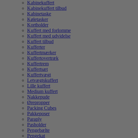
Kabinekuffert
Kabinekuffert tilbud
Kabinetaske
Køletasker
Kortholder
Kuffert med forlomme
Kuffert med udvidelse
Kuffert tilbud
Kufferter
Kuffertmærker
Kuffertovertræk
Kuffertrem
Kuffertsæt
Kuffertvægt
Letvægtskuffert
Lille kuffert
Medium kuffert
Nakkepude
Ørepropper
Packing Cubes
Pakkeposer
Paraply
Pasholder
Pengebælte
Pengekat