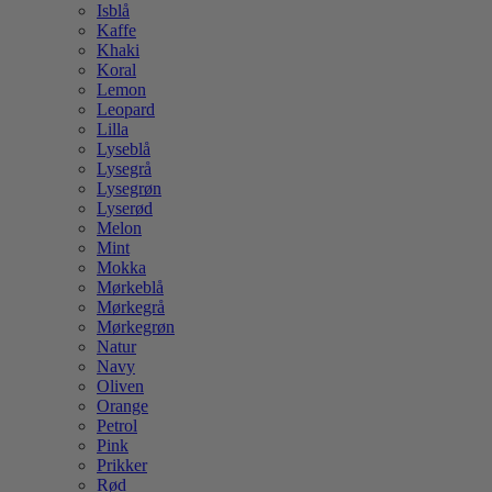
Isblå
Kaffe
Khaki
Koral
Lemon
Leopard
Lilla
Lyseblå
Lysegrå
Lysegrøn
Lyserød
Melon
Mint
Mokka
Mørkeblå
Mørkegrå
Mørkegrøn
Natur
Navy
Oliven
Orange
Petrol
Pink
Prikker
Rød