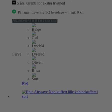
5 års garanti for ekstra tryghed
På lager: Levering 1-2 hverdage – Fragt: 0 kr.
Dette
VÆLG MULIGHEDER
vare
har
flere
varianter.
Mulighederne
kan
vælges
Farve
på
varesiden
Ryd