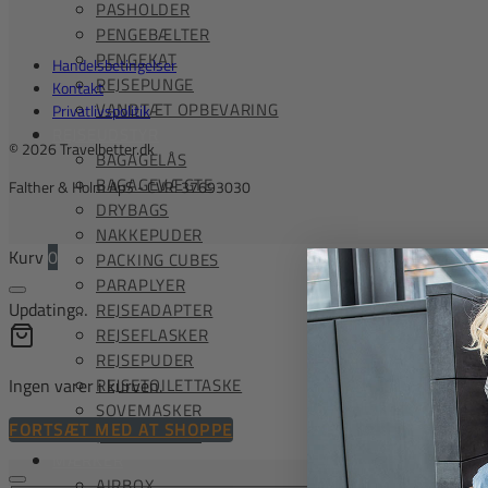
PASHOLDER
PENGEBÆLTER
PENGEKAT
Handelsbetingelser
REJSEPUNGE
Kontakt
VANDTÆT OPBEVARING
Privatlivspolitik
REJSEUDSTYR
© 2026 Travelbetter.dk
BAGAGELÅS
BAGAGEVÆGTE
Falther & Holm ApS - CVR: 37693030
DRYBAGS
NAKKEPUDER
Kurv
0
PACKING CUBES
PARAPLYER
Updating…
REJSEADAPTER
REJSEFLASKER
REJSEPUDER
Ingen varer i kurven.
REJSETOILETTASKE
SOVEMASKER
FORTSÆT MED AT SHOPPE
ØREPROPPER
MÆRKER
AIRBOX