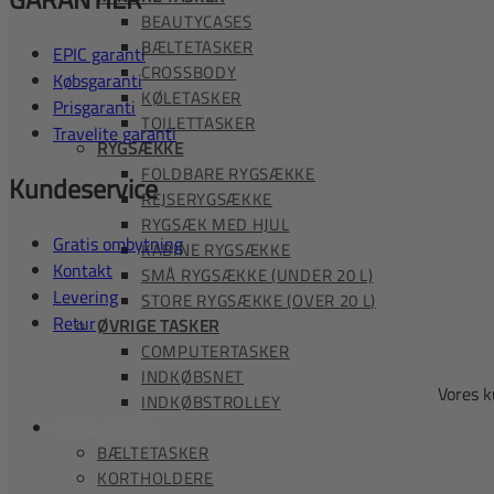
BEAUTYCASES
BÆLTETASKER
EPIC garanti
CROSSBODY
Købsgaranti
KØLETASKER
Prisgaranti
TOILETTASKER
Travelite garanti
RYGSÆKKE
FOLDBARE RYGSÆKKE
Kundeservice
REJSERYGSÆKKE
RYGSÆK MED HJUL
Gratis ombytning
KABINE RYGSÆKKE
Kontakt
SMÅ RYGSÆKKE (UNDER 20 L)
Levering
STORE RYGSÆKKE (OVER 20 L)
Retur
ØVRIGE TASKER
COMPUTERTASKER
INDKØBSNET
Vores k
INDKØBSTROLLEY
OPBEVARING
BÆLTETASKER
KORTHOLDERE