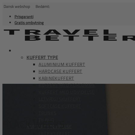
Dansk webshop Bedømt:
Prisgaranti
Gratis ombytning
KUFFERTER
KUFFERT TYPE
ALUMINIUM KUFFERT
HARDCASE KUFFERT
KABINEKUFFERT
KUFFERT MED FORLOMME
KUFFERT MED UDVIDELSE
LETVÆGTSKUFFERT
SOFTCASE KUFFERT
TRUNKS
TILBUD
BLACK WEEKS
KUFFERT STØRRELSE
LILLE KUFFERT