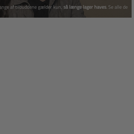
 Mange af tilbuddene gælder kun,
så længe lager haves
. Se alle de