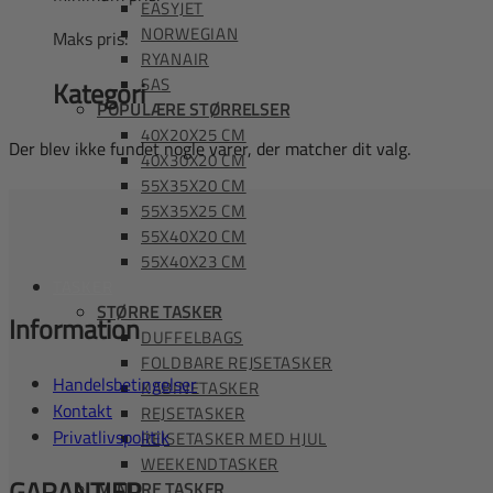
EASYJET
NORWEGIAN
Maks pris:
RYANAIR
SAS
Kategori
POPULÆRE STØRRELSER
40X20X25 CM
Der blev ikke fundet nogle varer, der matcher dit valg.
40X30X20 CM
55X35X20 CM
55X35X25 CM
55X40X20 CM
55X40X23 CM
TASKER
STØRRE TASKER
Information
DUFFELBAGS
FOLDBARE REJSETASKER
Handelsbetingelser
KABINETASKER
Kontakt
REJSETASKER
Privatlivspolitik
REJSETASKER MED HJUL
WEEKENDTASKER
GARANTIER
MINDRE TASKER