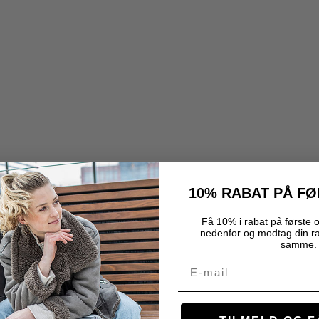
10% RABAT PÅ F
Få 10% i rabat på første o
nedenfor og modtag din r
samme.
Email