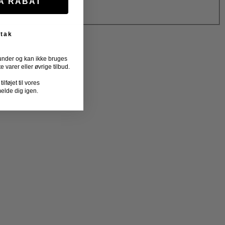
FÅ RABAT
 tak
under og kan ikke bruges
varer eller øvrige tilbud.
lføjet til vores
melde dig igen.