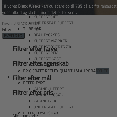
MEDIUM KUFFERT
Til vores
Black Weeks
kan du spare
op til 78%
på alt fra rejseuds
STOR KUFFERT
gode tilbud og slå til, inden det er for sent.
KUFFERTSÆT
UNDERSEAT KUFFERT
Forside
/
BLACK WEEKS
TILBEHØR
Filter
BEAUTYCASES
FÆRDIG
KUFFERTMÆRKER
Filtrer efter farve
KUFFERTOVERTRÆK
KUFFERTREM
KUFFERTVÆGT
Filtrer efter egenskab
PAKKEPOSER
EPIC CRATE REFLEX QUANTUM AURORA
NYHED
Filter efter mål
HÅNDBAGAGE
EFTER TYPE
KABINEKUFFERT
Filtrer efter pris
KABINE RYGSÆK
KABINETASKE
UNDERSEAT KUFFERT
EFTER FLYSELSKAB
Minimum pris: