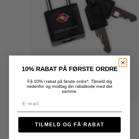
10% RABAT PÅ FØRSTE ORDRE
Få 10% i rabat på første ordre*. Tilmeld dig
nedenfor og modtag din rabatkode med det
samme.
Email
Worldpack – TSA bagagelås – Sort
59,00
kr.
TILMELD OG FÅ RABAT