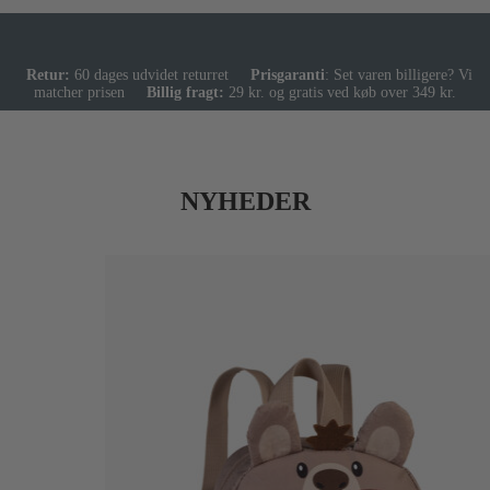
SE DEN HER
Retur:
60 dages udvidet returret
Prisgaranti
: Set varen billigere? Vi
matcher prisen
Billig fragt:
29 kr. og gratis ved køb over 349 kr.
NYHEDER