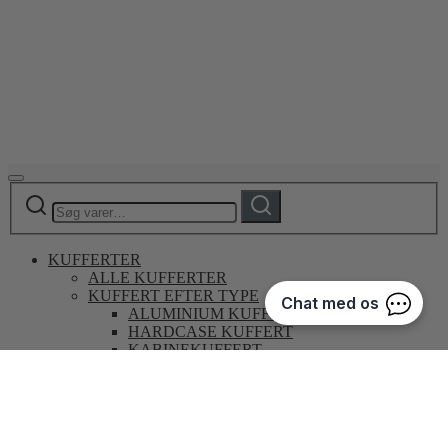
Søg
Søg
efter:
KUFFERTER
ALLE KUFFERTER
KUFFERT EFTER TYPE
ALUMINIUM KUFFERT
HARDCASE KUFFERT
KABINEKUFFERT
KUFFERT MED FORLOMME
KUFFERT MED UDVIDELSE
LETVÆGTSKUFFERT
SOFTCASE KUFFERT
TRUNKS