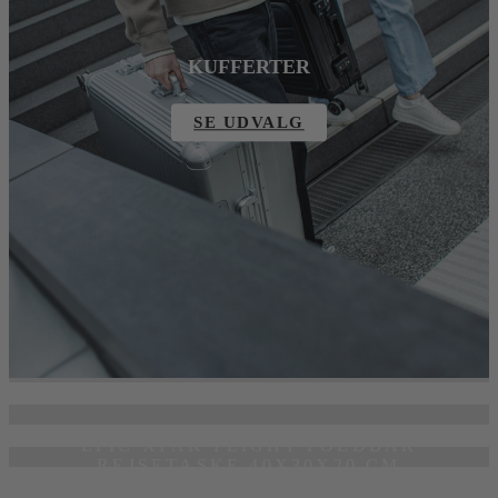
KUFFERTER
SE UDVALG
TASKER
NYHED
SE UDVALG
EPIC XPAK FLIGHT FOLDBAR
REJSETASKE 40X30X20 CM