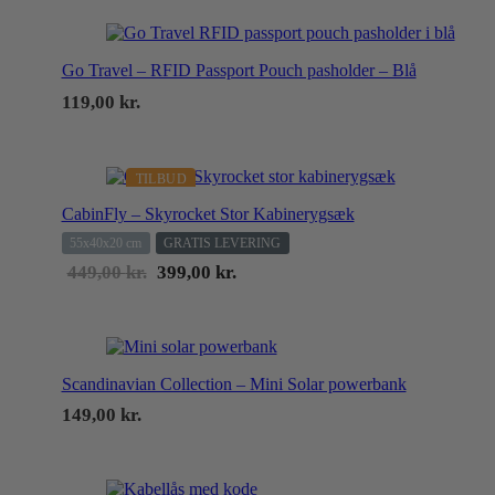
Go Travel – RFID Passport Pouch pasholder – Blå
119,00
kr.
TILBUD
CabinFly – Skyrocket Stor Kabinerygsæk
55x40x20 cm
GRATIS LEVERING
Den
Den
449,00
kr.
399,00
kr.
oprindelige
aktuelle
pris var:
pris er:
449,00 kr..
399,00 kr..
Scandinavian Collection – Mini Solar powerbank
149,00
kr.