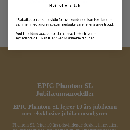
Nej, ellers tak
Worldpack – TSA bagagelås – Guld
49,00
kr.
*Rabatkoden er kun gyldig for nye kunder og kan ikke bruges
sammen med andre rabatter, nedsatte varer eller øvrige tilbud.
Ved tilmelding accepterer du at blive tilføjet til vores
nyhedsbrev. Du kan til enhver tid afmelde dig igen.
EPIC Phantom SL
Jubilæumsmodeller
EPIC Phantom SL fejrer 10 års jubilæum
med eksklusive jubilæumsudgaver
Phantom SL fejrer 10 års prisvindende design, innovation