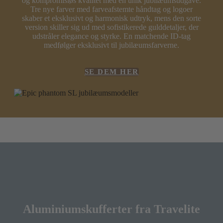
og kompromisløs kvalitet med en unik jubilæumsudgave.
Tre nye farver med farveafstemte håndtag og logoer
skaber et eksklusivt og harmonisk udtryk, mens den sorte
version skiller sig ud med sofistikerede gulddetaljer, der
udstråler elegance og styrke. En matchende ID-tag
medfølger eksklusivt til jubilæumsfarverne.
SE DEM HER
Aluminiumskufferter fra Travelite