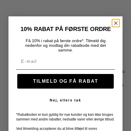
TILBUD
10% RABAT PÅ FØRSTE ORDRE
Hurtig visning
Få 10% i rabat på første ordre*. Tilmeld dig
Go Travel – Sleepy ZZZ Sovemaske
nedenfor og modtag din rabatkode med det
samme.
Den
Den
79,00
kr.
59,00
kr.
Email
oprindelige
aktuelle
Nyd en afslappende og uforstyrret søvn, uanset hvor du
pris
pris
befinder dig. Den bløde fleecelining sikrer 100%
var:
er:
TILMELD OG FÅ RABAT
lysblokering, mens den justerbare, skånsomme rem gør
79,00 kr..
59,00 kr..
masken behagelig at have på. Designet er både let og
kompakt, så den fylder minimalt i bagagen. Kan vaskes
Nej, ellers tak
ved 30 grader.
*Rabatkoden er kun gyldig for nye kunder og kan ikke bruges
Den bløde fleecelining sikrer komplet mørke
sammen med andre rabatter, nedsatte varer eller øvrige tilbud.
Let og kompakt sovemaske perfekt til rejsen
Ved tilmelding accepterer du at blive tilføjet til vores