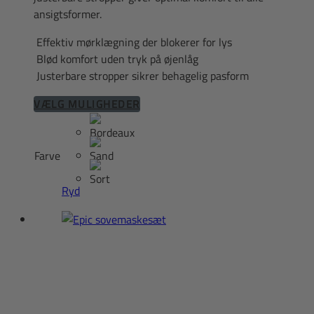
ansigtsformer.
Effektiv mørklægning der blokerer for lys
Blød komfort uden tryk på øjenlåg
Justerbare stropper sikrer behagelig pasform
Dette
VÆLG MULIGHEDER
vare
har
flere
Farve
varianter.
Mulighederne
Ryd
kan
vælges
på
varesiden