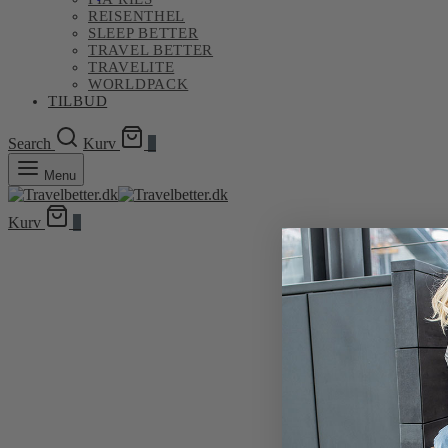
varesiden
REISENTHEL
SLEEP BETTER
TRAVEL BETTER
TRAVELITE
WORLDPACK
TILBUD
Search
Kurv
0
Menu
Kurv
0