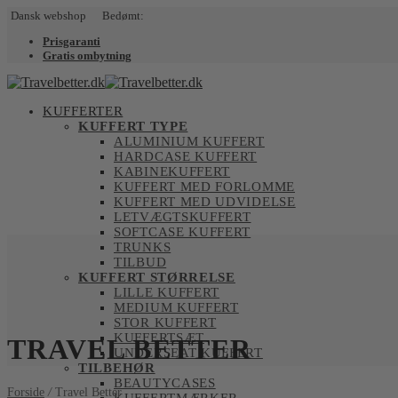
Dansk webshop Bedømt:
Prisgaranti
Gratis ombytning
KUFFERTER
KUFFERT TYPE
ALUMINIUM KUFFERT
HARDCASE KUFFERT
KABINEKUFFERT
KUFFERT MED FORLOMME
KUFFERT MED UDVIDELSE
LETVÆGTSKUFFERT
SOFTCASE KUFFERT
TRUNKS
TILBUD
KUFFERT STØRRELSE
LILLE KUFFERT
MEDIUM KUFFERT
STOR KUFFERT
KUFFERTSÆT
TRAVEL BETTER
UNDERSEAT KUFFERT
TILBEHØR
BEAUTYCASES
Forside
/
Travel Better