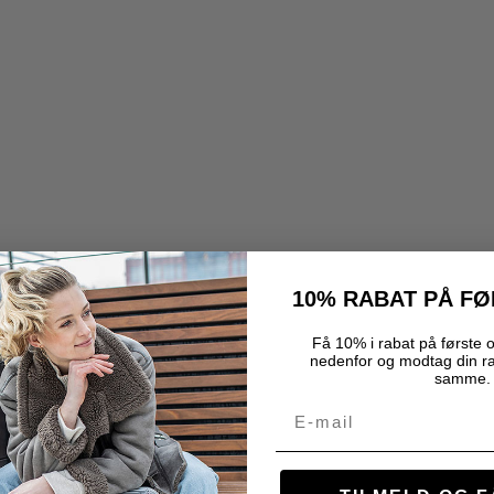
10% RABAT PÅ F
Få 10% i rabat på første o
nedenfor og modtag din r
samme.
Email