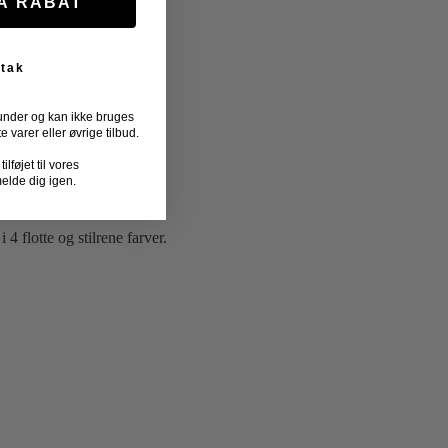
FÅ RABAT
 tak
under og kan ikke bruges
varer eller øvrige tilbud.
lføjet til vores
melde dig igen.
4 flotte og stilrene farver.