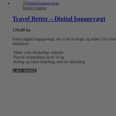
vælges
Hurtig visning
på
varesiden
Travel Better – Digital bagagevægt
129,00
kr.
Smart digital bagagevægt, der er let at bruge og måler i fire fo
inkluderet.
Måler i fire forskellige enheder
Præcis vægtmåling op til 50 kg
Hurtig og enkel betjening med let aflæsning
LÆS MERE