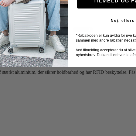
TILMELD OG 
Nej, ellers
TILBUD
*Rabatkoden er kun gyldig for nye k
sammen med andre rabatter, nedsatte 
 (RFID beskyttelse)
Ved tilmelding accepterer du at blive ti
nyhedsbrev. Du kan til enhver tid af
af stærkt aluminium, der sikrer holdbarhed og har RFID beskyttelse. Fås i 