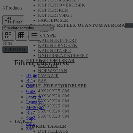
KUFFERTMÆRKER
KUFFERTOVERTRÆK
8 Products
KUFFERTREM
KUFFERTVÆGT
PAKKEPOSER
Filter
EPIC CRATE REFLEX QUANTUM AURORA
NY
HÅNDBAGAGE
EFTER TYPE
KABINEKUFFERT
Filter
KABINE RYGSÆK
FÆRDIG
KABINETASKE
UNDERSEAT KUFFERT
EFTER FLYSELSKAB
Filtrer efter farve
EASYJET
NORWEGIAN
Beige
RYANAIR
Blå
SAS
Grå
POPULÆRE STØRRELSER
40X20X25 CM
Guld
40X30X20 CM
Lysegrå
55X35X20 CM
Lysegrøn
55X35X25 CM
Mørkegrå
55X40X20 CM
Rosa
55X40X23 CM
Sand
TASKER
Sølv
STØRRE TASKER
Sort
DUFFELBAGS