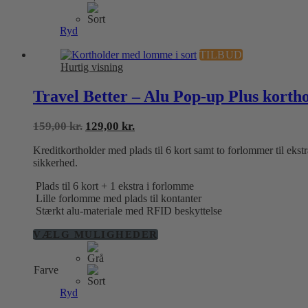
kan
vælges
på
Ryd
varesiden
TILBUD
Hurtig visning
Travel Better – Alu Pop-up Plus korth
Den
Den
159,00
kr.
129,00
kr.
oprindelige
aktuelle
Kreditkortholder med plads til 6 kort samt to forlommer til ekst
pris
pris
sikkerhed.
var:
er:
159,00 kr..
129,00 kr..
Plads til 6 kort + 1 ekstra i forlomme
Lille forlomme med plads til kontanter
Stærkt alu-materiale med RFID beskyttelse
Dette
VÆLG MULIGHEDER
vare
har
Farve
flere
varianter.
Ryd
Mulighederne
kan