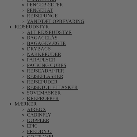
PENGEBÆLTER
PENGEKAT
REJSEPUNGE
VANDTÆT OPBEVARING
REJSEUDSTYR
ALT REJSEUDSTYR
BAGAGELÅS
BAGAGEVÆGTE
DRYBAGS
NAKKEPUDER
PARAPLYER
PACKING CUBES
REJSEADAPTER
REJSEFLASKER
REJSEPUDER
REJSETOILETTASKER
SOVEMASKER
ØREPROPPER
MÆRKER
AIRBOX
CABINFLY
DOPPLER
EPIC
FREDDY O
GO TRAVEL