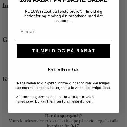
10% RABAT PÅ FØRSTE ORDRE
Information
Få 10% i rabat på første ordre*. Tilmeld dig
nedenfor og modtag din rabatkode med det
Handelsbetingelser
samme.
Kontakt
Privatlivspolitik
Email
GARANTIER
TILMELD OG FÅ RABAT
EPIC garanti
Købsgaranti
Prisgaranti
Travelite garanti
Nej, ellers tak
Kundeservice
*Rabatkoden er kun gyldig for nye kunder og kan ikke bruges
sammen med andre rabatter, nedsatte varer eller øvrige tilbud.
Gratis ombytning
Kontakt
Ved tilmelding accepterer du at blive tilføjet til vores
Levering
nyhedsbrev. Du kan til enhver tid afmelde dig igen.
Retur
Har du spørgsmål?
Vores kundeservice er klar til at hjælpe på telefon og chat alle
hverdage fra 9-17.