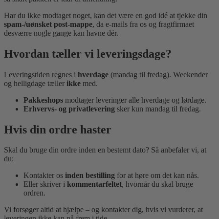
Har du ikke modtaget noget, kan det være en god idé at tjekke din
spam-/uønsket post-mappe
, da e-mails fra os og fragtfirmaet
desværre nogle gange kan havne dér.
Hvordan tæller vi leveringsdage?
Leveringstiden regnes i
hverdage
(mandag til fredag). Weekender
og helligdage tæller
ikke
med.
Pakkeshops
modtager leveringer alle hverdage og lørdage.
Erhvervs- og privatlevering
sker kun mandag til fredag.
Hvis din ordre haster
Skal du bruge din ordre inden en bestemt dato? Så anbefaler vi, at
du:
Kontakter os
inden bestilling
for at høre om det kan nås.
Eller skriver i
kommentarfeltet
, hvornår du skal bruge
ordren.
Vi forsøger altid at hjælpe – og kontakter dig, hvis vi vurderer, at
leveringen ikke kan nå frem i tide.