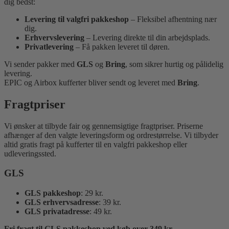
dig bedst:
Levering til valgfri pakkeshop
– Fleksibel afhentning nær
dig.
Erhvervslevering
– Levering direkte til din arbejdsplads.
Privatlevering
– Få pakken leveret til døren.
Vi sender pakker med
GLS
og
Bring
, som sikrer hurtig og pålidelig
levering.
EPIC og Airbox kufferter bliver sendt og leveret med
Bring
.
Fragtpriser
Vi ønsker at tilbyde fair og gennemsigtige fragtpriser. Priserne
afhænger af den valgte leveringsform og ordrestørrelse. Vi tilbyder
altid gratis fragt på kufferter til en valgfri pakkeshop eller
udleveringssted.
GLS
GLS pakkeshop
: 29 kr.
GLS erhvervsadresse
: 39 kr.
GLS privatadresse
: 49 kr.
Fri fragt til GLS pakkeshop ved køb over 349 kr.