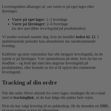
Leveringstiden afhænger af, om varen er på eget lager eller
fjernlager.
Varer på eget lager
: 1–2 hverdage
Varer på fjernlager
: 2–6 hverdage
(se den specifikke leveringstid på produktsiden)
Vi sender normalt samme dag, hvis du bestiller
inden kl. 12
. I
spidsbelastede perioder kan afsendelsen ske næstkommende
hverdag.
Kufferter og store rejsetasker har ofte længere leveringstid, da de
typisk er på fjernlager. Vær opmærksom på dette, hvis du har en
deadline – og hold øje med den angivne leveringstid på
produktsiden, eller kontakt os for at få oplyst den estimerede
leveringstid.
Tracking af din ordre
Når din ordre bliver afsendt fra vores lager, modtager du en e-mail
med et
trackinglink
, så du kan følge din pakke hele vejen.
Hvis du har valgt levering til en pakkeshop, får du desuden en
SMS
,
så snart pakken er klar til afhentning.