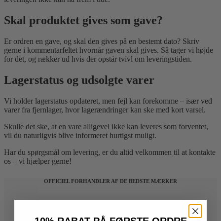
Skal produktet gives som gave?
Er ordren en gave, og skal den gives på en bestemt dato? Skriv
gerne i kommentarfeltet hvornår gaven skal gives. Så tager vi højde
for det, og rækker ud hvis der opstår tvivl om leveringstiden.
Lagerstatus og udsolgte varer
Vi holder lagerstatus opdateret, men fejl kan forekomme – især ved
varer fra fjernlager, hvor lagerændringer kan ske med kort varsel.
Skulle det ske, at en vare alligevel ikke kan leveres som forventet,
vil du naturligvis blive informeret hurtigst muligt.
Har du spørgsmål om levering, er du altid velkommen til at kontakte
os – vi hjælper gerne!
OFFICIEL FORHANDLER AF DE BEDSTE MÆRKER