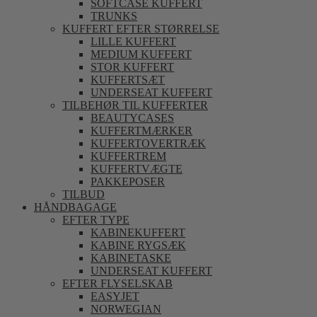
SOFTCASE KUFFERT
TRUNKS
KUFFERT EFTER STØRRELSE
LILLE KUFFERT
MEDIUM KUFFERT
STOR KUFFERT
KUFFERTSÆT
UNDERSEAT KUFFERT
TILBEHØR TIL KUFFERTER
BEAUTYCASES
KUFFERTMÆRKER
KUFFERTOVERTRÆK
KUFFERTREM
KUFFERTVÆGTE
PAKKEPOSER
TILBUD
HÅNDBAGAGE
EFTER TYPE
KABINEKUFFERT
KABINE RYGSÆK
KABINETASKE
UNDERSEAT KUFFERT
EFTER FLYSELSKAB
EASYJET
NORWEGIAN