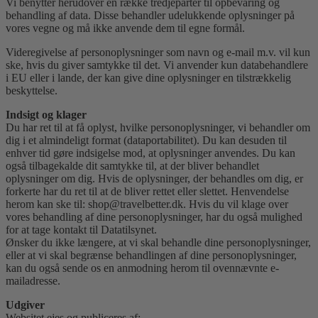
Vi benytter herudover en række tredjeparter til opbevaring og
behandling af data. Disse behandler udelukkende oplysninger på
vores vegne og må ikke anvende dem til egne formål.
Videregivelse af personoplysninger som navn og e-mail m.v. vil kun
ske, hvis du giver samtykke til det. Vi anvender kun databehandlere
i EU eller i lande, der kan give dine oplysninger en tilstrækkelig
beskyttelse.
Indsigt og klager
Du har ret til at få oplyst, hvilke personoplysninger, vi behandler om
dig i et almindeligt format (dataportabilitet). Du kan desuden til
enhver tid gøre indsigelse mod, at oplysninger anvendes. Du kan
også tilbagekalde dit samtykke til, at der bliver behandlet
oplysninger om dig. Hvis de oplysninger, der behandles om dig, er
forkerte har du ret til at de bliver rettet eller slettet. Henvendelse
herom kan ske til: shop@travelbetter.dk. Hvis du vil klage over
vores behandling af dine personoplysninger, har du også mulighed
for at tage kontakt til Datatilsynet.
Ønsker du ikke længere, at vi skal behandle dine personoplysninger,
eller at vi skal begrænse behandlingen af dine personoplysninger,
kan du også sende os en anmodning herom til ovennævnte e-
mailadresse.
Udgiver
Websitet ejes og publiceres af: