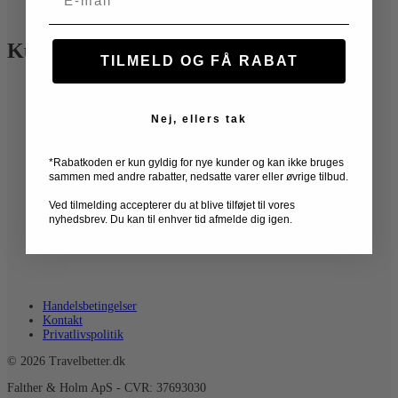
Travelite garanti
Kundeservice
TILMELD OG FÅ RABAT
Gratis ombytning
Kontakt
Nej, ellers tak
Levering
Retur
*Rabatkoden er kun gyldig for nye kunder og kan ikke bruges
Har du spørgsmål?
sammen med andre rabatter, nedsatte varer eller øvrige tilbud.
Vores kundeservice er klar til at hjælpe på telefon og chat alle
hverdage fra 9-17.
Ved tilmelding accepterer du at blive tilføjet til vores
nyhedsbrev. Du kan til enhver tid afmelde dig igen.
Telefon: 30 14 31 89
E-mail: shop@travelbetter.dk
Handelsbetingelser
Kontakt
Privatlivspolitik
© 2026 Travelbetter.dk
Falther & Holm ApS - CVR: 37693030