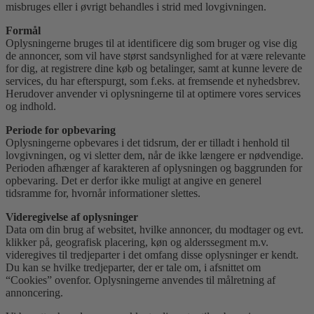
misbruges eller i øvrigt behandles i strid med lovgivningen.
Formål
Oplysningerne bruges til at identificere dig som bruger og vise dig
de annoncer, som vil have størst sandsynlighed for at være relevante
for dig, at registrere dine køb og betalinger, samt at kunne levere de
services, du har efterspurgt, som f.eks. at fremsende et nyhedsbrev.
Herudover anvender vi oplysningerne til at optimere vores services
og indhold.
Periode for opbevaring
Oplysningerne opbevares i det tidsrum, der er tilladt i henhold til
lovgivningen, og vi sletter dem, når de ikke længere er nødvendige.
Perioden afhænger af karakteren af oplysningen og baggrunden for
opbevaring. Det er derfor ikke muligt at angive en generel
tidsramme for, hvornår informationer slettes.
Videregivelse af oplysninger
Data om din brug af websitet, hvilke annoncer, du modtager og evt.
klikker på, geografisk placering, køn og alderssegment m.v.
videregives til tredjeparter i det omfang disse oplysninger er kendt.
Du kan se hvilke tredjeparter, der er tale om, i afsnittet om
“Cookies” ovenfor. Oplysningerne anvendes til målretning af
annoncering.