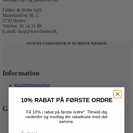
Falther & Holm ApS
Marielundvej 30, 1.
2730 Herlev
Telefon: 30 14 31 89
E-mail: shop@travelbetter.dk
OFFICIEL FORHANDLER AF DE BEDSTE MÆRKER
Information
Handelsbetingelser
Kontakt
Privatlivspolitik
10% RABAT PÅ FØRSTE ORDRE
GARANTIER
Få 10% i rabat på første ordre*. Tilmeld dig
nedenfor og modtag din rabatkode med det
EPIC garanti
samme.
Købsgaranti
Email
Prisgaranti