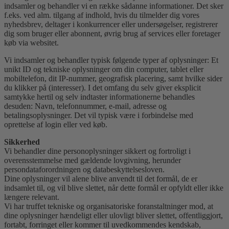
indsamler og behandler vi en række sådanne informationer. Det sker
f.eks. ved alm. tilgang af indhold, hvis du tilmelder dig vores
nyhedsbrev, deltager i konkurrencer eller undersøgelser, registrerer
dig som bruger eller abonnent, øvrig brug af services eller foretager
køb via websitet.
Vi indsamler og behandler typisk følgende typer af oplysninger: Et
unikt ID og tekniske oplysninger om din computer, tablet eller
mobiltelefon, dit IP-nummer, geografisk placering, samt hvilke sider
du klikker på (interesser). I det omfang du selv giver eksplicit
samtykke hertil og selv indtaster informationerne behandles
desuden: Navn, telefonnummer, e-mail, adresse og
betalingsoplysninger. Det vil typisk være i forbindelse med
oprettelse af login eller ved køb.
Sikkerhed
Vi behandler dine personoplysninger sikkert og fortroligt i
overensstemmelse med gældende lovgivning, herunder
persondataforordningen og databeskyttelsesloven.
Dine oplysninger vil alene blive anvendt til det formål, de er
indsamlet til, og vil blive slettet, når dette formål er opfyldt eller ikke
længere relevant.
Vi har truffet tekniske og organisatoriske foranstaltninger mod, at
dine oplysninger hændeligt eller ulovligt bliver slettet, offentliggjort,
fortabt, forringet eller kommer til uvedkommendes kendskab,