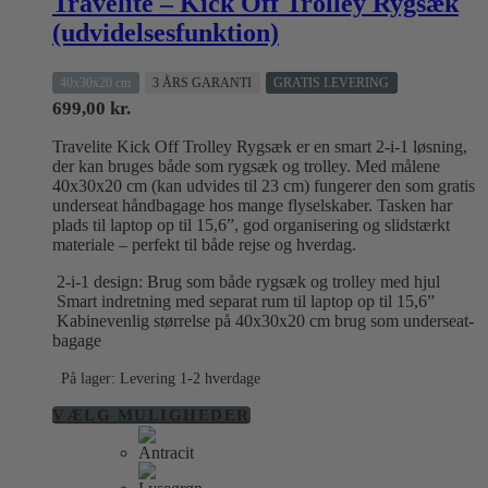
Travelite – Kick Off Trolley Rygsæk
(udvidelsesfunktion)
40x30x20 cm
3 ÅRS GARANTI
GRATIS LEVERING
699,00
kr.
Travelite Kick Off Trolley Rygsæk er en smart 2-i-1 løsning,
der kan bruges både som rygsæk og trolley. Med målene
40x30x20 cm (kan udvides til 23 cm) fungerer den som gratis
underseat håndbagage hos mange flyselskaber. Tasken har
plads til laptop op til 15,6”, god organisering og slidstærkt
materiale – perfekt til både rejse og hverdag.
2-i-1 design: Brug som både rygsæk og trolley med hjul
Smart indretning med separat rum til laptop op til 15,6”
Kabinevenlig størrelse på 40x30x20 cm brug som underseat-
bagage
På lager: Levering 1-2 hverdage
Dette
VÆLG MULIGHEDER
vare
har
flere