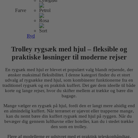
varianter.
Mulighederne
Farve
kan
vælges
på
varesiden
Ryd
Trolley rygsæk med hjul – fleksible og
praktiske løsninger til moderne rejser
En rygsæk med hjul er blevet et populært valg blandt rejsende, der
ønsker maksimal fleksibilitet. I denne kategori finder du et stort
udvalg af rygsække med hjul, som kombinerer funktionerne fra en
traditionel rygsæk og en praktisk kuffert. Det gør dem ideelle til både
korte og lange rejser, hvor du skifter mellem at trække og bære din
bagage.
Mange vælger en rygsæk på hjul, fordi den er langt mere alsidig end
en almindelig kuffert. Når terrænet er ujævnt eller trapperne mange,
kan du nemt bære din kuffert rygsæk med hjul på ryggen. Når du
bevæger dig gennem lufthavne eller hoteller, kan du i stedet trække
den som en trolley.
Flere af modellerne er udstyret med et praktisk teleskophåndtag,