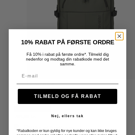
10% RABAT PÅ FØRSTE ORDRE
Få 10% i rabat på første ordre*. Tilmeld dig
nedenfor og modtag din rabatkode med det
samme.
Email
Hurtig visning
Travelite – Briize Trolley Rygsæk
TILMELD OG FÅ RABAT
GRATIS LEVERING
799,00
kr.
Nej, ellers tak
*Rabatkoden er kun gyldig for nye kunder og kan ikke bruges