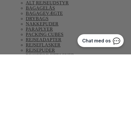
ALT REJSEUDSTYR
BAGAGELÅS
BAGAGEVÆGTE
DRYBAGS
NAKKEPUDER
PARAPLYER
PACKING CUBES
REJSEADAPTER
REJSEFLASKER
REJSEPUDER
REJSETOILETTASKER
SOVEMASKER
ØREPROPPER
MÆRKER
AIRBOX
CABINFLY
DOPPLER
EPIC
FREDDY O
GO TRAVEL
KNIRPS
LOQI
PIA RIES
REISENTHEL
SLEEP BETTER