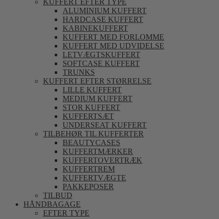
KUFFERT EFTER TYPE
ALUMINIUM KUFFERT
HARDCASE KUFFERT
KABINEKUFFERT
KUFFERT MED FORLOMME
KUFFERT MED UDVIDELSE
LETVÆGTSKUFFERT
SOFTCASE KUFFERT
TRUNKS
KUFFERT EFTER STØRRELSE
LILLE KUFFERT
MEDIUM KUFFERT
STOR KUFFERT
KUFFERTSÆT
UNDERSEAT KUFFERT
TILBEHØR TIL KUFFERTER
BEAUTYCASES
KUFFERTMÆRKER
KUFFERTOVERTRÆK
KUFFERTREM
KUFFERTVÆGTE
PAKKEPOSER
TILBUD
HÅNDBAGAGE
EFTER TYPE