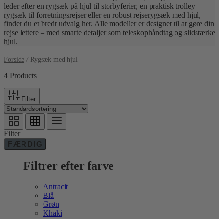
leder efter en rygsæk på hjul til storbyferier, en praktisk trolley
rygsæk til forretningsrejser eller en robust rejserygsæk med hjul,
finder du et bredt udvalg her. Alle modeller er designet til at gøre din
rejse lettere – med smarte detaljer som teleskophåndtag og slidstærke
hjul.
Forside
/
Rygsæk med hjul
4 Products
Filter
Filter
FÆRDIG
Filtrer efter farve
Antracit
Blå
Grøn
Khaki