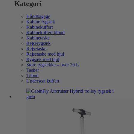
Kategori
Håndbagage
Kabine rygsæk
Kabinekuffert
Kabinekuffert tilbud
Kabinetaske
Rejserygsæk
Rejsetaske
Rejsetaske med hjul
Rygsæk med hjul
Store rygsække – over 20 L
Tasker
Tilbud
Underseat kuffert