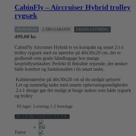
CabinFly – Aircruiser Hybrid trolley
rygsæk
40x30x20 cm
2 ÅRS GARANTI
GRATIS LEVERING
499,00
kr.
CabinFly Aircruiser Hybrid er en kompakt og smart 2-i-1
trolley rygsæk med en størrelse på 40x30x20 cm, der er
godkendt som gratis håndbagage hos mange
lavprisflyselskaber. Perfekt til fleksible rejsende, der ønsker
både komfort og funktionalitet i én smart taske.
Kabinestørrelse på 40x30x20 cm så du undgår gebyrer
Let og rummelig taske med smarte opbevaringsmuligheder
2-i-1 design gør det muligt at bruge tasken som både rygsæk
og trolley
På lager: Levering 1-2 hverdage
Dette
VÆLG MULIGHEDER
vare
har
Farve
flere