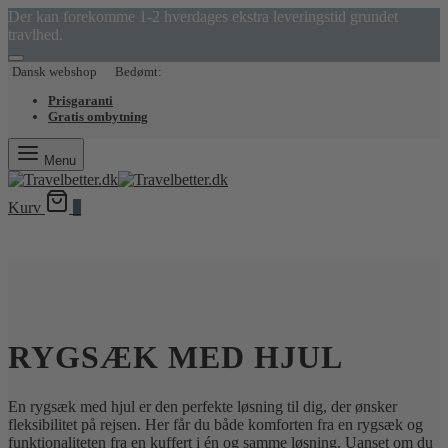
Der kan forekomme 1-2 hverdages ekstra leveringstid grundet
travlhed.
Dansk webshop Bedømt:
Prisgaranti
Gratis ombytning
Menu
Kurv
0
RYGSÆK MED HJUL
En rygsæk med hjul er den perfekte løsning til dig, der ønsker
fleksibilitet på rejsen. Her får du både komforten fra en rygsæk og
funktionaliteten fra en kuffert i én og samme løsning. Uanset om du