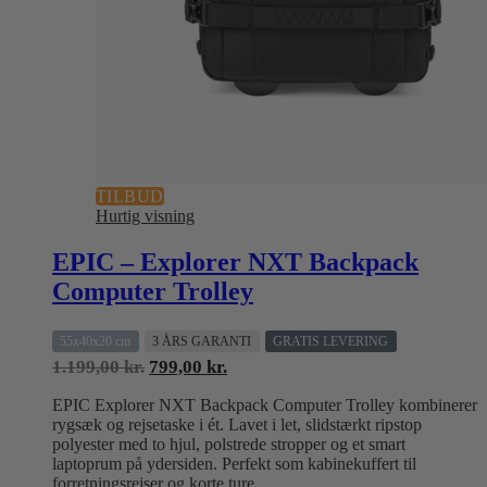
TILBUD
Hurtig visning
EPIC – Explorer NXT Backpack
Computer Trolley
55x40x20 cm
3 ÅRS GARANTI
GRATIS LEVERING
Den
Den
1.199,00
kr.
799,00
kr.
oprindelige
aktuelle
EPIC Explorer NXT Backpack Computer Trolley kombinerer
pris
pris
rygsæk og rejsetaske i ét. Lavet i let, slidstærkt ripstop
var:
er:
polyester med to hjul, polstrede stropper og et smart
1.199,00 kr..
799,00 kr..
laptoprum på ydersiden. Perfekt som kabinekuffert til
forretningsrejser og korte ture.