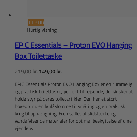
TILBUD
Hurtig visning
EPIC Essentials – Proton EVO Hanging
Box Toilettaske
Den
Den
219,00
kr.
149,00
kr.
oprindelige
aktuelle
EPIC Essentials Proton EVO Hanging Box er en rummelig
pris
pris
og praktisk toilettaske, perfekt til rejsende, der ønsker at
var:
er:
holde styr på deres toiletartikler. Den har et stort
219,00 kr..
149,00 kr..
hovedrum, en lynlåslomme til småting og en praktisk
krog til ophængning. Fremstillet af slidstærke og
vandafvisende materialer for optimal beskyttelse af dine
ejendele.