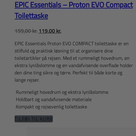
EPIC Essentials – Proton EVO Compact
Toilettaske
Den
Den
159,00
kr.
119,00
kr.
oprindelige
aktuelle
EPIC Essentials Proton EVO COMPACT toilettaske er en
pris
pris
stilfuld og praktisk løsning til at organisere dine
var:
er:
toiletartikler på rejsen. Med et rummeligt hovedrum, en
159,00 kr..
119,00 kr..
ekstra lynlåslomme og en vandafvisende overflade holder
den dine ting sikre og tørre. Perfekt til både korte og
lange rejser.
Rummeligt hovedrum og ekstra lynlåslomme
Holdbart og vandafvisende materiale
Kompakt og rejsevenlig toilettaske
TILFØJ TIL KURV