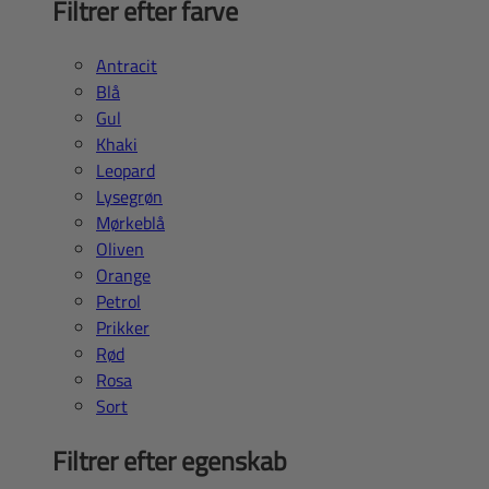
Filtrer efter farve
Antracit
Blå
Gul
Khaki
Leopard
Lysegrøn
Mørkeblå
Oliven
Orange
Petrol
Prikker
Rød
Rosa
Sort
Filtrer efter egenskab