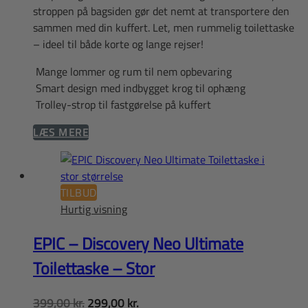
stroppen på bagsiden gør det nemt at transportere den
sammen med din kuffert. Let, men rummelig toilettaske
– ideel til både korte og lange rejser!
Mange lommer og rum til nem opbevaring
Smart design med indbygget krog til ophæng
Trolley-strop til fastgørelse på kuffert
LÆS MERE
TILBUD
Hurtig visning
EPIC – Discovery Neo Ultimate
Toilettaske – Stor
Den
Den
399,00
kr.
299,00
kr.