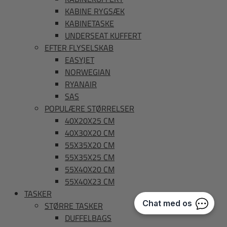
KABINE RYGSÆK
KABINETASKE
UNDERSEAT KUFFERT
EFTER FLYSELSKAB
EASYJET
NORWEGIAN
RYANAIR
SAS
POPULÆRE STØRRELSER
40X20X25 CM
40X30X20 CM
55X35X20 CM
55X35X25 CM
55X40X20 CM
55X40X23 CM
TASKER
STØRRE TASKER
DUFFELBAGS