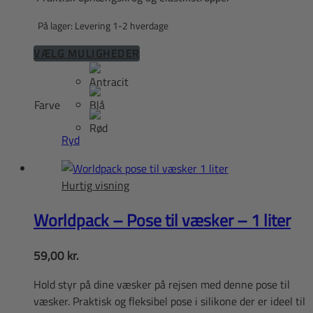
På lager: Levering 1-2 hverdage
Dette
VÆLG MULIGHEDER
vare
har
flere
Farve
varianter.
Mulighederne
Ryd
kan
vælges
Hurtig visning
på
varesiden
Worldpack – Pose til væsker – 1 liter
59,00
kr.
Hold styr på dine væsker på rejsen med denne pose til
væsker. Praktisk og fleksibel pose i silikone der er ideel til