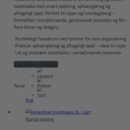
toilettaske med smart opdeling, ophængskrog og
aftageligt spejl. Perfekt til rejser og hverdagsbrug –
fremstillet i vandafvisende, genanvendt polyester og fås i
flere farver og designs.
Rummeligt hovedrum med lommer for nem organisering
Praktisk ophængskrog og aftageligt spejl – ideel til rejse
Let og slidstærk toilettaske i vandafvisende materiale
Dette
VÆLG MULIGHEDER
vare
har
flere
Farve
varianter.
Mulighederne
Ryd
kan
vælges
Hurtig visning
på
varesiden