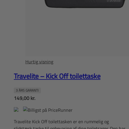
Hurtig visning
Travelite – Kick Off toilettaske
3 ÅRS GARANTI
149,00
kr.
Travelite Kick Off toilettasken er en rummelig og
slidstærk taske til opbevaring af dine toiletsager. Den har