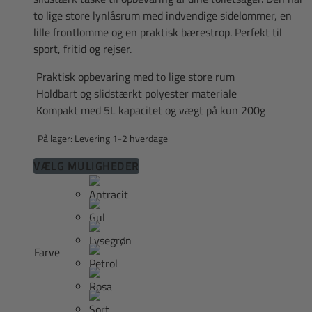
to lige store lynlåsrum med indvendige sidelommer, en
lille frontlomme og en praktisk bærestrop. Perfekt til
sport, fritid og rejser.
Praktisk opbevaring med to lige store rum
Holdbart og slidstærkt polyester materiale
Kompakt med 5L kapacitet og vægt på kun 200g
På lager: Levering 1-2 hverdage
Dette
VÆLG MULIGHEDER
vare
har
flere
varianter.
Mulighederne
Farve
kan
vælges
på