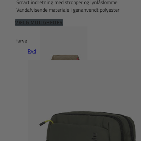
Smart indretning med stropper og lynlåslomme
Vandafvisende materiale i genanvendt polyester
Dette
VÆLG MULIGHEDER
vare
har
Farve
flere
Ryd
varianter.
Mulighederne
kan
vælges
på
varesiden