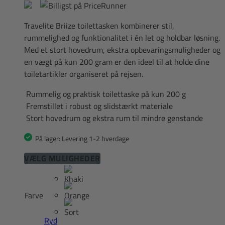
Travelite Briize toilettasken kombinerer stil,
rummelighed og funktionalitet i én let og holdbar løsning.
Med et stort hovedrum, ekstra opbevaringsmuligheder og
en vægt på kun 200 gram er den ideel til at holde dine
toiletartikler organiseret på rejsen.
Rummelig og praktisk toilettaske på kun 200 g
Fremstillet i robust og slidstærkt materiale
Stort hovedrum og ekstra rum til mindre genstande
På lager: Levering 1-2 hverdage
Dette
VÆLG MULIGHEDER
vare
har
flere
Farve
varianter.
Mulighederne
Ryd