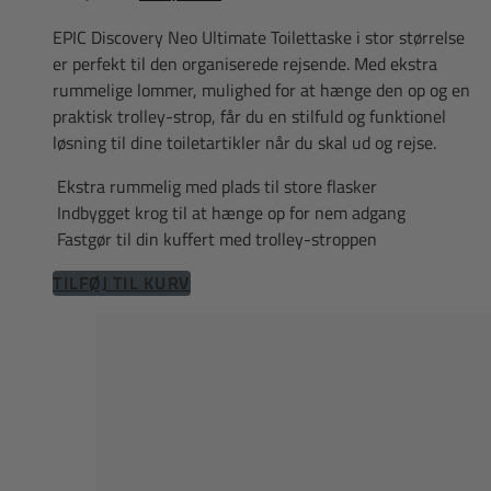
oprindelige
aktuelle
EPIC Discovery Neo Ultimate Toilettaske i stor størrelse
pris
pris
er perfekt til den organiserede rejsende. Med ekstra
var:
er:
rummelige lommer, mulighed for at hænge den op og en
399,00 kr..
299,00 kr..
praktisk trolley-strop, får du en stilfuld og funktionel
løsning til dine toiletartikler når du skal ud og rejse.
Ekstra rummelig med plads til store flasker
Indbygget krog til at hænge op for nem adgang
Fastgør til din kuffert med trolley-stroppen
TILFØJ TIL KURV