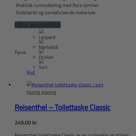
Praktisk ruminddeling med flere lommer
Slidstærkt og vandafvisende materiale
Dette
VÆLG MULIGHEDER
vare
har
flere
Farve
varianter.
Mulighederne
kan
Ryd
vælges
på
varesiden
Hurtig visning
Reisenthel – Toilettaske Classic
249,00
kr.
Reisenthel toilettaske Classic er en rummelig og stilren