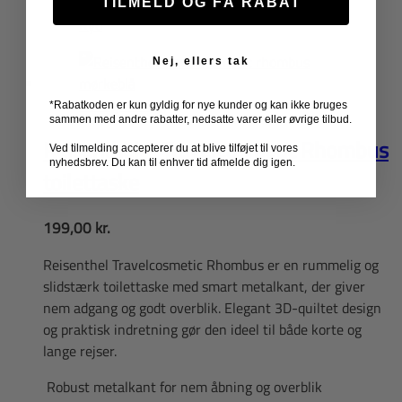
TILMELD OG FÅ RABAT
Mulighederne
Ryd
kan
vælges
Nej, ellers tak
på
Hurtig visning
varesiden
*Rabatkoden er kun gyldig for nye kunder og kan ikke bruges
sammen med andre rabatter, nedsatte varer eller øvrige tilbud.
Reisenthel – Travelcosmetic Rhombus
Ved tilmelding accepterer du at blive tilføjet til vores
nyhedsbrev. Du kan til enhver tid afmelde dig igen.
toilettaske
199,00
kr.
Reisenthel Travelcosmetic Rhombus er en rummelig og
slidstærk toilettaske med smart metalkant, der giver
nem adgang og godt overblik. Elegant 3D-quiltet design
og praktisk indretning gør den ideel til både korte og
lange rejser.
Robust metalkant for nem åbning og overblik