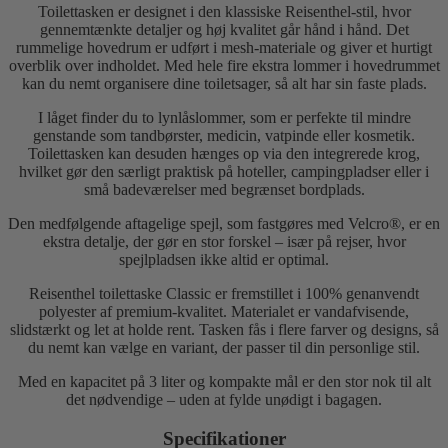
Toilettasken er designet i den klassiske Reisenthel-stil, hvor
gennemtænkte detaljer og høj kvalitet går hånd i hånd. Det
rummelige hovedrum er udført i mesh-materiale og giver et hurtigt
overblik over indholdet. Med hele fire ekstra lommer i hovedrummet
kan du nemt organisere dine toiletsager, så alt har sin faste plads.
I låget finder du to lynlåslommer, som er perfekte til mindre
genstande som tandbørster, medicin, vatpinde eller kosmetik.
Toilettasken kan desuden hænges op via den integrerede krog,
hvilket gør den særligt praktisk på hoteller, campingpladser eller i
små badeværelser med begrænset bordplads.
Den medfølgende aftagelige spejl, som fastgøres med Velcro®, er en
ekstra detalje, der gør en stor forskel – især på rejser, hvor
spejlpladsen ikke altid er optimal.
Reisenthel toilettaske Classic er fremstillet i 100% genanvendt
polyester af premium-kvalitet. Materialet er vandafvisende,
slidstærkt og let at holde rent. Tasken fås i flere farver og designs, så
du nemt kan vælge en variant, der passer til din personlige stil.
Med en kapacitet på 3 liter og kompakte mål er den stor nok til alt
det nødvendige – uden at fylde unødigt i bagagen.
Specifikationer