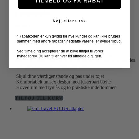
TILMELD OG FÅ RABAT
Go Travel – Classic Money Belt
Pengebælte
Nej, ellers tak
99,00
kr.
*Rabatkoden er kun gyldig for nye kunder og kan ikke bruges
sammen med andre rabatter, nedsatte varer eller øvrige tilbud.
Go Travel Money Minder er et praktisk og justerbart
Ved tilmelding accepterer du at blive tilføjet til vores
pengebælte, der beskytter dine værdigenstande og dit pas
nyhedsbrev. Du kan til enhver tid afmelde dig igen.
sikkert på rejsen. Med sit diskrete design kan det nemt skjules
under tøjet, så du kan rejse ubekymret.
Skjul dine værdigenstande og pas under tøjet
Komfortabelt unisex design med justerbart bælte
Hovedrum med lynlås og to praktiske inderlommer
TILFØJ TIL KURV