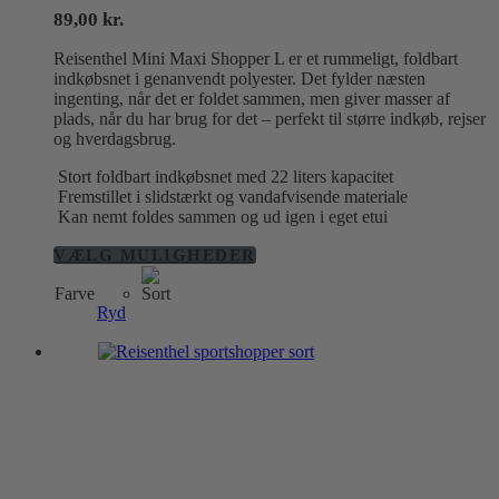
89,00
kr.
Reisenthel Mini Maxi Shopper L er et rummeligt, foldbart
indkøbsnet i genanvendt polyester. Det fylder næsten
ingenting, når det er foldet sammen, men giver masser af
plads, når du har brug for det – perfekt til større indkøb, rejser
og hverdagsbrug.
Stort foldbart indkøbsnet med 22 liters kapacitet
Fremstillet i slidstærkt og vandafvisende materiale
Kan nemt foldes sammen og ud igen i eget etui
Dette
VÆLG MULIGHEDER
vare
Farve
har
Ryd
flere
varianter.
Mulighederne
kan
vælges
på
varesiden