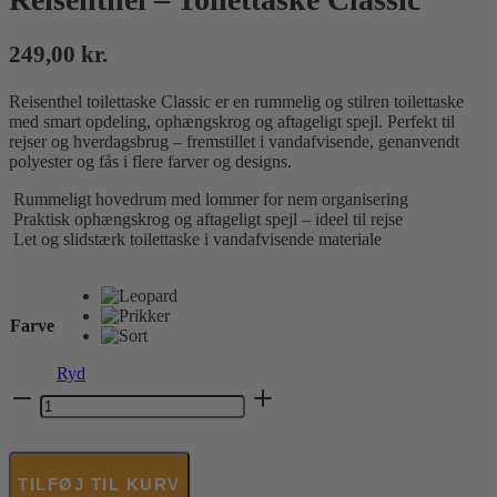
249,00
kr.
Reisenthel toilettaske Classic er en rummelig og stilren toilettaske
med smart opdeling, ophængskrog og aftageligt spejl. Perfekt til
rejser og hverdagsbrug – fremstillet i vandafvisende, genanvendt
polyester og fås i flere farver og designs.
Rummeligt hovedrum med lommer for nem organisering
Praktisk ophængskrog og aftageligt spejl – ideel til rejse
Let og slidstærk toilettaske i vandafvisende materiale
Farve
Ryd
Reisenthel
-
Toilettaske
Classic
antal
TILFØJ TIL KURV