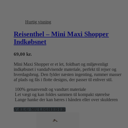
Hurtig visning
Reisenthel – Mini Maxi Shopper
Indkøbsnet
69,00
kr.
Mini Maxi Shopper er et let, foldbart og miljøvenligt
indkøbsnet i vandafvisende materiale, perfekt til rejser og
hverdagsbrug. Den fylder næsten ingenting, rummer masser
af plads og fås i flotte designs, der passer til enhver stil.
100% genanvendt og vandtæt materiale
Let vægt og kan foldes sammen til kompakt størrelse
Lange hanke der kan bæres i hånden eller over skulderen
Dette
VÆLG MULIGHEDER
vare
har
flere