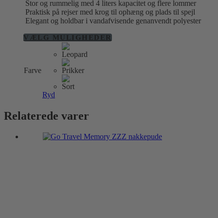
Stor og rummelig med 4 liters kapacitet og flere lommer
Praktisk på rejser med krog til ophæng og plads til spejl
Elegant og holdbar i vandafvisende genanvendt polyester
Dette
VÆLG MULIGHEDER
vare
har
flere
Farve
varianter.
Mulighederne
kan
Ryd
vælges
på
Relaterede varer
varesiden