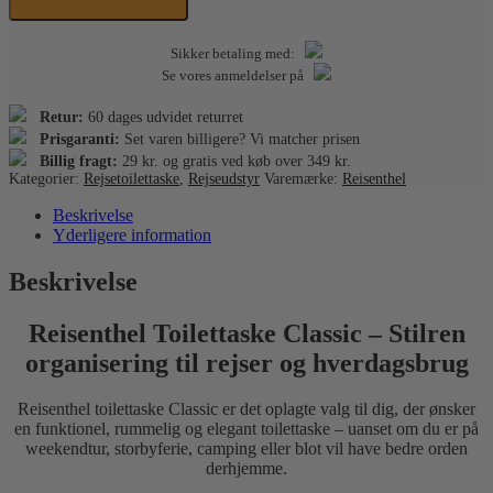
Sikker betaling med:
Se vores anmeldelser på
Retur:
60 dages udvidet returret
Prisgaranti:
Set varen billigere? Vi matcher prisen
Billig fragt:
29 kr. og gratis ved køb over 349 kr.
Kategorier:
Rejsetoilettaske
,
Rejseudstyr
Varemærke:
Reisenthel
Beskrivelse
Yderligere information
Beskrivelse
Reisenthel Toilettaske Classic – Stilren
organisering til rejser og hverdagsbrug
Reisenthel toilettaske Classic er det oplagte valg til dig, der ønsker
en funktionel, rummelig og elegant toilettaske – uanset om du er på
weekendtur, storbyferie, camping eller blot vil have bedre orden
derhjemme.