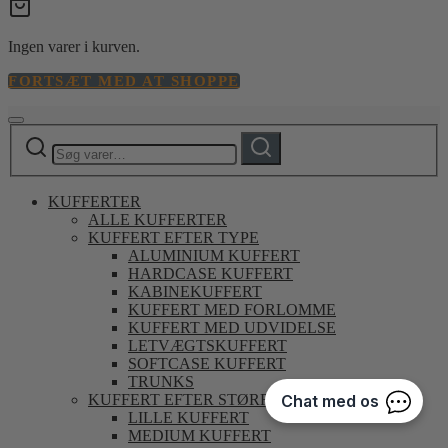
Ingen varer i kurven.
FORTSÆT MED AT SHOPPE
Søg
Søg
efter:
KUFFERTER
ALLE KUFFERTER
KUFFERT EFTER TYPE
ALUMINIUM KUFFERT
HARDCASE KUFFERT
KABINEKUFFERT
KUFFERT MED FORLOMME
KUFFERT MED UDVIDELSE
LETVÆGTSKUFFERT
SOFTCASE KUFFERT
TRUNKS
KUFFERT EFTER STØRRELSE
LILLE KUFFERT
MEDIUM KUFFERT