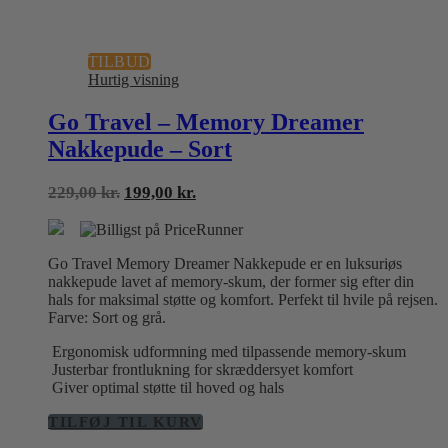
TILBUD
Hurtig visning
Go Travel – Memory Dreamer
Nakkepude – Sort
Den
Den
229,00
kr.
199,00
kr.
oprindelige
aktuelle
pris
pris
var:
er:
Go Travel Memory Dreamer Nakkepude er en luksuriøs
229,00 kr..
199,00 kr..
nakkepude lavet af memory-skum, der former sig efter din
hals for maksimal støtte og komfort. Perfekt til hvile på rejsen.
Farve: Sort og grå.
Ergonomisk udformning med tilpassende memory-skum
Justerbar frontlukning for skræddersyet komfort
Giver optimal støtte til hoved og hals
TILFØJ TIL KURV