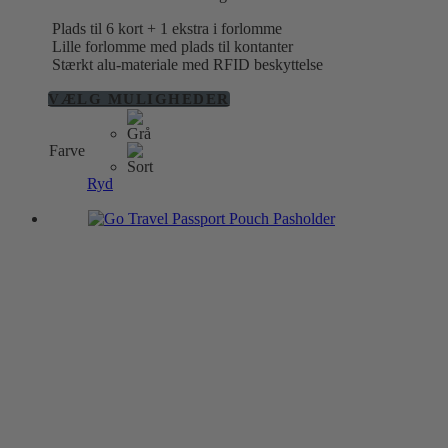
Plads til 6 kort + 1 ekstra i forlomme
Lille forlomme med plads til kontanter
Stærkt alu-materiale med RFID beskyttelse
Dette
VÆLG MULIGHEDER
vare
har
Farve
flere
varianter.
Ryd
Mulighederne
kan
vælges
på
varesiden