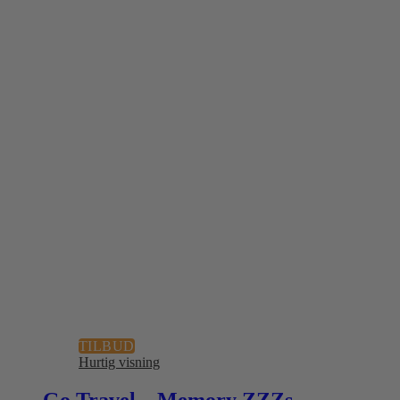
TILBUD
Hurtig visning
Go Travel – Memory ZZZs