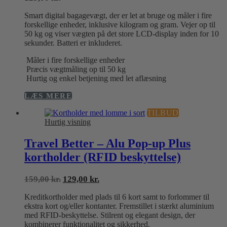
Smart digital bagagevægt, der er let at bruge og måler i fire
forskellige enheder, inklusive kilogram og gram. Vejer op til
50 kg og viser vægten på det store LCD-display inden for 10
sekunder. Batteri er inkluderet.
Måler i fire forskellige enheder
Præcis vægtmåling op til 50 kg
Hurtig og enkel betjening med let aflæsning
LÆS MERE
TILBUD
Hurtig visning
Travel Better – Alu Pop-up Plus
kortholder (RFID beskyttelse)
Den
Den
159,00
kr.
129,00
kr.
oprindelige
aktuelle
Kreditkortholder med plads til 6 kort samt to forlommer til
pris
pris
ekstra kort og/eller kontanter. Fremstillet i stærkt aluminium
var:
er:
med RFID-beskyttelse. Stilrent og elegant design, der
159,00 kr..
129,00 kr..
kombinerer funktionalitet og sikkerhed.