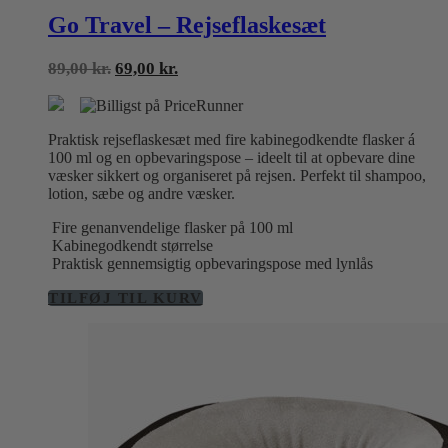
Go Travel – Rejseflaskesæt
Den
Den
89,00
kr.
69,00
kr.
oprindelige
aktuelle
pris
pris
var:
er:
Praktisk rejseflaskesæt med fire kabinegodkendte flasker á
89,00 kr..
69,00 kr..
100 ml og en opbevaringspose – ideelt til at opbevare dine
væsker sikkert og organiseret på rejsen. Perfekt til shampoo,
lotion, sæbe og andre væsker.
Fire genanvendelige flasker på 100 ml
Kabinegodkendt størrelse
Praktisk gennemsigtig opbevaringspose med lynlås
TILFØJ TIL KURV