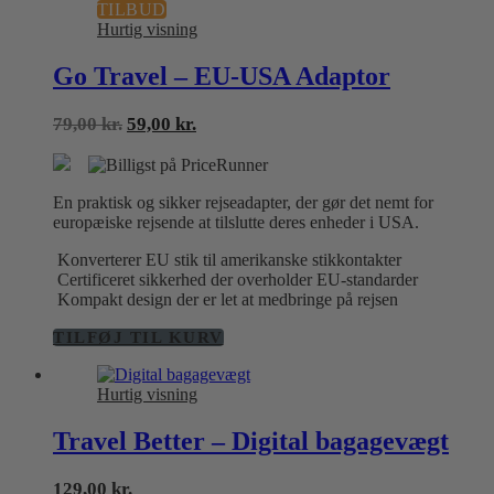
TILBUD
Hurtig visning
Go Travel – EU-USA Adaptor
Den
Den
79,00
kr.
59,00
kr.
oprindelige
aktuelle
pris
pris
var:
er:
En praktisk og sikker rejseadapter, der gør det nemt for
79,00 kr..
59,00 kr..
europæiske rejsende at tilslutte deres enheder i USA.
Konverterer EU stik til amerikanske stikkontakter
Certificeret sikkerhed der overholder EU-standarder
Kompakt design der er let at medbringe på rejsen
TILFØJ TIL KURV
Hurtig visning
Travel Better – Digital bagagevægt
129,00
kr.