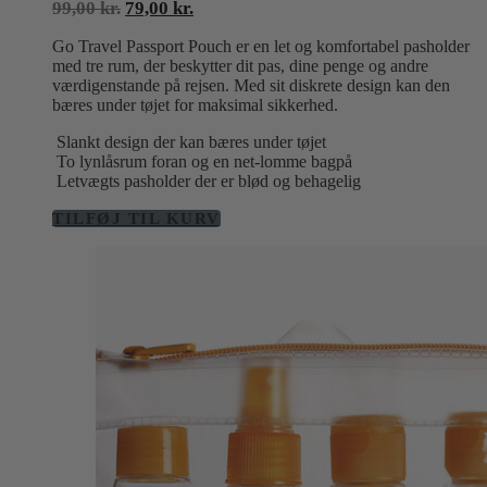
Den
Den
99,00
kr.
79,00
kr.
oprindelige
aktuelle
Go Travel Passport Pouch er en let og komfortabel pasholder
pris
pris
med tre rum, der beskytter dit pas, dine penge og andre
var:
er:
værdigenstande på rejsen. Med sit diskrete design kan den
99,00 kr..
79,00 kr..
bæres under tøjet for maksimal sikkerhed.
Slankt design der kan bæres under tøjet
To lynlåsrum foran og en net-lomme bagpå
Letvægts pasholder der er blød og behagelig
TILFØJ TIL KURV