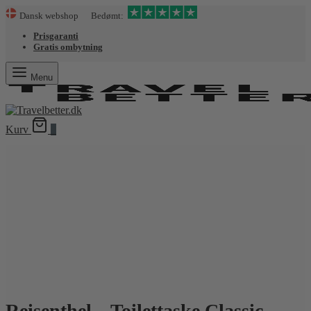
Dansk webshop Bedømt:
Prisgaranti
Gratis ombytning
Menu
Kurv
0
Reisenthel – Toilettaske Classic