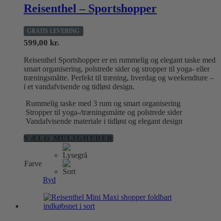
Reisenthel – Sportshopper
GRATIS LEVERING
599,00
kr.
Reisenthel Sportshopper er en rummelig og elegant taske med
smart organisering, polstrede sider og stropper til yoga- eller
træningsmåtte. Perfekt til træning, hverdag og weekendture –
i et vandafvisende og tidløst design.
Rummelig taske med 3 rum og smart organisering
Stropper til yoga-/træningsmåtte og polstrede sider
Vandafvisende materiale i tidløst og elegant design
Dette
VÆLG MULIGHEDER
vare
har
Farve
flere
varianter.
Ryd
Mulighederne
kan
vælges
på
varesiden