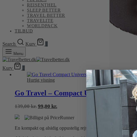
REISENTHEL
SLEEP BETTER
TRAVEL BETTER
TRAVELITE
WORLDPACK
TILBUD
Search
Kurv
0
Menu
Kurv
0
Hurtig visning
Go Travel – Compact Universal Oppus
Den
Den
139,00
kr.
99,00
kr.
oprindelige
aktuelle
pris
pris
var:
er:
En kompakt og alsidig oppustelig rejsepude, der giver støtte til 
139,00 kr..
99,00 kr..