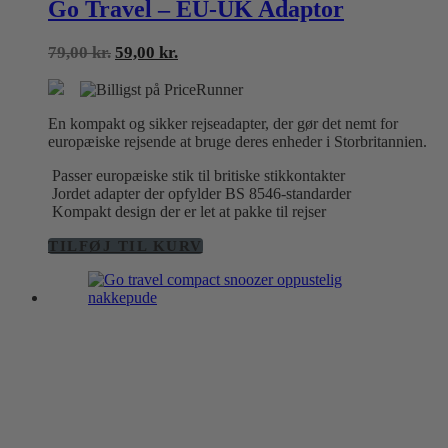
Go Travel – EU-UK Adaptor
Den
Den
79,00
kr.
59,00
kr.
oprindelige
aktuelle
pris
pris
var:
er:
En kompakt og sikker rejseadapter, der gør det nemt for
79,00 kr..
59,00 kr..
europæiske rejsende at bruge deres enheder i Storbritannien.
Passer europæiske stik til britiske stikkontakter
Jordet adapter der opfylder BS 8546-standarder
Kompakt design der er let at pakke til rejser
TILFØJ TIL KURV