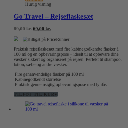
Hurtig visning
Go Travel – Rejseflaskesæt
Den
Den
89,00
kr.
69,00
kr.
oprindelige
aktuelle
pris
pris
var:
er:
Praktisk rejseflaskesæt med fire kabinegodkendte flasker á
89,00 kr..
69,00 kr..
100 ml og en opbevaringspose – ideelt til at opbevare dine
væsker sikkert og organiseret på rejsen. Perfekt til shampoo,
lotion, sæbe og andre væsker.
Fire genanvendelige flasker på 100 ml
Kabinegodkendt størrelse
Praktisk gennemsigtig opbevaringspose med lynlås
TILFØJ TIL KURV