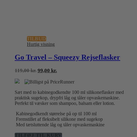
TILBUD
Hurtig visning
Go Travel – Squeezy Rejseflasker
Den
Den
119,00
kr.
99,00
kr.
oprindelige
aktuelle
pris
pris
var:
er:
Sæt med to kabinegodkendte 100 ml silikoneflasker med
119,00 kr..
99,00 kr..
praktisk sugekop, drypfri låg og tåler opvaskemaskine.
Perfekt til væsker som shampoo, balsam eller lotion.
Kabinegodkendt størrelse på op til 100 ml
Fremstillet af fleksibelt silikone med sugekop
Med tætsluttende låg og tåler opvaskemaskine
TILFØJ TIL KURV