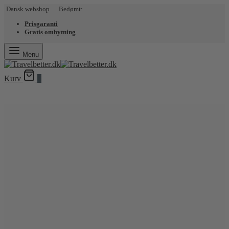
Dansk webshop Bedømt:
Prisgaranti
Gratis ombytning
Menu
Kurv
0