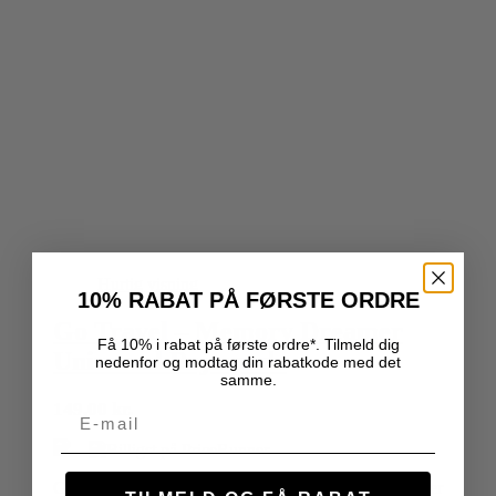
Hurtig visning
10% RABAT PÅ FØRSTE ORDRE
Go Travel – Memory Dreamer
Få 10% i rabat på første ordre*. Tilmeld dig
Universal Rejsepude
nedenfor og modtag din rabatkode med det
samme.
149,00
kr.
Email
Go Travel Memory Dreamer Universal Rejsepude giver