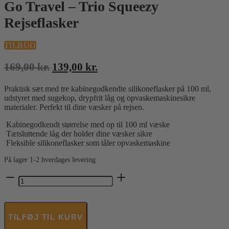
Go Travel – Trio Squeezy
Rejseflasker
TILBUD
Den
Den
169,00
kr.
139,00
kr.
oprindelige
aktuelle
Praktisk sæt med tre kabinegodkendte silikoneflasker på 100 ml,
pris
pris
udstyret med sugekop, drypfrit låg og opvaskemaskinesikre
var:
er:
materialer. Perfekt til dine væsker på rejsen.
169,00 kr..
139,00 kr..
Kabinegodkendt størrelse med op til 100 ml væske
Tætsluttende låg der holder dine væsker sikre
Fleksible silikoneflasker som tåler opvaskemaskine
På lager 1-2 hverdages levering
Go
Travel
-
Trio
Squeezy
TILFØJ TIL KURV
Rejseflasker