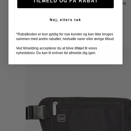
TILMELD OG FÅ RABAT
alsidig støtte til hoved, nakke og ryg. Lavet af memory-skum
og genanvendte materialer, ideel til rejser og afslapning.
Multifunktionel støtte til hoved, nakke og ryg
Nej, ellers tak
Aftageligt og vaskbart betræk
Leveres med kompakt opbevaringspose
*Rabatkoden er kun gyldig for nye kunder og kan ikke bruges
TILFØJ TIL KURV
sammen med andre rabatter, nedsatte varer eller øvrige tilbud.
Ved tilmelding accepterer du at blive tilføjet til vores
nyhedsbrev. Du kan til enhver tid afmelde dig igen.