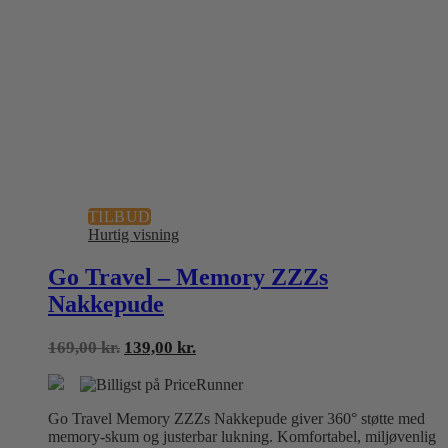
TILBUD
Hurtig visning
Go Travel – Memory ZZZs
Nakkepude
Den
Den
169,00
kr.
139,00
kr.
oprindelige
aktuelle
pris
pris
var:
er:
Go Travel Memory ZZZs Nakkepude giver 360° støtte med
169,00 kr..
139,00 kr..
memory-skum og justerbar lukning. Komfortabel, miljøvenlig