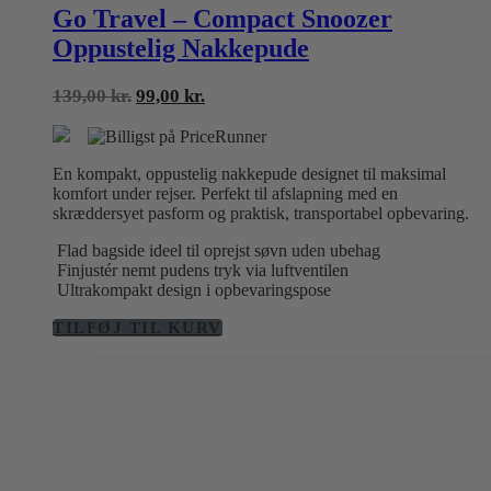
Go Travel – Compact Snoozer
Oppustelig Nakkepude
Den
Den
139,00
kr.
99,00
kr.
oprindelige
aktuelle
pris
pris
var:
er:
En kompakt, oppustelig nakkepude designet til maksimal
139,00 kr..
99,00 kr..
komfort under rejser. Perfekt til afslapning med en
skræddersyet pasform og praktisk, transportabel opbevaring.
Flad bagside ideel til oprejst søvn uden ubehag
Finjustér nemt pudens tryk via luftventilen
Ultrakompakt design i opbevaringspose
TILFØJ TIL KURV