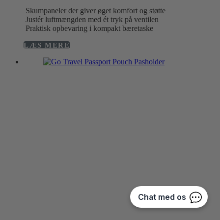
Skumpaneler der giver øget komfort og støtte
Justér luftmængden med ét tryk på ventilen
Praktisk opbevaring i kompakt bæretaske
LÆS MERE