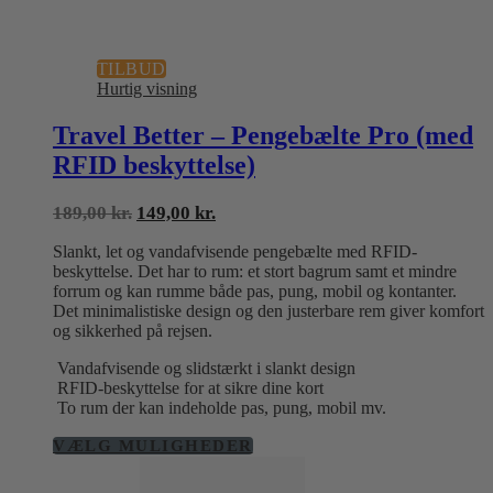
TILBUD
Hurtig visning
Travel Better – Pengebælte Pro (med
RFID beskyttelse)
Den
Den
189,00
kr.
149,00
kr.
oprindelige
aktuelle
Slankt, let og vandafvisende pengebælte med RFID-
pris
pris
beskyttelse. Det har to rum: et stort bagrum samt et mindre
var:
er:
forrum og kan rumme både pas, pung, mobil og kontanter.
189,00 kr..
149,00 kr..
Det minimalistiske design og den justerbare rem giver komfort
og sikkerhed på rejsen.
Vandafvisende og slidstærkt i slankt design
RFID-beskyttelse for at sikre dine kort
To rum der kan indeholde pas, pung, mobil mv.
Dette
VÆLG MULIGHEDER
vare
har