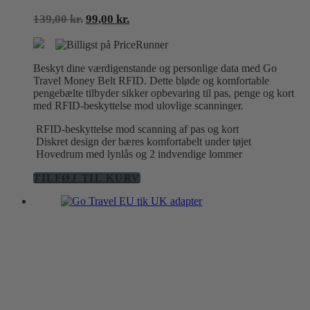
Den
Den
139,00
kr.
99,00
kr.
oprindelige
aktuelle
pris
pris
var:
er:
Beskyt dine værdigenstande og personlige data med Go
139,00 kr..
99,00 kr..
Travel Money Belt RFID. Dette bløde og komfortable
pengebælte tilbyder sikker opbevaring til pas, penge og kort
med RFID-beskyttelse mod ulovlige scanninger.
RFID-beskyttelse mod scanning af pas og kort
Diskret design der bæres komfortabelt under tøjet
Hovedrum med lynlås og 2 indvendige lommer
TILFØJ TIL KURV