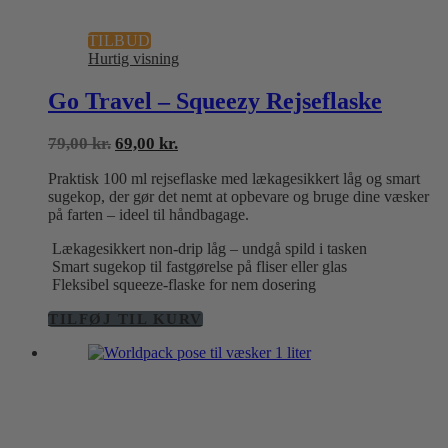
TILBUD
Hurtig visning
Go Travel – Squeezy Rejseflaske
Den
Den
79,00
kr.
69,00
kr.
oprindelige
aktuelle
Praktisk 100 ml rejseflaske med lækagesikkert låg og smart
pris
pris
sugekop, der gør det nemt at opbevare og bruge dine væsker
var:
er:
på farten – ideel til håndbagage.
79,00 kr..
69,00 kr..
Lækagesikkert non-drip låg – undgå spild i tasken
Smart sugekop til fastgørelse på fliser eller glas
Fleksibel squeeze-flaske for nem dosering
TILFØJ TIL KURV