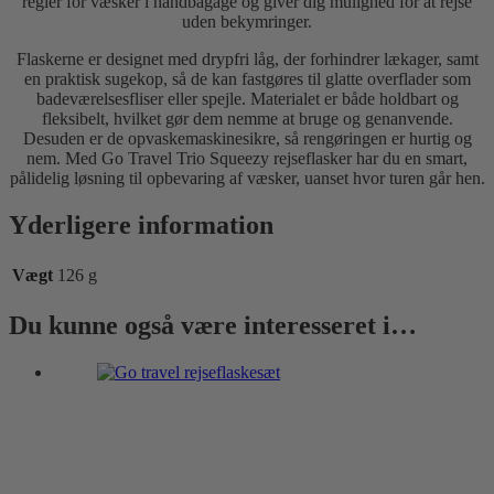
regler for væsker i håndbagage og giver dig mulighed for at rejse
uden bekymringer.
Flaskerne er designet med drypfri låg, der forhindrer lækager, samt
en praktisk sugekop, så de kan fastgøres til glatte overflader som
badeværelsesfliser eller spejle. Materialet er både holdbart og
fleksibelt, hvilket gør dem nemme at bruge og genanvende.
Desuden er de opvaskemaskinesikre, så rengøringen er hurtig og
nem. Med Go Travel Trio Squeezy rejseflasker har du en smart,
pålidelig løsning til opbevaring af væsker, uanset hvor turen går hen.
Yderligere information
Vægt
126 g
Du kunne også være interesseret i…