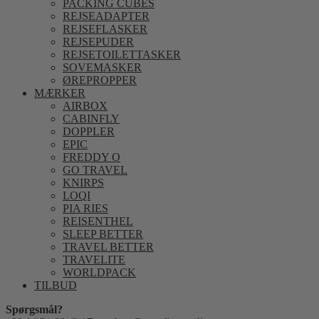
PACKING CUBES
REJSEADAPTER
REJSEFLASKER
REJSEPUDER
REJSETOILETTASKER
SOVEMASKER
ØREPROPPER
MÆRKER
AIRBOX
CABINFLY
DOPPLER
EPIC
FREDDY O
GO TRAVEL
KNIRPS
LOQI
PIA RIES
REISENTHEL
SLEEP BETTER
TRAVEL BETTER
TRAVELITE
WORLDPACK
TILBUD
Spørgsmål?