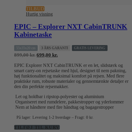
TILBUD
Hurtig visning
EPIC – Explorer NXT CabinTRUNK
Kabinetaske
55x35x20 cm
3 ÅRS GARANTI
GRATIS LEVERING
Den
Den
899,00
kr.
699,00
kr.
oprindelige
aktuelle
EPIC Explorer NXT CabinTRUNK er en let, slidstærk og
pris
pris
smart carry-on rejsetaske med hjul, designet til nem pakning,
var:
er:
høj funktionalitet og maksimal komfort på rejsen. Med flere
899,00 kr..
699,00 kr..
praktiske rum, robuste materialer og gennemtænkte detaljer er
den din perfekte rejsemakker.
Let og holdbar i ripstop-polyester og aluminium
Organiseret med rumdelere, pakkestropper og yderlommer
Nem at håndtere med fire håndtag og bagagestropper
På lager: Levering 1-2 hverdage – Fragt: 0 kr.
TILFØJ TIL KURV