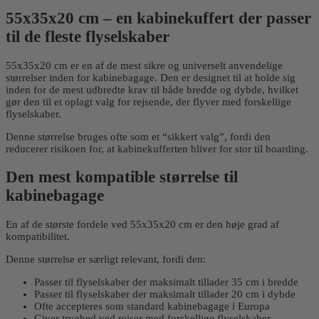
55x35x20 cm – en kabinekuffert der passer
til de fleste flyselskaber
55x35x20 cm er en af de mest sikre og universelt anvendelige
størrelser inden for kabinebagage. Den er designet til at holde sig
inden for de mest udbredte krav til både bredde og dybde, hvilket
gør den til et oplagt valg for rejsende, der flyver med forskellige
flyselskaber.
Denne størrelse bruges ofte som et “sikkert valg”, fordi den
reducerer risikoen for, at kabinekufferten bliver for stor til boarding.
Den mest kompatible størrelse til
kabinebagage
En af de største fordele ved 55x35x20 cm er den høje grad af
kompatibilitet.
Denne størrelse er særligt relevant, fordi den:
Passer til flyselskaber der maksimalt tillader 35 cm i bredde
Passer til flyselskaber der maksimalt tillader 20 cm i dybde
Ofte accepteres som standard kabinebagage i Europa
Giver tryghed ved rejser med forskellige flyselskaber