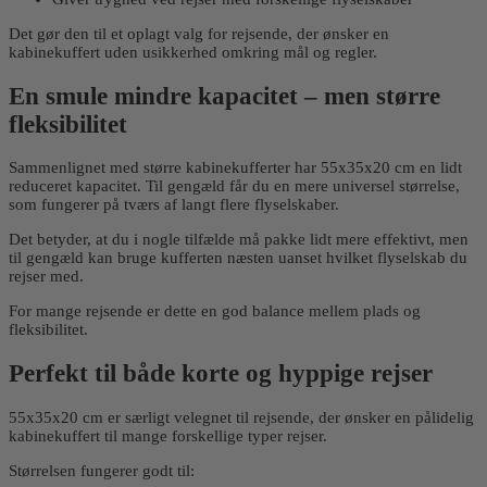
Det gør den til et oplagt valg for rejsende, der ønsker en
kabinekuffert uden usikkerhed omkring mål og regler.
En smule mindre kapacitet – men større
fleksibilitet
Sammenlignet med større kabinekufferter har 55x35x20 cm en lidt
reduceret kapacitet. Til gengæld får du en mere universel størrelse,
som fungerer på tværs af langt flere flyselskaber.
Det betyder, at du i nogle tilfælde må pakke lidt mere effektivt, men
til gengæld kan bruge kufferten næsten uanset hvilket flyselskab du
rejser med.
For mange rejsende er dette en god balance mellem plads og
fleksibilitet.
Perfekt til både korte og hyppige rejser
55x35x20 cm er særligt velegnet til rejsende, der ønsker en pålidelig
kabinekuffert til mange forskellige typer rejser.
Størrelsen fungerer godt til: