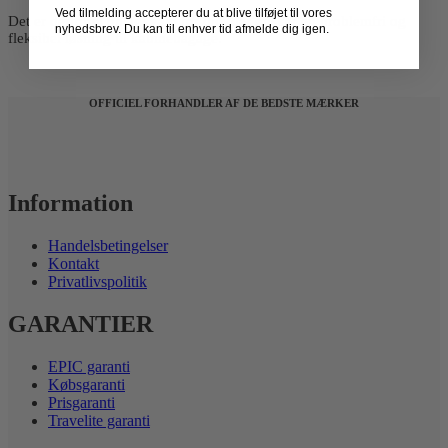
Ved tilmelding accepterer du at blive tilføjet til vores
Det er derfor et oplagt valg for dig, der ønsker en problemfri og
nyhedsbrev. Du kan til enhver tid afmelde dig igen.
fleksibel løsning til kabinebagage.
OFFICIEL FORHANDLER AF DE BEDSTE MÆRKER
Information
Handelsbetingelser
Kontakt
Privatlivspolitik
GARANTIER
EPIC garanti
Købsgaranti
Prisgaranti
Travelite garanti