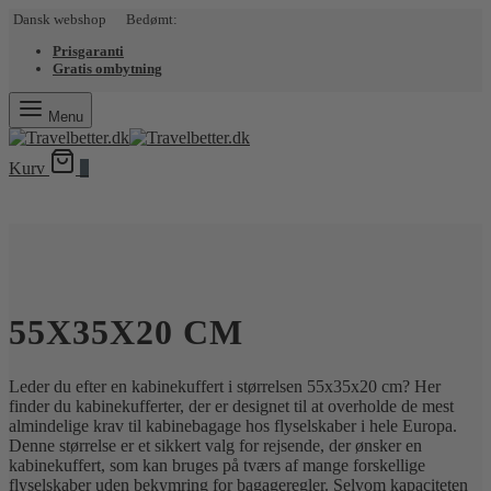
Dansk webshop Bedømt:
Prisgaranti
Gratis ombytning
Menu
Kurv
0
55X35X20 CM
Leder du efter en kabinekuffert i størrelsen 55x35x20 cm? Her
finder du kabinekufferter, der er designet til at overholde de mest
almindelige krav til kabinebagage hos flyselskaber i hele Europa.
Denne størrelse er et sikkert valg for rejsende, der ønsker en
kabinekuffert, som kan bruges på tværs af mange forskellige
flyselskaber uden bekymring for bagageregler. Selvom kapaciteten