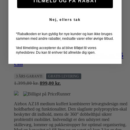
TILMELD OG FÅ RABAT
Nej, ellers tak
*Rabatkoden er kun gyldig for nye kunder og kan ikke bruges
TILBUD
sammen med andre rabatter, nedsatte varer eller øvrige tilbud.
Hurtig visning
Ved tilmelding accepterer du at blive tilføjet til vores
nyhedsbrev. Du kan til enhver tid afmelde dig igen.
Airbox – AZ18 Kuffert – Medium 65
cm
3 ÅRS GARANTI
GRATIS LEVERING
Den
Den
1.399,00
kr.
899,00
kr.
oprindelige
aktuelle
pris
pris
var:
er:
Airbox AZ18 medium kuffert kombinerer letvægtsdesign med
1.399,00 kr..
899,00 kr..
holdbarhed og funktionalitet. Den slagfaste polypropylen-skal
beskytter dit indhold, mens de 360° dobbelthjul sikrer
problemfri mobilitet. Indvendigt er den udstyret med
skillevæg, lommer og pakkestropper for optimal organisering.
Med en kapacitet på 68 liter og en vægt på kun 3 kg er den