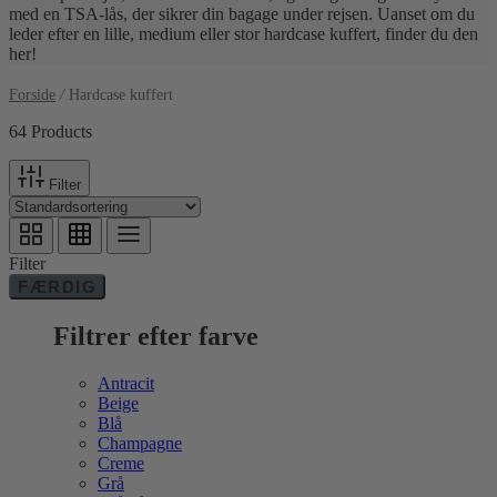
med en TSA-lås, der sikrer din bagage under rejsen. Uanset om du
leder efter en lille, medium eller stor hardcase kuffert, finder du den
her!
Forside
/
Hardcase kuffert
64 Products
Filter
Filter
FÆRDIG
Filtrer efter farve
Antracit
Beige
Blå
Champagne
Creme
Grå