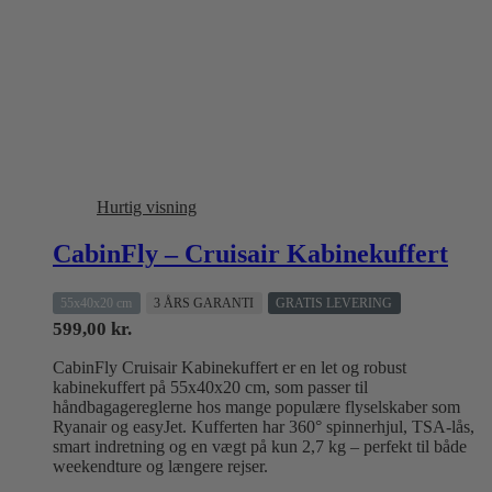
Hurtig visning
CabinFly – Cruisair Kabinekuffert
55x40x20 cm
3 ÅRS GARANTI
GRATIS LEVERING
599,00
kr.
CabinFly Cruisair Kabinekuffert er en let og robust
kabinekuffert på 55x40x20 cm, som passer til
håndbagagereglerne hos mange populære flyselskaber som
Ryanair og easyJet. Kufferten har 360° spinnerhjul, TSA-lås,
smart indretning og en vægt på kun 2,7 kg – perfekt til både
weekendture og længere rejser.