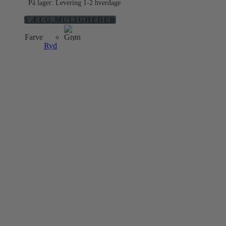
På lager: Levering 1-2 hverdage
Dette
VÆLG MULIGHEDER
vare
Farve
har
Ryd
flere
varianter.
Mulighederne
kan
vælges
på
varesiden