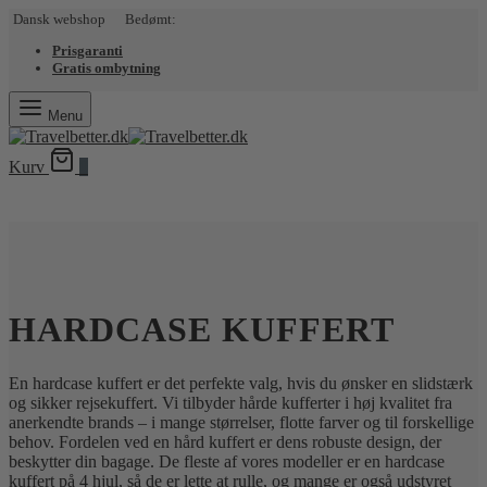
Dansk webshop Bedømt:
Prisgaranti
Gratis ombytning
Menu
Kurv
0
HARDCASE KUFFERT
En hardcase kuffert er det perfekte valg, hvis du ønsker en slidstærk
og sikker rejsekuffert. Vi tilbyder hårde kufferter i høj kvalitet fra
anerkendte brands – i mange størrelser, flotte farver og til forskellige
behov. Fordelen ved en hård kuffert er dens robuste design, der
beskytter din bagage. De fleste af vores modeller er en hardcase
kuffert på 4 hjul, så de er lette at rulle, og mange er også udstyret