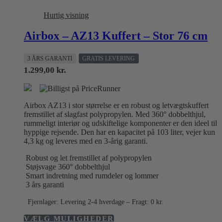
Hurtig visning
Airbox – AZ13 Kuffert – Stor 76 cm
3 ÅRS GARANTI
GRATIS LEVERING
1.299,00
kr.
Airbox AZ13 i stor størrelse er en robust og letvægtskuffert
fremstillet af slagfast polypropylen. Med 360° dobbelthjul,
rummeligt interiør og udskiftelige komponenter er den ideel til
hyppige rejsende. Den har en kapacitet på 103 liter, vejer kun
4,3 kg og leveres med en 3-årig garanti.
Robust og let fremstillet af polypropylen
Støjsvage 360° dobbelthjul
Smart indretning med rumdeler og lommer
3 års garanti
Fjernlager: Levering 2-4 hverdage – Fragt: 0 kr.
Dette
VÆLG MULIGHEDER