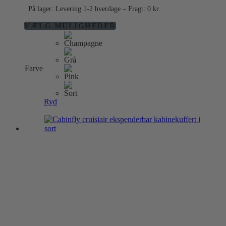
På lager: Levering 1-2 hverdage – Fragt: 0 kr.
Dette
VÆLG MULIGHEDER
vare
har
flere
varianter.
Farve
Mulighederne
kan
vælges
på
Ryd
varesiden