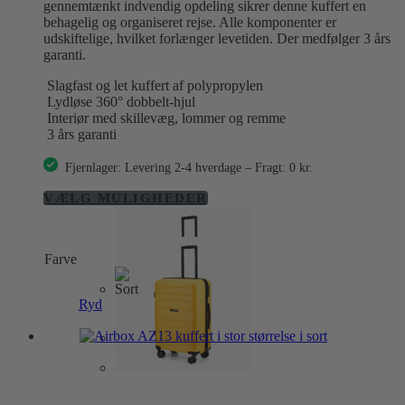
gennemtænkt indvendig opdeling sikrer denne kuffert en
behagelig og organiseret rejse. Alle komponenter er
udskiftelige, hvilket forlænger levetiden. Der medfølger 3 års
garanti.
Slagfast og let kuffert af polypropylen
Lydløse 360° dobbelt-hjul
Interiør med skillevæg, lommer og remme
3 års garanti
Fjernlager: Levering 2-4 hverdage – Fragt: 0 kr.
Dette
VÆLG MULIGHEDER
vare
har
flere
Farve
varianter.
Mulighederne
kan
Ryd
vælges
på
varesiden