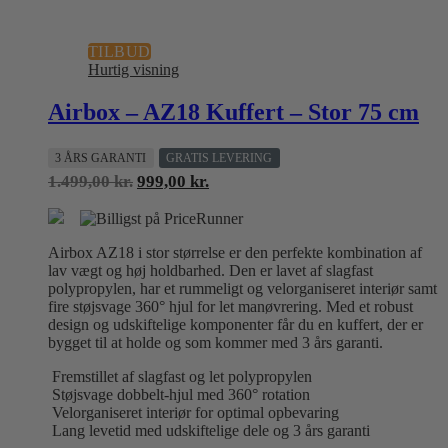
TILBUD
Hurtig visning
Airbox – AZ18 Kuffert – Stor 75 cm
3 ÅRS GARANTI
GRATIS LEVERING
Den
Den
1.499,00
kr.
999,00
kr.
oprindelige
aktuelle
pris
pris
var:
er:
Airbox AZ18 i stor størrelse er den perfekte kombination af
1.499,00 kr..
999,00 kr..
lav vægt og høj holdbarhed. Den er lavet af slagfast
polypropylen, har et rummeligt og velorganiseret interiør samt
fire støjsvage 360° hjul for let manøvrering. Med et robust
design og udskiftelige komponenter får du en kuffert, der er
bygget til at holde og som kommer med 3 års garanti.
Fremstillet af slagfast og let polypropylen
Støjsvage dobbelt-hjul med 360° rotation
Velorganiseret interiør for optimal opbevaring
Lang levetid med udskiftelige dele og 3 års garanti