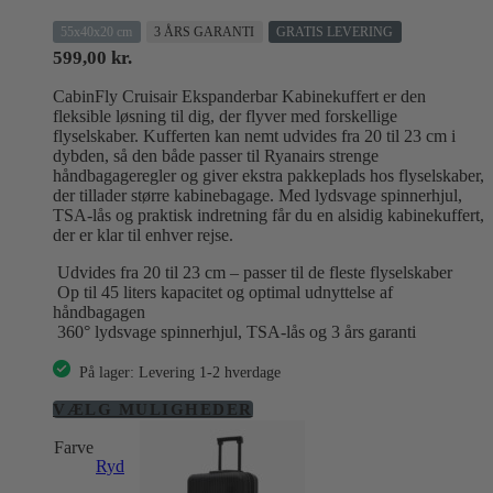
55x40x20 cm
3 ÅRS GARANTI
GRATIS LEVERING
599,00
kr.
CabinFly Cruisair Ekspanderbar Kabinekuffert er den
fleksible løsning til dig, der flyver med forskellige
flyselskaber. Kufferten kan nemt udvides fra 20 til 23 cm i
dybden, så den både passer til Ryanairs strenge
håndbagageregler og giver ekstra pakkeplads hos flyselskaber,
der tillader større kabinebagage. Med lydsvage spinnerhjul,
TSA-lås og praktisk indretning får du en alsidig kabinekuffert,
der er klar til enhver rejse.
Udvides fra 20 til 23 cm – passer til de fleste flyselskaber
Op til 45 liters kapacitet og optimal udnyttelse af
håndbagagen
360° lydsvage spinnerhjul, TSA-lås og 3 års garanti
På lager: Levering 1-2 hverdage
Dette
VÆLG MULIGHEDER
vare
Farve
har
Ryd
flere
varianter.