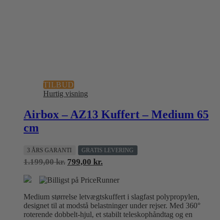
TILBUD
Hurtig visning
Airbox – AZ13 Kuffert – Medium 65
cm
3 ÅRS GARANTI
GRATIS LEVERING
Den
Den
1.199,00
kr.
799,00
kr.
oprindelige
aktuelle
pris
pris
var:
er:
Medium størrelse letvægtskuffert i slagfast polypropylen,
1.199,00 kr..
799,00 kr..
designet til at modstå belastninger under rejser. Med 360°
roterende dobbelt-hjul, et stabilt teleskophåndtag og en