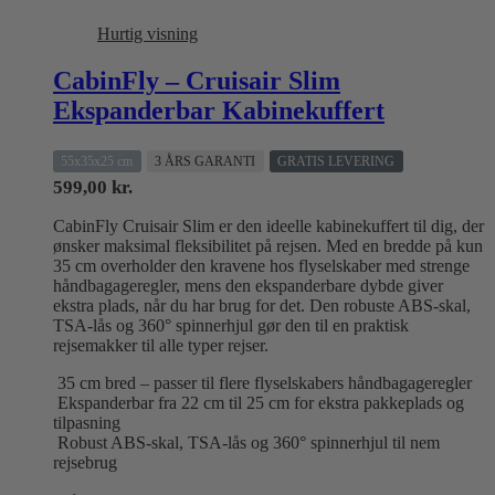
Hurtig visning
CabinFly – Cruisair Slim
Ekspanderbar Kabinekuffert
55x35x25 cm
3 ÅRS GARANTI
GRATIS LEVERING
599,00
kr.
CabinFly Cruisair Slim er den ideelle kabinekuffert til dig, der
ønsker maksimal fleksibilitet på rejsen. Med en bredde på kun
35 cm overholder den kravene hos flyselskaber med strenge
håndbagageregler, mens den ekspanderbare dybde giver
ekstra plads, når du har brug for det. Den robuste ABS-skal,
TSA-lås og 360° spinnerhjul gør den til en praktisk
rejsemakker til alle typer rejser.
35 cm bred – passer til flere flyselskabers håndbagageregler
Ekspanderbar fra 22 cm til 25 cm for ekstra pakkeplads og
tilpasning
Robust ABS-skal, TSA-lås og 360° spinnerhjul til nem
rejsebrug