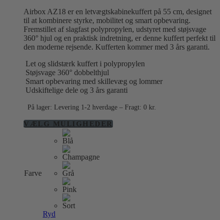
var:
er:
Airbox AZ18 er en letvægtskabinekuffert på 55 cm, designet
1.299,00 kr..
799,00 kr..
til at kombinere styrke, mobilitet og smart opbevaring.
Fremstillet af slagfast polypropylen, udstyret med støjsvage
360° hjul og en praktisk indretning, er denne kuffert perfekt til
den moderne rejsende. Kufferten kommer med 3 års garanti.
Let og slidstærk kuffert i polypropylen
Støjsvage 360° dobbelthjul
Smart opbevaring med skillevæg og lommer
Udskiftelige dele og 3 års garanti
På lager: Levering 1-2 hverdage – Fragt: 0 kr.
Dette
VÆLG MULIGHEDER
vare
har
flere
varianter.
Mulighederne
Farve
kan
vælges
på
varesiden
Ryd