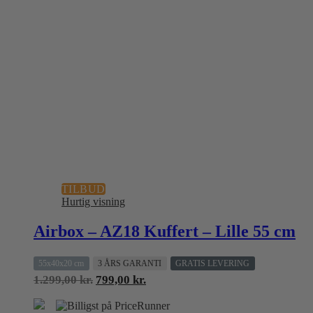
TILBUD
Hurtig visning
Airbox – AZ18 Kuffert – Lille 55 cm
55x40x20 cm
3 ÅRS GARANTI
GRATIS LEVERING
Den
Den
1.299,00
kr.
799,00
kr.
oprindelige
aktuelle
pris
pris