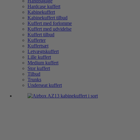
Håndbagage
Hardcase kuffert
Kabinekuffert
Kabinekuffert tilbud
Kuffert med forlomme
Kuffert med udvidelse
Kuffert tilbud
Kufferter
Kuffertsæt
Letvægtskuffert
Lille kuffert
Medium kuffert
Stor kuffert
Tilbud
Trunks
Underseat kuffert