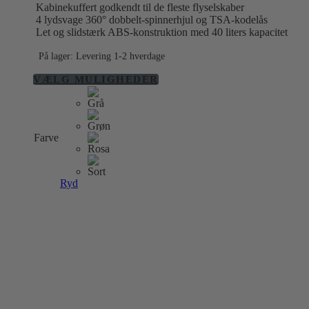
Kabinekuffert godkendt til de fleste flyselskaber
4 lydsvage 360° dobbelt-spinnerhjul og TSA-kodelås
Let og slidstærk ABS-konstruktion med 40 liters kapacitet
På lager: Levering 1-2 hverdage
Dette
VÆLG MULIGHEDER
vare
har
flere
varianter.
Farve
Mulighederne
kan
vælges
på
Ryd
varesiden