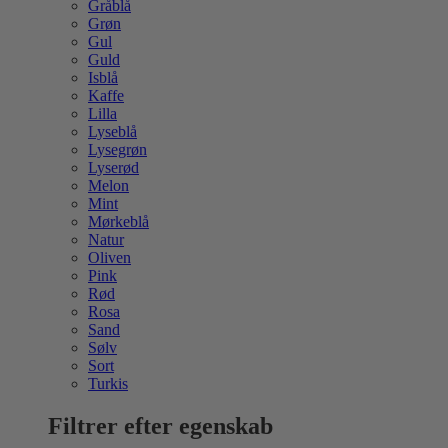
Gråblå
Grøn
Gul
Guld
Isblå
Kaffe
Lilla
Lyseblå
Lysegrøn
Lyserød
Melon
Mint
Mørkeblå
Natur
Oliven
Pink
Rød
Rosa
Sand
Sølv
Sort
Turkis
Filtrer efter egenskab