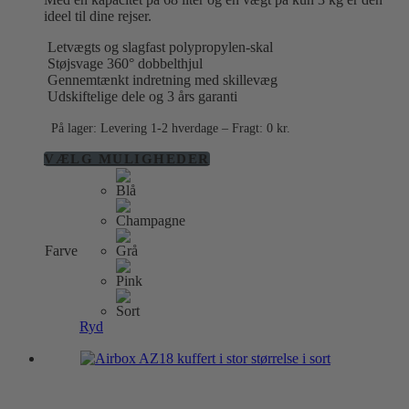
ideel til dine rejser.
Letvægts og slagfast polypropylen-skal
Støjsvage 360° dobbelthjul
Gennemtænkt indretning med skillevæg
Udskiftelige dele og 3 års garanti
På lager: Levering 1-2 hverdage – Fragt: 0 kr.
Dette
VÆLG MULIGHEDER
vare
har
flere
varianter.
Mulighederne
Farve
kan
vælges
på
varesiden
Ryd