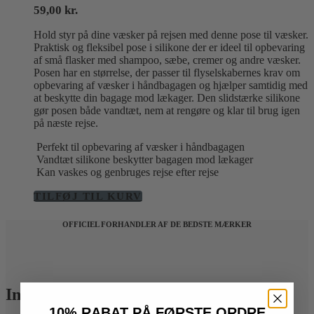
59,00
kr.
Hold styr på dine væsker på rejsen med denne pose til væsker.
Praktisk og fleksibel pose i silikone der er ideel til opbevaring
af små flasker med shampoo, sæbe, cremer og andre væsker.
Posen har en størrelse, der passer til flyselskabernes krav om
opbevaring af væsker i håndbagagen og hjælper samtidig med
at beskytte din bagage mod lækager. Den slidstærke silikone
gør posen både vandtæt, nem at rengøre og klar til brug igen
på næste rejse.
Perfekt til opbevaring af væsker i håndbagagen
Vandtæt silikone beskytter bagagen mod lækager
Kan vaskes og genbruges rejse efter rejse
TILFØJ TIL KURV
OFFICIEL FORHANDLER AF DE BEDSTE MÆRKER
Information
10% RABAT PÅ FØRSTE ORDRE