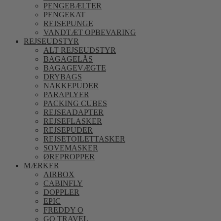
PENGEBÆLTER
PENGEKAT
REJSEPUNGE
VANDTÆT OPBEVARING
REJSEUDSTYR
ALT REJSEUDSTYR
BAGAGELÅS
BAGAGEVÆGTE
DRYBAGS
NAKKEPUDER
PARAPLYER
PACKING CUBES
REJSEADAPTER
REJSEFLASKER
REJSEPUDER
REJSETOILETTASKER
SOVEMASKER
ØREPROPPER
MÆRKER
AIRBOX
CABINFLY
DOPPLER
EPIC
FREDDY O
GO TRAVEL