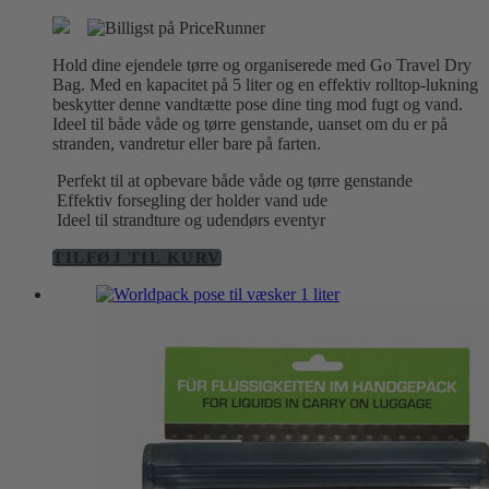
oprindelige
aktuelle
pris
pris
var:
er:
Hold dine ejendele tørre og organiserede med Go Travel Dry
119,00 kr..
79,00 kr..
Bag. Med en kapacitet på 5 liter og en effektiv rolltop-lukning
beskytter denne vandtætte pose dine ting mod fugt og vand.
Ideel til både våde og tørre genstande, uanset om du er på
stranden, vandretur eller bare på farten.
Perfekt til at opbevare både våde og tørre genstande
Effektiv forsegling der holder vand ude
Ideel til strandture og udendørs eventyr
TILFØJ TIL KURV