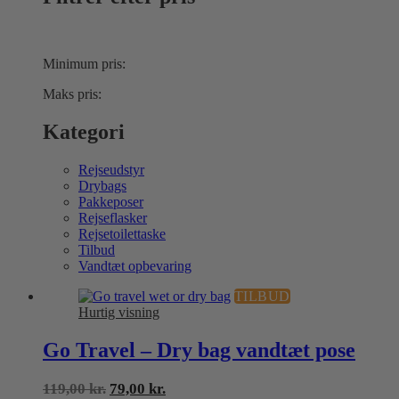
Minimum pris:
Maks pris:
Kategori
Rejseudstyr
Drybags
Pakkeposer
Rejseflasker
Rejsetoilettaske
Tilbud
Vandtæt opbevaring
TILBUD
Hurtig visning
Go Travel – Dry bag vandtæt pose
Den
Den
119,00
kr.
79,00
kr.