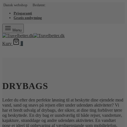
Dansk webshop Bedømt:
Prisgaranti
Gratis ombytning
Menu
Kurv
0
DRYBAGS
Leder du efter den perfekte løsning til at beskytte dine ejendele mod
vand, sand og snavs på rejsen eller under udendørs aktiviteter? Vi
har et bredt udvalg af drybags, der sikrer, at dine ting forbliver tørre
og beskyttede. En dry bag er uundværlig til både rejser, vandreture,
kajakture, stranddage og andre udendørs aktiviteter. En vandtæt
pose er ideel til opbevaring af værdigenstande som mobiltelefon,