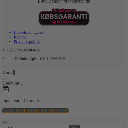
E-mail: shop@travelbetter.dk
Handelsbetingelser
Kontakt
Privatlivspolitik
© 2026 Travelbetter.dk
Falther & Holm ApS - CVR: 37693030
Kurv
0
Updating…
Ingen varer i kurven.
FORTSÆT MED AT SHOPPE
Søg
Søg