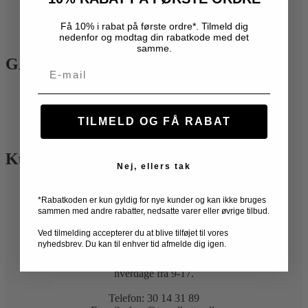
Handelsbetingelser
Kontakt
Få 10% i rabat på første ordre*. Tilmeld dig
Privatlivspolitik
nedenfor og modtag din rabatkode med det
samme.
GARANTIER
Email
EPIC garanti
Købsgaranti
Prisgaranti
TILMELD OG FÅ RABAT
Travelite garanti
Kundeservice
Nej, ellers tak
Gratis ombytning
Kontakt
*Rabatkoden er kun gyldig for nye kunder og kan ikke bruges
sammen med andre rabatter, nedsatte varer eller øvrige tilbud.
Levering
Retur
Ved tilmelding accepterer du at blive tilføjet til vores
nyhedsbrev. Du kan til enhver tid afmelde dig igen.
Har du spørgsmål?
Vores kundeservice er klar til at hjælpe på telefon og chat alle
hverdage fra 9-17.
Telefon: 30 14 31 89