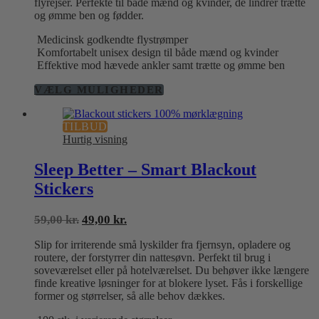
flyrejser. Perfekte til både mænd og kvinder, de lindrer trætte
og ømme ben og fødder.
Medicinsk godkendte flystrømper
Komfortabelt unisex design til både mænd og kvinder
Effektive mod hævede ankler samt trætte og ømme ben
Dette
VÆLG MULIGHEDER
vare
har
TILBUD
flere
Hurtig visning
varianter.
Mulighederne
kan
Sleep Better – Smart Blackout
vælges
Stickers
på
varesiden
Den
Den
59,00
kr.
49,00
kr.
oprindelige
aktuelle
Slip for irriterende små lyskilder fra fjernsyn, opladere og
pris
pris
routere, der forstyrrer din nattesøvn. Perfekt til brug i
var:
er:
soveværelset eller på hotelværelset. Du behøver ikke længere
59,00 kr..
49,00 kr..
finde kreative løsninger for at blokere lyset. Fås i forskellige
former og størrelser, så alle behov dækkes.