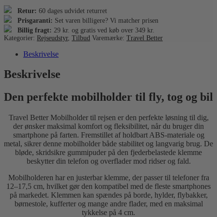
Retur:
60 dages udvidet returret
Prisgaranti:
Set varen billigere? Vi matcher prisen
Billig fragt:
29 kr. og gratis ved køb over 349 kr.
Kategorier:
Rejseudstyr
,
Tilbud
Varemærke:
Travel Better
Beskrivelse
Beskrivelse
Den perfekte mobilholder til fly, tog og bil
Travel Better Mobilholder til rejsen er den perfekte løsning til dig,
der ønsker maksimal komfort og fleksibilitet, når du bruger din
smartphone på farten. Fremstillet af holdbart ABS-materiale og
metal, sikrer denne mobilholder både stabilitet og langvarig brug. De
bløde, skridsikre gummipuder på den fjederbelastede klemme
beskytter din telefon og overflader mod ridser og fald.
Mobilholderen har en justerbar klemme, der passer til telefoner fra
12–17,5 cm, hvilket gør den kompatibel med de fleste smartphones
på markedet. Klemmen kan spændes på borde, hylder, flybakker,
børnestole, kufferter og mange andre flader, med en maksimal
tykkelse på 4 cm.