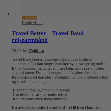
TILBUD
Hurtig visning
Travel Better – Travel Band
rejsearmbånd
Den
Den
79,00
kr.
59,00
kr.
oprindelige
aktuelle
Travel Band lindrer rejsesyge effektivt ved hjælp af
pris
pris
akupressur. Det kan bruges mod køresyge, søsyge og under
var:
er:
fly- og togrejser, så du får en mere behagelig rejse og bedre
79,00 kr..
59,00 kr..
søvn på farten. Det hjælper også mod kvalme, f.eks. i
forbindelse med graviditet. Produktet har dokumenteret effekt
og er uden bivirkninger.
Lindrer hurtigt og effektivt rejsesyge
Gør det lettere at sove under rejsen
Kan anvendes mod morgenkvalme
En æske indeholder 2 armbånd – ét til hvert håndled.