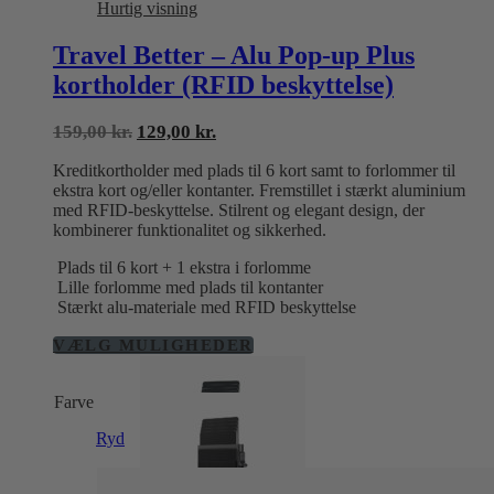
Hurtig visning
Travel Better – Alu Pop-up Plus
kortholder (RFID beskyttelse)
Den
Den
159,00
kr.
129,00
kr.
oprindelige
aktuelle
Kreditkortholder med plads til 6 kort samt to forlommer til
pris
pris
ekstra kort og/eller kontanter. Fremstillet i stærkt aluminium
var:
er:
med RFID-beskyttelse. Stilrent og elegant design, der
159,00 kr..
129,00 kr..
kombinerer funktionalitet og sikkerhed.
Plads til 6 kort + 1 ekstra i forlomme
Lille forlomme med plads til kontanter
Stærkt alu-materiale med RFID beskyttelse
Dette
VÆLG MULIGHEDER
vare
har
Farve
flere
varianter.
Ryd
Mulighederne
kan
vælges