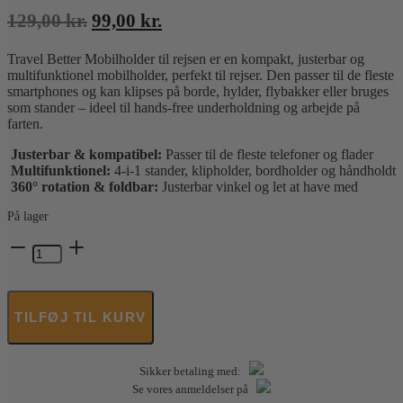
Den
Den
129,00
kr.
99,00
kr.
oprindelige
aktuelle
Travel Better Mobilholder til rejsen er en kompakt, justerbar og
pris
pris
multifunktionel mobilholder, perfekt til rejser. Den passer til de fleste
var:
er:
smartphones og kan klipses på borde, hylder, flybakker eller bruges
129,00 kr..
99,00 kr..
som stander – ideel til hands-free underholdning og arbejde på
farten.
Justerbar & kompatibel:
Passer til de fleste telefoner og flader
Multifunktionel:
4-i-1 stander, klipholder, bordholder og håndholdt
360° rotation & foldbar:
Justerbar vinkel og let at have med
På lager
Travel
Better
-
Mobilholder
til
TILFØJ TIL KURV
rejsen
antal
Sikker betaling med:
Se vores anmeldelser på