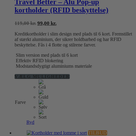
Travel Better – Alu Pop-up
kortholder (RFID beskyttelse)
Den
Den
119,00
kr.
99,00
kr.
oprindelige
aktuelle
Kreditkortholder i slim design med plads til 6 kort. Fremstillet
pris
pris
af stærkt aluminium, der sikrer holdbarhed og har RFID
var:
er:
beskyttelse. Fås i 4 flotte og stilrene farver.
119,00 kr..
99,00 kr..
Slim version med plads til 6 kort
Effektiv RFID blokering
Modstandsdygtigt aluminiums materiale
Dette
VÆLG MULIGHEDER
vare
har
flere
varianter.
Farve
Mulighederne
kan
vælges
på
Ryd
varesiden
TILBUD