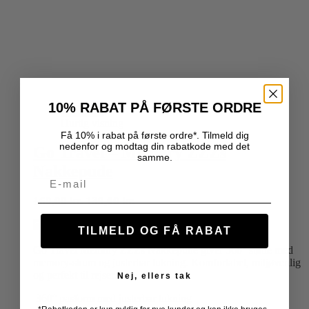
10% RABAT PÅ FØRSTE ORDRE
TILBUD
Hurtig visning
Få 10% i rabat på første ordre*. Tilmeld dig
nedenfor og modtag din rabatkode med det
Go Travel – Memory ZZZs
samme.
Nakkepude
Email
Den
Den
169,00
kr.
139,00
kr.
oprindelige
aktuelle
pris
pris
TILMELD OG FÅ RABAT
var:
er:
Go Travel Memory ZZZs Nakkepude giver 360° støtte med
169,00 kr..
139,00 kr..
memory-skum og justerbar lukning. Komfortabel, miljøvenlig
og perfekt til rejser.
Nej, ellers tak
360° pasform med justerbar lukning