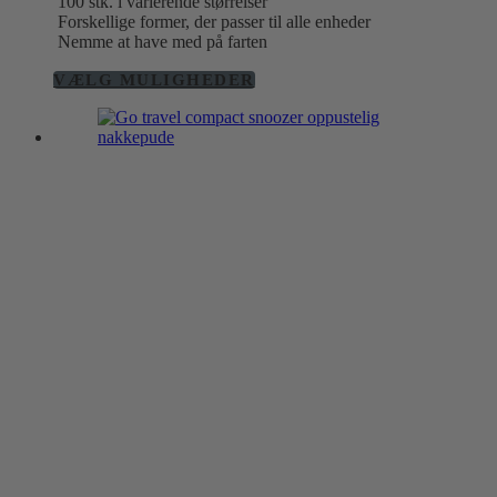
100 stk. i varierende størrelser
Forskellige former, der passer til alle enheder
Nemme at have med på farten
Dette
VÆLG MULIGHEDER
vare
har
flere
varianter.
Mulighederne
kan
vælges
på
varesiden