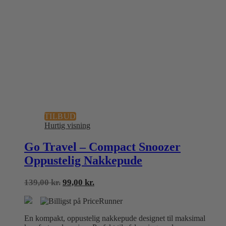
TILBUD
Hurtig visning
Go Travel – Compact Snoozer
Oppustelig Nakkepude
Den
Den
139,00
kr.
99,00
kr.
oprindelige
aktuelle
pris
pris
var:
er:
En kompakt, oppustelig nakkepude designet til maksimal
139,00 kr..
99,00 kr..