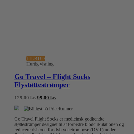
TILBUD
Hurtig visning
Go Travel – Flight Socks
Flystøttestrømper
Den
Den
129,00
kr.
99,00
kr.
oprindelige
aktuelle
pris
pris
var:
er:
Go Travel Flight Socks er medicinsk godkendte
129,00 kr..
99,00 kr..
støttestrømper designet til at forbedre blodcirkulationen og
reducere risikoen for dyb venetrombose (DVT) under