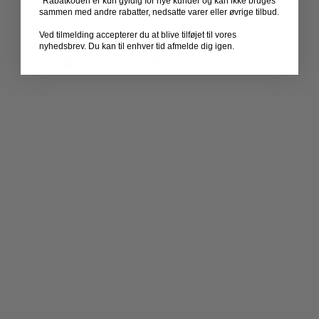
Aftageligt og vaskbart betræk
*Rabatkoden er kun gyldig for nye kunder og kan ikke bruges
sammen med andre rabatter, nedsatte varer eller øvrige tilbud.
Ergonomisk design der tilpasser sig
Ved tilmelding accepterer du at blive tilføjet til vores
TILFØJ TIL KURV
nyhedsbrev. Du kan til enhver tid afmelde dig igen.