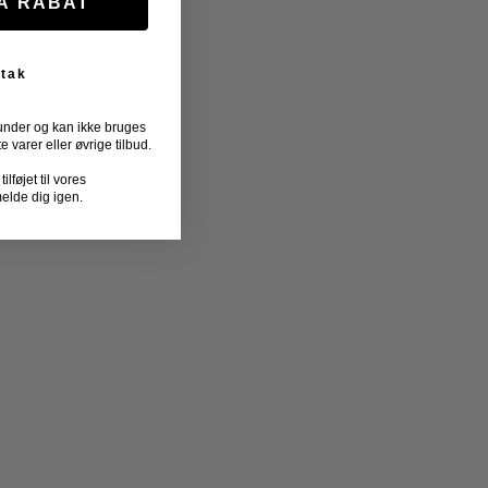
FÅ RABAT
 tak
under og kan ikke bruges
varer eller øvrige tilbud.
lføjet til vores
melde dig igen.