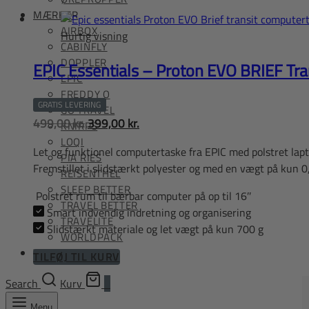
MÆRKER
AIRBOX
Hurtig visning
CABINFLY
DOPPLER
EPIC Essentials – Proton EVO BRIEF Tr
EPIC
FREDDY O
GRATIS LEVERING
GO TRAVEL
Den
Den
499,00
kr.
399,00
kr.
KNIRPS
oprindelige
aktuelle
LOQI
Let og funktionel computertaske fra EPIC med polstret lapt
pris
pris
PIA RIES
Fremstillet i slidstærkt polyester og med en vægt på kun 0,7
REISENTHEL
var:
er:
SLEEP BETTER
499,00 kr..
399,00 kr..
Polstret rum til bærbar computer på op til 16″
TRAVEL BETTER
Smart indvendig indretning og organisering
TRAVELITE
Slidstærkt materiale og let vægt på kun 700 g
WORLDPACK
TILBUD
TILFØJ TIL KURV
Search
Kurv
0
Menu