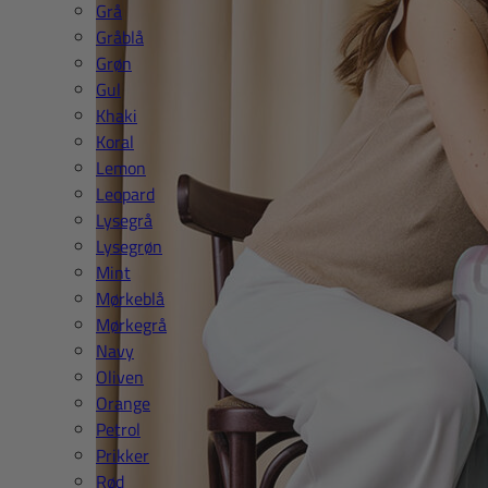
Grå
Gråblå
Grøn
Gul
Khaki
Koral
Lemon
Leopard
Lysegrå
Lysegrøn
Mint
Mørkeblå
Mørkegrå
Navy
Oliven
Orange
Petrol
Prikker
Rød