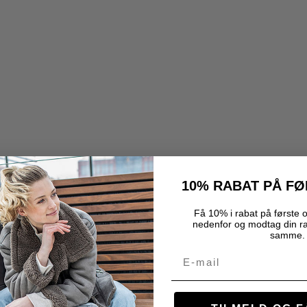
10% RABAT PÅ F
Få 10% i rabat på første o
nedenfor og modtag din r
samme.
Email