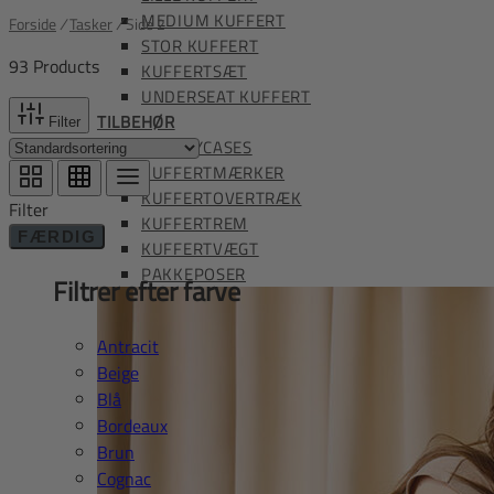
MEDIUM KUFFERT
Forside
/
Tasker
/
Side 2
STOR KUFFERT
93 Products
KUFFERTSÆT
UNDERSEAT KUFFERT
TILBEHØR
Filter
BEAUTYCASES
KUFFERTMÆRKER
KUFFERTOVERTRÆK
Filter
KUFFERTREM
FÆRDIG
KUFFERTVÆGT
PAKKEPOSER
Filtrer efter farve
Antracit
Beige
Blå
Bordeaux
Brun
Cognac