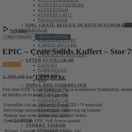
KUFFERTMÆRKER
KUFFERTOVERTRÆK
KUFFERTREM
KUFFERTVÆGT
PAKKEPOSER
EPIC CRATE REFLEX QUANTUM AURORA
NY
HÅNDBAGAGE
Se video
EFTER TYPE
5 ÅRS GARANTI
GRATIS LEVERING
KABINEKUFFERT
KABINE RYGSÆK
EPIC – Crate Solids Kuffert – Stor 
KABINETASKE
UNDERSEAT KUFFERT
EFTER FLYSELSKAB
TILBUD
EASYJET
NORWEGIAN
RYANAIR
Den
Den
1.399,00
kr.
1.099,00
kr.
SAS
oprindelige
aktuelle
POPULÆRE STØRRELSER
Den store EPIC Crate Solids på 75 cm kombinerer holdbarhed, moderne
pris
pris
40X20X25 CM
alt dækket af en stærk 5-års garanti.
40X30X20 CM
var:
er:
55X35X20 CM
Fremstillet i let og slidstærkt DuraLITE+™-materiale
1.399,00 kr..
1.099,00 kr..
55X35X25 CM
Indvendigt med pakkestropper, skillevæg og lommer
55X40X20 CM
Hjulene kan nemt skiftes ved slid eller behov
55X40X23 CM
TASKER
Dækket af 5 års EPIC Full Armor-garanti
STØRRE TASKER
DUFFELBAGS
På lager: Levering 1-2 hverdage – Fragt: 0 kr.