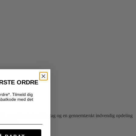
ØRSTE ORDRE
rdre*. Tilmeld dig
abatkode med det
-hjul, et stabilt teleskophåndtag og en gennemtænkt indvendig opdeling
s garanti.