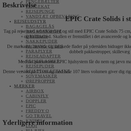
PENGEBÆLTER
Beskrivelse
PENGEKAT
REJSEPUNGE
VANDTÆT OPBEVARING
EPIC Crate Solids i s
REJSEUDSTYR
BAGAGELÅS
Tag på rejse med selvsikkerhed og stil med EPIC Crate Solids 75 cm, e
BAGAGEVÆGTE
DRYBAGS
og holdbarhed. Skallen er fremstillet i det avancerede og 
NAKKEPUDER
PACKING CUBES
De markante, hævede og sænkede flader på ydersiden bidrager ikke 
PARAPLYER
dobbelt pakkestropper, skillevæg 
REJSEADAPTER
REJSEFLASKER
Med det patenterede EPIC hjulsystem får du nem og jævn manøv
REJSEPUDER
REJSETOILETTASKE
Denne version på 75 cm og med hele 107 liters volumen giver dig rige
SOVEMASKER
ØREPROPPER
MÆRKER
AIRBOX
CABINFLY
DOPPLER
EPIC
FREDDY O
GO TRAVEL
KNIRPS
Yderligere information
LOQI
PIA RIES