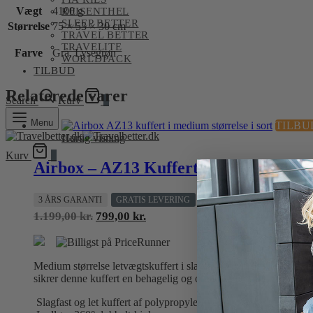
Vægt
4100 g
REISENTHEL
SLEEP BETTER
Størrelse
75 × 53 × 30 cm
TRAVEL BETTER
TRAVELITE
Farve
Grå, Lysegrøn
WORLDPACK
TILBUD
Relaterede varer
Search
Kurv
0
Menu
TILBU
Hurtig visning
Kurv
0
Airbox – AZ13 Kuffert – Medium 65 
3 ÅRS GARANTI
GRATIS LEVERING
Den
Den
1.199,00
kr.
799,00
kr.
oprindelige
aktuelle
pris
pris
var:
er:
Medium størrelse letvægtskuffert i slagfast polypropylen, desig
1.199,00 kr..
799,00 kr..
sikrer denne kuffert en behagelig og organiseret rejse. Alle kom
Slagfast og let kuffert af polypropylen