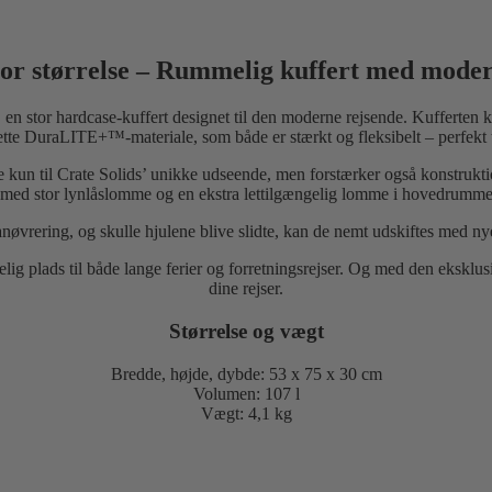
tor størrelse – Rummelig kuffert med moderne
n stor hardcase-kuffert designet til den moderne rejsende. Kufferten k
lette DuraLITE+™-materiale, som både er stærkt og fleksibelt – perfekt 
kun til Crate Solids’ unikke udseende, men forstærker også konstrukti
med stor lynlåslomme og en ekstra lettilgængelig lomme i hovedrummet, 
rering, og skulle hjulene blive slidte, kan de nemt udskiftes med nye
lig plads til både lange ferier og forretningsrejser. Og med den eksklu
dine rejser.
Størrelse og vægt
Bredde, højde, dybde: 53 x 75 x 30 cm
Volumen: 107 l
Vægt: 4,1 kg