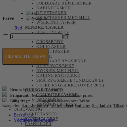
FOLDBARE REJSETASKER
KABINETASKER
REJSETASKER
REJSETASKER MED HJUL
Farve
WEEKENDTASKER
MINDRE TASKER
Ryd
BEAUTYCASES
EPIC
BÆLTETASKER
-
CROSSBODY
Crate
KØLETASKER
Solids
TOILETTASKER
Kuffert
TILFØJ TIL KURV
RYGSÆKKE
-
FOLDBARE RYGSÆKKE
Stor
REJSERYGSÆKKE
75
RYGSÆK MED HJUL
cm
KABINE RYGSÆKKE
antal
SMÅ RYGSÆKKE (UNDER 20 L)
STORE RYGSÆKKE (OVER 20 L)
Retur:
60 dages udvidet returret
ØVRIGE TASKER
COMPUTERTASKER
Prisgaranti:
Set varen billigere? Vi matcher prisen
INDKØBSNET
Billig fragt:
29 kr. og gratis ved køb over 349 kr.
INDKØBSTROLLEY
Kategorier:
Hardcase kuffert
,
Kuffert tilbud
,
Kufferter
,
Stor kuffert
,
Tilbud
OPBEVARING
BÆLTETASKER
Beskrivelse
KORTHOLDERE
Yderligere information
PASHOLDER