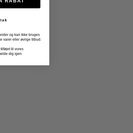
FÅ RABAT
 tak
under og kan ikke bruges
varer eller øvrige tilbud.
lføjet til vores
melde dig igen.