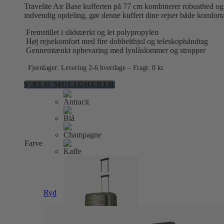
Travelite Air Base kufferten på 77 cm kombinerer robusthed og 
indvendig opdeling, gør denne kuffert dine rejser både komforta
Fremstillet i slidstærkt og let polypropylen
Høj rejsekomfort med fire dobbelthjul og teleskophåndtag
Gennemtænkt opbevaring med lynlåslommer og stropper
Fjernlager: Levering 2-6 hverdage – Fragt: 0 kr.
Dette
VÆLG MULIGHEDER
vare
har
flere
varianter.
Mulighederne
kan
Farve
vælges
på
varesiden
Ryd