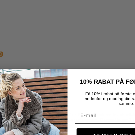
D
cm
10% RABAT PÅ F
Få 10% i rabat på første o
nedenfor og modtag din r
samme.
Email
net til at modstå belastninger under rejser. Med 360° roterende dobbelt
ponenter er udskiftelige, hvilket forlænger levetiden. Der medfølger 3 år