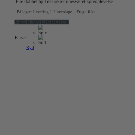
Fire dobbelthjul der sikrer ubesværet køreoplevelse
På lager: Levering 1-2 hverdage – Fragt: 0 kr.
Dette
VÆLG MULIGHEDER
vare
har
Farve
flere
varianter.
Ryd
Mulighederne
kan
vælges
på
varesiden