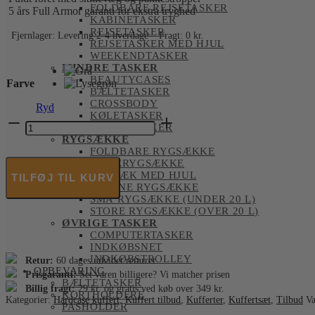
FOLDBARE REJSETASKER
5 års Full Armor garanti for ekstra tryghed
KABINETASKER
REJSETASKER
Fjernlager: Levering 2-4 hverdage – Fragt: 0 kr.
REJSETASKER MED HJUL
WEEKENDTASKER
MINDRE TASKER
BEAUTYCASES
Farve
BÆLTETASKER
CROSSBODY
Ryd
KØLETASKER
EPIC
TOILETTASKER
-
RYGSÆKKE
Crate
FOLDBARE RYGSÆKKE
Solids
REJSERYGSÆKKE
Kuffertsæt
RYGSÆK MED HJUL
TILFØJ TIL KURV
-
KABINE RYGSÆKKE
3
SMÅ RYGSÆKKE (UNDER 20 L)
stk.
STORE RYGSÆKKE (OVER 20 L)
antal
ØVRIGE TASKER
COMPUTERTASKER
INDKØBSNET
INDKØBSTROLLEY
Retur:
60 dages udvidet returret
OPBEVARING
Prisgaranti:
Set varen billigere? Vi matcher prisen
BÆLTETASKER
Billig fragt:
29 kr. og gratis ved køb over 349 kr.
KORTHOLDERE
Kategorier:
Hardcase kuffert
,
Kuffert tilbud
,
Kufferter
,
Kuffertsæt
,
Tilbud
V
PASHOLDER