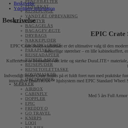
PENGEBÆLTER
Beskrivelse
PENGEKAT
Yderligere information
REJSEPUNGE
VANDTÆT OPBEVARING
Beskrivelse
REJSEUDSTYR
BAGAGELÅS
BAGAGEVÆGTE
EPIC Crate So
DRYBAGS
NAKKEPUDER
PACKING CUBES
EPIC Crate Solids kuffertsæt er det ultimative valg til den moderne
PARAPLYER
forskellige størrelser – en lille kabinekuffert
REJSEADAPTER
REJSEFLASKER
Kufferterne er fremstillet i det lette og stærke DuraLITE+ material
REJSEPUDER
REJSETOILETTASKE
SOVEMASKER
Indvendigt byder Crate Solids på et fuldt foret rum med praktiske fu
ØREPROPPER
innovative DualTRAK™ hjulsystem med EPIC Standard Wheel System si
MÆRKER
AIRBOX
CABINFLY
Med 5 års Full Armor g
DOPPLER
EPIC
FREDDY O
GO TRAVEL
KNIRPS
LOQI
PIA RIES