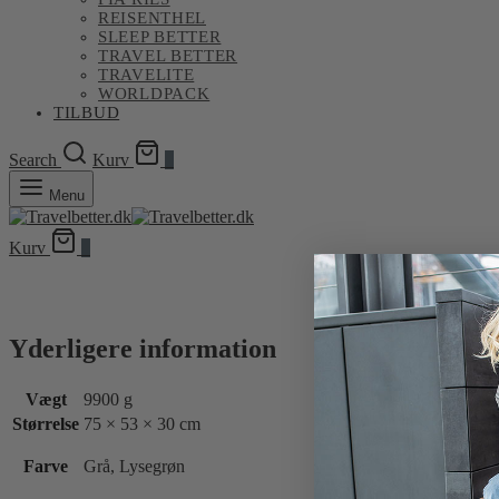
REISENTHEL
SLEEP BETTER
TRAVEL BETTER
TRAVELITE
WORLDPACK
TILBUD
Search
Kurv
0
Menu
Kurv
0
Yderligere information
Vægt
9900 g
Størrelse
75 × 53 × 30 cm
Farve
Grå, Lysegrøn