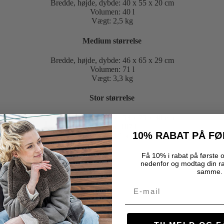
Bredde, højde, dybde: 40 x 55 x 20 cm
Volumen: 40 l
Vægt: 2,5 kg
Medium størrelse
Bredde, højde, dybde: 46 x 65 x 29 cm
Volumen: 71 l
Vægt: 3,3 kg
Stor størrelse
Bredde, højde, dybde: 53 x 75 x 30 cm
Volumen: 107 l
10% RABAT PÅ F
Vægt: 4,1 kg
Få 10% i rabat på første o
nedenfor og modtag din r
samme.
Email