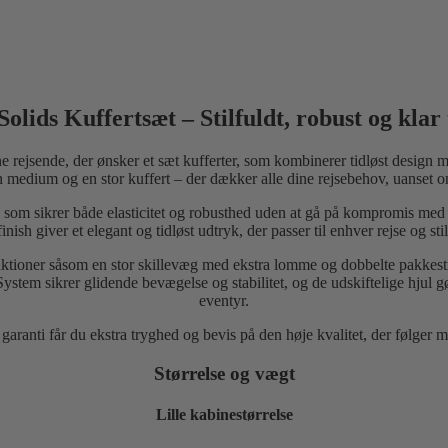
lids Kuffertsæt – Stilfuldt, robust og klar t
 rejsende, der ønsker et sæt kufferter, som kombinerer tidløst design me
, en medium og en stor kuffert – der dækker alle dine rejsebehov, uanset o
e, som sikrer både elasticitet og robusthed uden at gå på kompromis med
finish giver et elegant og tidløst udtryk, der passer til enhver rejse og stil
nktioner såsom en stor skillevæg med ekstra lomme og dobbelte pakkestro
krer glidende bevægelse og stabilitet, og de udskiftelige hjul gør det
eventyr.
aranti får du ekstra tryghed og bevis på den høje kvalitet, der følger
Størrelse og vægt
Lille kabinestørrelse