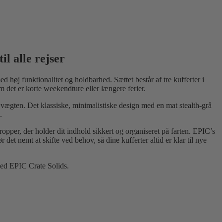
il alle rejser
d høj funktionalitet og holdbarhed. Sættet består af tre kufferter i
m det er korte weekendture eller længere ferier.
 vægten. Det klassiske, minimalistiske design med en mat stealth-grå
.
pper, der holder dit indhold sikkert og organiseret på farten. EPIC’s
 nemt at skifte ved behov, så dine kufferter altid er klar til nye
 med EPIC Crate Solids.