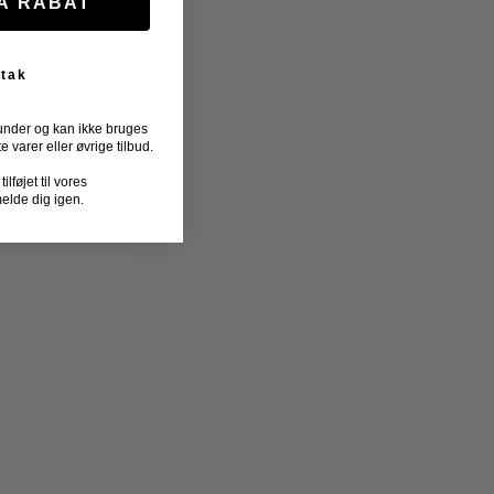
FÅ RABAT
 tak
under og kan ikke bruges
varer eller øvrige tilbud.
lføjet til vores
melde dig igen.