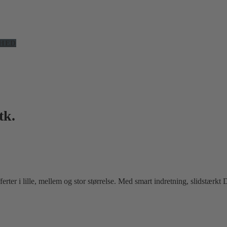
HED
tk.
kufferter i lille, mellem og stor størrelse. Med smart indretning, slid