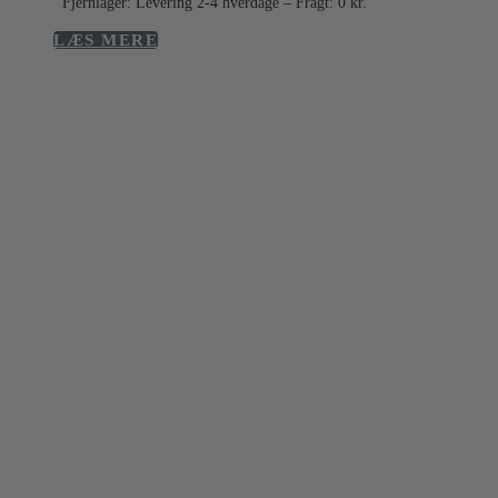
Fjernlager: Levering 2-4 hverdage – Fragt: 0 kr.
LÆS MERE