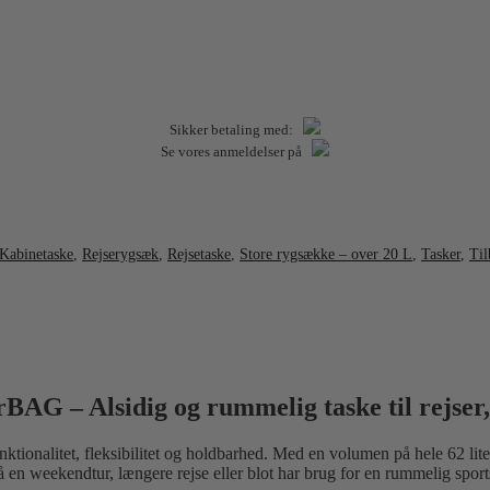
Sikker betaling med:
Se vores anmeldelser på
Kabinetaske
,
Rejserygsæk
,
Rejsetaske
,
Store rygsække – over 20 L
,
Tasker
,
Til
G – Alsidig og rummelig taske til rejser
nalitet, fleksibilitet og holdbarhed. Med en volumen på hele 62 liter 
å en weekendtur, længere rejse eller blot har brug for en rummelig sport