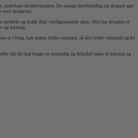
te, justerbare skulderstropper. De mange bærehåndtag og stropper gør
r over skulderen.
e ejendele og holde dine værdigenstande sikre. Den har desuden et
se og træning.
kke er i brug, kan tasken foldes sammen, så den fylder minimalt og let
ler når du skal bruge en rummelig og fleksibel taske til træning og