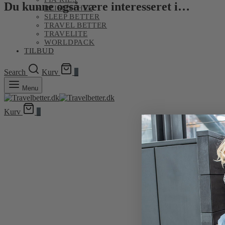
Du kunne også være interesseret i…
REISENTHEL
SLEEP BETTER
TRAVEL BETTER
TRAVELITE
WORLDPACK
TILBUD
Search
Kurv
0
Menu
Kurv
0