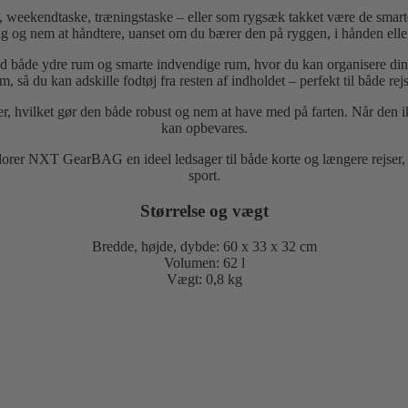
e, weekendtaske, træningstaske – eller som rygsæk takket være de smar
dig og nem at håndtere, uanset om du bærer den på ryggen, i hånden elle
med både ydre rum og smarte indvendige rum, hvor du kan organisere din
m, så du kan adskille fodtøj fra resten af indholdet – perfekt til både rej
ter, hvilket gør den både robust og nem at have med på farten. Når den i
kan opbevares.
rer NXT GearBAG en ideel ledsager til både korte og længere rejser, el
sport.
Størrelse og vægt
Bredde, højde, dybde: 60 x 33 x 32 cm
Volumen: 62 l
Vægt: 0,8 kg