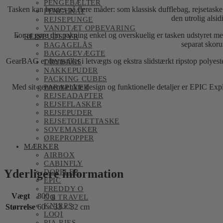
PENGEBÆLTER
Tasken kan bruges på flere måder: som klassisk dufflebag, rejsetask
PENGEKAT
den utrolig alsi
REJSEPUNGE
VANDTÆT OPBEVARING
For at gøre din pakning enkel og overskuelig er tasken udstyret 
REJSEUDSTYR
separat skoru
BAGAGELÅS
BAGAGEVÆGTE
GearBAG er fremstillet i letvægts og ekstra slidstærkt ripstop polyes
DRYBAGS
NAKKEPUDER
PACKING CUBES
Med sit gennemtænkte design og funktionelle detaljer er EPIC Explo
PARAPLYER
REJSEADAPTER
REJSEFLASKER
REJSEPUDER
REJSETOILETTASKE
SOVEMASKER
ØREPROPPER
MÆRKER
AIRBOX
CABINFLY
Yderligere information
DOPPLER
EPIC
FREDDY O
Vægt
800 g
GO TRAVEL
KNIRPS
Størrelse
60 × 33 × 32 cm
LOQI
PIA RIES