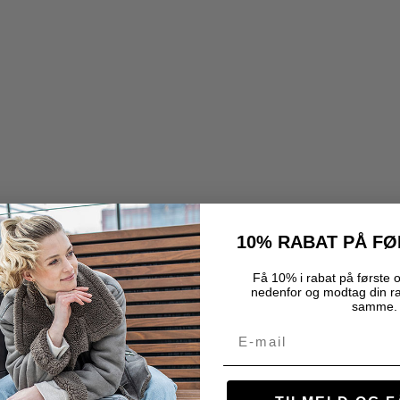
10% RABAT PÅ F
Få 10% i rabat på første o
nedenfor og modtag din r
samme.
Email