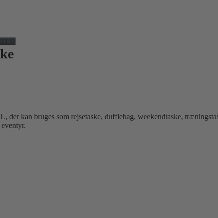
HED
ke
 der kan bruges som rejsetaske, dufflebag, weekendtaske, træningstas
 eventyr.