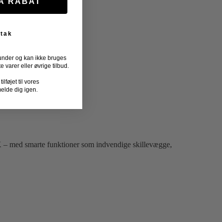
FÅ RABAT
 tak
under og kan ikke bruges
varer eller øvrige tilbud.
lføjet til vores
melde dig igen.
– med smarte funktioner som indvendige skillevægge,