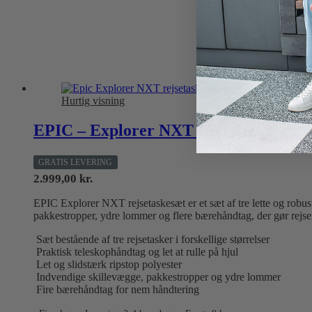
Hurtig visning
EPIC – Explorer NXT Rejsetaskesæt – 
GRATIS LEVERING
2.999,00
kr.
EPIC Explorer NXT rejsetaskesæt er et sæt af tre lette og 
pakkestropper, ydre lommer og flere bærehåndtag, der gør rejs
Sæt bestående af tre rejsetasker i forskellige størrelser
Praktisk teleskophåndtag og let at rulle på hjul
Let og slidstærk ripstop polyester
Indvendige skillevægge, pakkestropper og ydre lommer
Fire bærehåndtag for nem håndtering