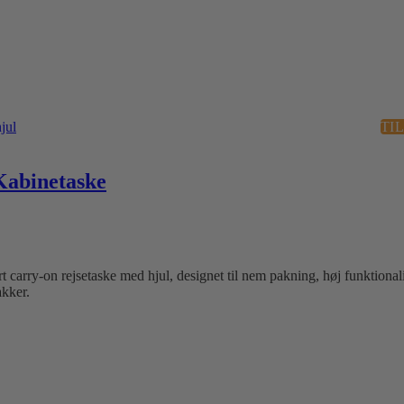
TI
abinetaske
rry-on rejsetaske med hjul, designet til nem pakning, høj funktionali
akker.