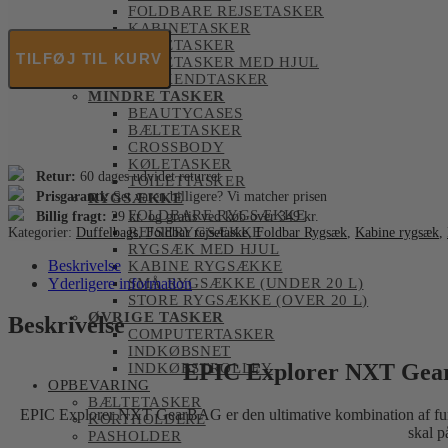
FOLDBARE REJSETASKER
Explorer
KABINETASKER
NXT
REJSETASKER
GearBAG
TILFØJ TIL KURV
REJSETASKER MED HJUL
Taske
WEEKENDTASKER
antal
MINDRE TASKER
BEAUTYCASES
BÆLTETASKER
CROSSBODY
KØLETASKER
Retur:
60 dages udvidet returret
TOILETTASKER
Prisgaranti:
Set varen billigere? Vi matcher prisen
RYGSÆKKE
FOLDBARE RYGSÆKKE
Billig fragt:
29 kr. og gratis ved køb over 349 kr.
REJSERYGSÆKKE
Kategorier:
Duffelbags
,
Foldbar rejsetaske
,
Foldbar Rygsæk
,
Kabine rygsæk
,
RYGSÆK MED HJUL
Beskrivelse
KABINE RYGSÆKKE
Yderligere information
SMÅ RYGSÆKKE (UNDER 20 L)
STORE RYGSÆKKE (OVER 20 L)
ØVRIGE TASKER
Beskrivelse
COMPUTERTASKER
INDKØBSNET
EPIC Explorer NXT GearBA
INDKØBSTROLLEY
OPBEVARING
BÆLTETASKER
EPIC Explorer NXT GearBAG er den ultimative kombination af funktio
KORTHOLDERE
skal p
PASHOLDER