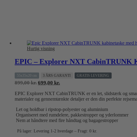
Hurtig visning
EPIC – Explorer NXT CabinTRUNK K
55x35x20 cm
3 ÅRS GARANTI
GRATIS LEVERING
Den
Den
899,00
kr.
699,00
kr.
oprindelige
aktuelle
EPIC Explorer NXT CabinTRUNK er en let, slidstærk og smart ca
pris
pris
materialer og gennemtænkte detaljer er den din perfekte rejsem
var:
er:
899,00 kr..
699,00 kr..
Let og holdbar i ripstop-polyester og aluminium
Organiseret med rumdelere, pakkestropper og yderlommer
Nem at håndtere med fire håndtag og bagagestropper
På lager: Levering 1-2 hverdage – Fragt: 0 kr.