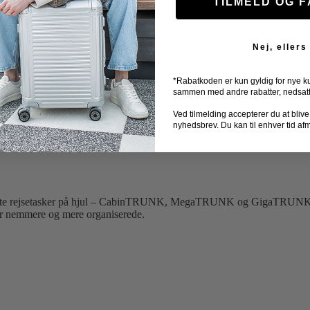
TILMELD OG 
Nej, ellers
*Rabatkoden er kun gyldig for nye k
sammen med andre rabatter, nedsatte 
Ved tilmelding accepterer du at blive ti
nyhedsbrev. Du kan til enhver tid af
3 stk
robuste rejsetasker på hjul – CabinTRUNK, MegaTRUNK og GigaTRUNK 
er nemmere og mere organiserede.