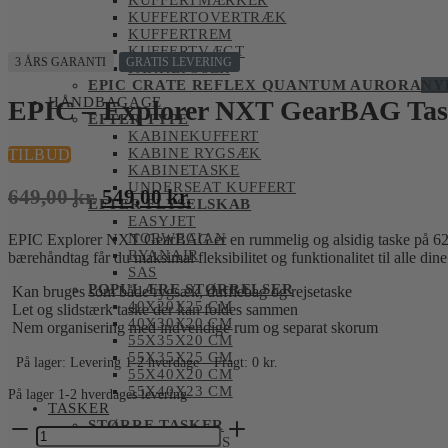
KUFFERTMÆRKER
KUFFERTOVERTRÆK
KUFFERTREM
KUFFERTVÆGT
3 ÅRS GARANTI
GRATIS LEVERING
PAKKEPOSER
EPIC CRATE REFLEX QUANTUM AURORA
NY
HÅNDBAGAGE
EPIC – Explorer NXT GearBAG Tas
EFTER TYPE
KABINEKUFFERT
KABINE RYGSÆK
TILBUD
KABINETASKE
UNDERSEAT KUFFERT
Den
Den
649,00
kr.
549,00
kr.
EFTER FLYSELSKAB
oprindelige
aktuelle
EASYJET
NORWEGIAN
EPIC Explorer NXT GearBAG er en rummelig og alsidig taske på 62L,
pris
pris
RYANAIR
bærehåndtag får du maksimal fleksibilitet og funktionalitet til alle dine
var:
er:
SAS
POPULÆRE STØRRELSER
Kan bruges som både rygsæk, dufflebag og rejsetaske
649,00 kr..
549,00 kr..
40X20X25 CM
Let og slidstærk taske der kan foldes sammen
40X30X20 CM
Nem organisering med indvendige rum og separat skorum
55X35X20 CM
55X35X25 CM
På lager: Levering 1-2 hverdage – Fragt: 0 kr.
55X40X20 CM
55X40X23 CM
På lager 1-2 hverdages levering
TASKER
EPIC
STØRRE TASKER
-
DUFFELBAGS