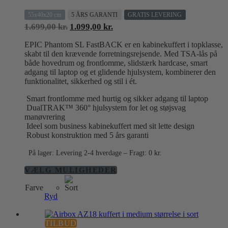
55x40x20 cm
5 ÅRS GARANTI
GRATIS LEVERING
Den
Den
1.699,00
kr.
1.099,00
kr.
oprindelige
aktuelle
EPIC Phantom SL FastBACK er en kabinekuffert i topklasse,
pris
pris
skabt til den krævende forretningsrejsende. Med TSA-lås på
var:
er:
både hovedrum og frontlomme, slidstærk hardcase, smart
1.699,00 kr..
1.099,00 kr..
adgang til laptop og et glidende hjulsystem, kombinerer den
funktionalitet, sikkerhed og stil i ét.
Smart frontlomme med hurtig og sikker adgang til laptop
DualTRAK™ 360° hjulsystem for let og støjsvag
manøvrering
Ideel som business kabinekuffert med sit lette design
Robust konstruktion med 5 års garanti
På lager: Levering 2-4 hverdage – Fragt: 0 kr.
Dette
VÆLG MULIGHEDER
vare
Farve
har
Ryd
flere
varianter.
Mulighederne
TILBUD
kan