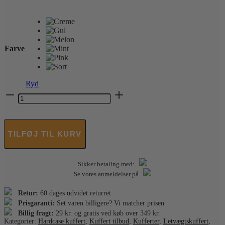
Farve
Ryd
EPIC
-
Phantom
SL
Kuffert
TILFØJ TIL KURV
-
Medium
66
Sikker betaling med:
cm
antal
Se vores anmeldelser på
Retur:
60 dages udvidet returret
Prisgaranti:
Set varen billigere? Vi matcher prisen
Billig fragt:
29 kr. og gratis ved køb over 349 kr.
Kategorier:
Hardcase kuffert
,
Kuffert tilbud
,
Kufferter
,
Letvægtskuffert
,