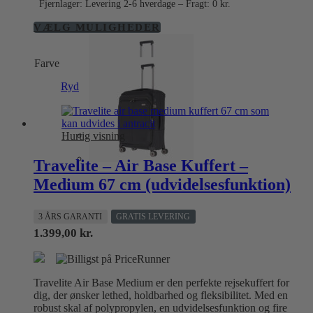
Fjernlager: Levering 2-6 hverdage – Fragt: 0 kr.
Dette
VÆLG MULIGHEDER
vare
har
Farve
flere
varianter.
Ryd
Mulighederne
kan
vælges
på
Hurtig visning
varesiden
Travelite – Air Base Kuffert –
Medium 67 cm (udvidelsesfunktion)
3 ÅRS GARANTI
GRATIS LEVERING
1.399,00
kr.
Travelite Air Base Medium er den perfekte rejsekuffert for
dig, der ønsker lethed, holdbarhed og fleksibilitet. Med en
robust skal af polypropylen, en udvidelsesfunktion og fire