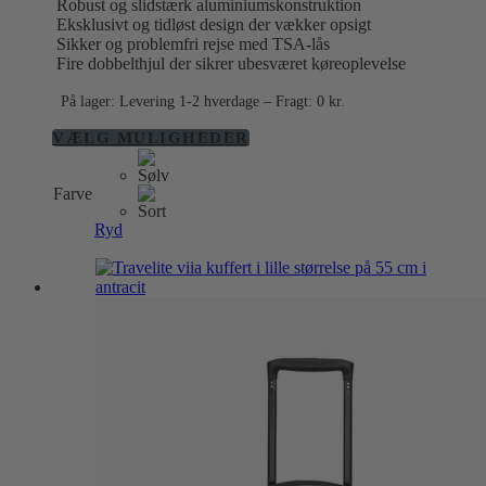
Robust og slidstærk aluminiumskonstruktion
Eksklusivt og tidløst design der vækker opsigt
Sikker og problemfri rejse med TSA-lås
Fire dobbelthjul der sikrer ubesværet køreoplevelse
På lager: Levering 1-2 hverdage – Fragt: 0 kr.
Dette
VÆLG MULIGHEDER
vare
har
Farve
flere
varianter.
Ryd
Mulighederne
kan
vælges
på
varesiden