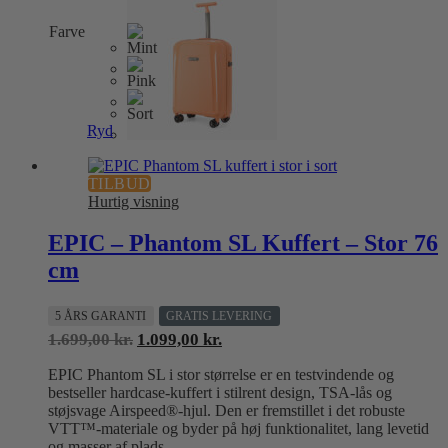
Mulighederne
kan
Farve
vælges
på
varesiden
Ryd
TILBUD
Hurtig visning
EPIC – Phantom SL Kuffert – Stor 76
cm
5 ÅRS GARANTI
GRATIS LEVERING
Den
Den
1.699,00
kr.
1.099,00
kr.
oprindelige
aktuelle
EPIC Phantom SL i stor størrelse er en testvindende og
pris
pris
bestseller hardcase-kuffert i stilrent design, TSA-lås og
var:
er:
støjsvage Airspeed®-hjul. Den er fremstillet i det robuste
1.699,00 kr..
1.099,00 kr..
VTT™-materiale og byder på høj funktionalitet, lang levetid
og masser af plads.