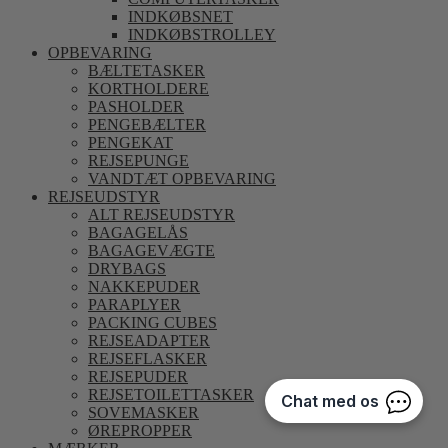
INDKØBSNET
INDKØBSTROLLEY
OPBEVARING
BÆLTETASKER
KORTHOLDERE
PASHOLDER
PENGEBÆLTER
PENGEKAT
REJSEPUNGE
VANDTÆT OPBEVARING
REJSEUDSTYR
ALT REJSEUDSTYR
BAGAGELÅS
BAGAGEVÆGTE
DRYBAGS
NAKKEPUDER
PARAPLYER
PACKING CUBES
REJSEADAPTER
REJSEFLASKER
REJSEPUDER
REJSETOILETTASKER
SOVEMASKER
ØREPROPPER