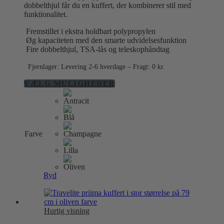
dobbelthjul får du en kuffert, der kombinerer stil med
funktionalitet.
Fremstillet i ekstra holdbart polypropylen
Øg kapaciteten med den smarte udvidelsesfunktion
Fire dobbelthjul, TSA-lås og teleskophåndtag
Fjernlager: Levering 2-6 hverdage – Fragt: 0 kr.
Dette
VÆLG MULIGHEDER
vare
har
flere
varianter.
Mulighederne
Farve
kan
vælges
på
varesiden
Ryd
Hurtig visning