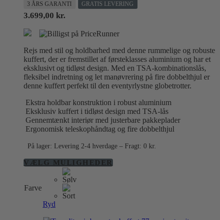
3 ÅRS GARANTI
GRATIS LEVERING
3.699,00
kr.
Rejs med stil og holdbarhed med denne rummelige og robuste
kuffert, der er fremstillet af førsteklasses aluminium og har et
eksklusivt og tidløst design. Med en TSA-kombinationslås,
fleksibel indretning og let manøvrering på fire dobbelthjul er
denne kuffert perfekt til den eventyrlystne globetrotter.
Ekstra holdbar konstruktion i robust aluminium
Eksklusiv kuffert i tidløst design med TSA-lås
Gennemtænkt interiør med justerbare pakkeplader
Ergonomisk teleskophåndtag og fire dobbelthjul
På lager: Levering 2-4 hverdage – Fragt: 0 kr.
Dette
VÆLG MULIGHEDER
vare
har
Farve
flere
varianter.
Ryd
Mulighederne
kan