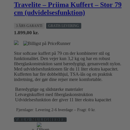
Travelite – Priima Kuffert – Stor 79
cm (udvidelsesfunktion)
3 ÅRS GARANTI
GRATIS LEVERING
1.899,00
kr.
Stor softcase kuffert på 79 cm der kombinerer stil og
funktionalitet. Den vejer kun 3,2 kg og har en robust
fiberglaskonstruktion samt bæredygtigt, genanvendt nylon.
Med udvidelsesfunktionen får du 11 liter ekstra kapacitet.
Kufferten har fire dobbelthjul, TSA-lås og en praktisk
indretning, der gør dine rejser mere komfortable.
Bæredygtige og slidstærke materialer
Letvægtskuffert med fiberglaskonstruktion
Udvidelsesfunktion der giver 11 liter ekstra kapacitet
Fjernlager: Levering 2-6 hverdage – Fragt: 0 kr.
Dette
VÆLG MULIGHEDER
vare
har