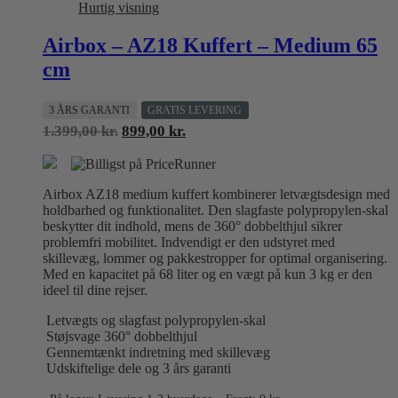
Hurtig visning
vælges
på
Airbox – AZ18 Kuffert – Medium 65
varesiden
cm
3 ÅRS GARANTI
GRATIS LEVERING
Den
Den
1.399,00
kr.
899,00
kr.
oprindelige
aktuelle
pris
pris
var:
er:
Airbox AZ18 medium kuffert kombinerer letvægtsdesign med
1.399,00 kr..
899,00 kr..
holdbarhed og funktionalitet. Den slagfaste polypropylen-skal
beskytter dit indhold, mens de 360° dobbelthjul sikrer
problemfri mobilitet. Indvendigt er den udstyret med
skillevæg, lommer og pakkestropper for optimal organisering.
Med en kapacitet på 68 liter og en vægt på kun 3 kg er den
ideel til dine rejser.
Letvægts og slagfast polypropylen-skal
Støjsvage 360° dobbelthjul
Gennemtænkt indretning med skillevæg
Udskiftelige dele og 3 års garanti