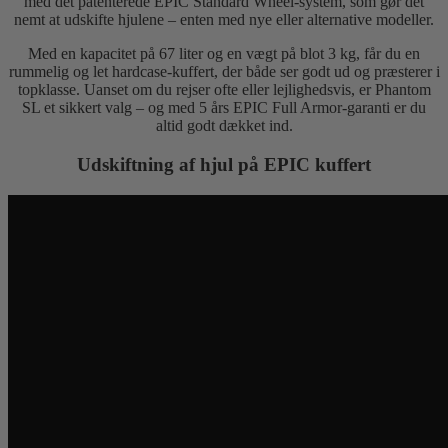
med det patenterede EPIC Standard Wheel-system, som gør det
nemt at udskifte hjulene – enten med nye eller alternative modeller.
Med en kapacitet på 67 liter og en vægt på blot 3 kg, får du en
rummelig og let hardcase-kuffert, der både ser godt ud og præsterer i
topklasse. Uanset om du rejser ofte eller lejlighedsvis, er Phantom
SL et sikkert valg – og med 5 års EPIC Full Armor-garanti er du
altid godt dækket ind.
Udskiftning af hjul på EPIC kuffert