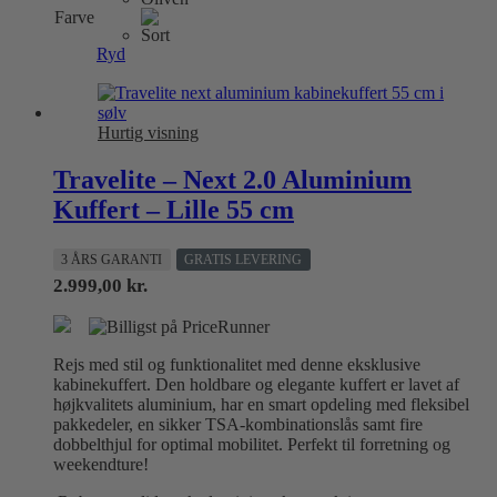
Farve
flere
varianter.
Ryd
Mulighederne
kan
vælges
på
Hurtig visning
varesiden
Travelite – Next 2.0 Aluminium
Kuffert – Lille 55 cm
3 ÅRS GARANTI
GRATIS LEVERING
2.999,00
kr.
Rejs med stil og funktionalitet med denne eksklusive
kabinekuffert. Den holdbare og elegante kuffert er lavet af
højkvalitets aluminium, har en smart opdeling med fleksibel
pakkedeler, en sikker TSA-kombinationslås samt fire
dobbelthjul for optimal mobilitet. Perfekt til forretning og
weekendture!