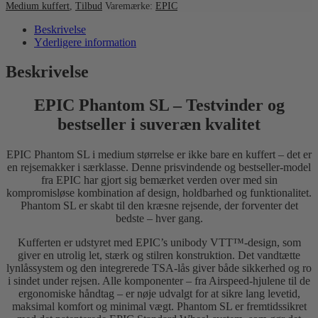
Medium kuffert
,
Tilbud
Varemærke:
EPIC
Beskrivelse
Yderligere information
Beskrivelse
EPIC Phantom SL – Testvinder og
bestseller i suveræn kvalitet
EPIC Phantom SL i medium størrelse er ikke bare en kuffert – det er
en rejsemakker i særklasse. Denne prisvindende og bestseller-model
fra EPIC har gjort sig bemærket verden over med sin
kompromisløse kombination af design, holdbarhed og funktionalitet.
Phantom SL er skabt til den kræsne rejsende, der forventer det
bedste – hver gang.
Kufferten er udstyret med EPIC’s unibody VTT™-design, som
giver en utrolig let, stærk og stilren konstruktion. Det vandtætte
lynlåssystem og den integrerede TSA-lås giver både sikkerhed og ro
i sindet under rejsen. Alle komponenter – fra Airspeed-hjulene til de
ergonomiske håndtag – er nøje udvalgt for at sikre lang levetid,
maksimal komfort og minimal vægt. Phantom SL er fremtidssikret