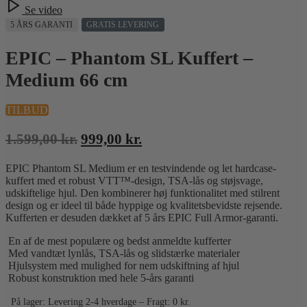
Se video
5 ÅRS GARANTI
GRATIS LEVERING
EPIC – Phantom SL Kuffert –
Medium 66 cm
TILBUD
Den
Den
1.599,00
kr.
999,00
kr.
oprindelige
aktuelle
EPIC Phantom SL Medium er en testvindende og let hardcase-
pris
pris
kuffert med et robust VTT™-design, TSA-lås og støjsvage,
var:
er:
udskiftelige hjul. Den kombinerer høj funktionalitet med stilrent
1.599,00 kr..
999,00 kr..
design og er ideel til både hyppige og kvalitetsbevidste rejsende.
Kufferten er desuden dækket af 5 års EPIC Full Armor-garanti.
En af de mest populære og bedst anmeldte kufferter
Med vandtæt lynlås, TSA-lås og slidstærke materialer
Hjulsystem med mulighed for nem udskiftning af hjul
Robust konstruktion med hele 5-års garanti
På lager: Levering 2-4 hverdage – Fragt: 0 kr.