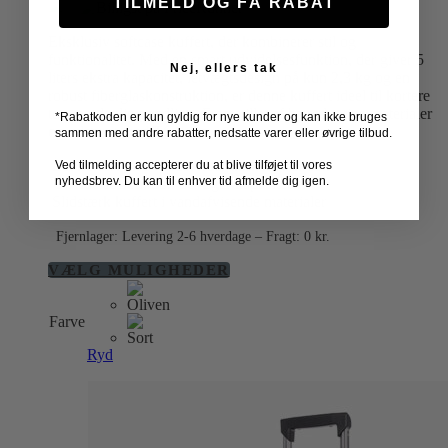
TILMELD OG FÅ RABAT
Eksklusiv softcase kuffert, der kombinerer stil og
funktionalitet. Med en smart udvidelsesfunktion, der giver 5
Nej, ellers tak
liters ekstra kapacitet, letvægtsdesign på kun 2,3 kg og en
robust fiberglaskonstruktion, er denne kuffert ideel til kortere
ture og daglig pendling. Fremstillet af bæredygtige materialer
*Rabatkoden er kun gyldig for nye kunder og kan ikke bruges
og udstyret med TSA-lås.
sammen med andre rabatter, nedsatte varer eller øvrige tilbud.
Let kuffert med robust fiberglaskonstruktion
Ved tilmelding accepterer du at blive tilføjet til vores
nyhedsbrev. Du kan til enhver tid afmelde dig igen.
Udvidelsesfunktion der øger kapaciteten
Slidstærk kuffert i vandafvisende materialer
Fjernlager: Levering 2-6 hverdage – Fragt: 0 kr.
Dette
VÆLG MULIGHEDER
vare
har
Farve
flere
varianter.
Ryd
Mulighederne
kan
vælges
på
varesiden