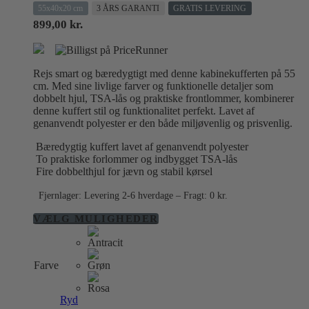
55x40x20 cm
3 ÅRS GARANTI
GRATIS LEVERING
899,00
kr.
Rejs smart og bæredygtigt med denne kabinekufferten på 55
cm. Med sine livlige farver og funktionelle detaljer som
dobbelt hjul, TSA-lås og praktiske frontlommer, kombinerer
denne kuffert stil og funktionalitet perfekt. Lavet af
genanvendt polyester er den både miljøvenlig og prisvenlig.
Bæredygtig kuffert lavet af genanvendt polyester
To praktiske forlommer og indbygget TSA-lås
Fire dobbelthjul for jævn og stabil kørsel
Fjernlager: Levering 2-6 hverdage – Fragt: 0 kr.
Dette
VÆLG MULIGHEDER
vare
har
flere
Farve
varianter.
Mulighederne
kan
Ryd
vælges