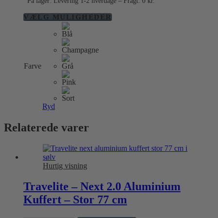
På lager: Levering 1-2 hverdage – Fragt: 0 kr.
Dette
VÆLG MULIGHEDER
vare
har
flere
varianter.
Mulighederne
Farve
kan
vælges
på
varesiden
Ryd
Relaterede varer
Hurtig visning
Travelite – Next 2.0 Aluminium
Kuffert – Stor 77 cm