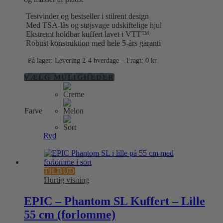
Testvinder og bestseller i stilrent design
Med TSA-lås og støjsvage udskiftelige hjul
Ekstremt holdbar kuffert lavet i VTT™
Robust konstruktion med hele 5-års garanti
På lager: Levering 2-4 hverdage – Fragt: 0 kr.
Dette
VÆLG MULIGHEDER
vare
har
flere
Farve
varianter.
Mulighederne
kan
Ryd
vælges
på
varesiden
TILBUD
Hurtig visning
EPIC – Phantom SL Kuffert – Lille
55 cm (forlomme)