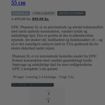
55 cm
55x40x20 cm
5 ÅRS GARANTI
GRATIS LEVERING
Den
Den
1.499,00
kr.
899,00
kr.
oprindelige
aktuelle
EPIC Phantom SL er en prisvindende og ultralet kabinekuffert
pris
pris
med stærk unibody-konstruktion, vandtæt lynlås og
var:
er:
udskiftelige hjul. Den er perfekt til den kvalitetsbevidste
1.499,00 kr..
899,00 kr..
rejsende, der ønsker stil, holdbarhed og funktionalitet i ét – og
så er den naturligvis udstyret med en TSA-godkendt lås for
ekstra sikkerhed under rejsen.
Phantom SL er en testvindende bestseller-model fra EPIC
Robust konstruktion med vandtæt gummibelagt lynlås
Støjsvage og udskiftelige hjul for nem vedligeholdelse
EPIC’s komplette 5-års garanti
På lager: Levering 2-4 hverdage – Fragt: 0 kr.
Dette
VÆLG MULIGHEDER
vare
har
flere
varianter.