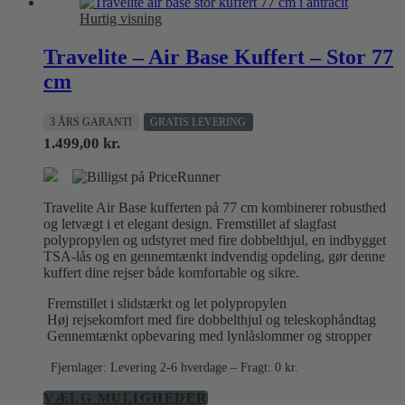
vælges
Hurtig visning
på
varesiden
Travelite – Air Base Kuffert – Stor 77
cm
3 ÅRS GARANTI
GRATIS LEVERING
1.499,00
kr.
Travelite Air Base kufferten på 77 cm kombinerer robusthed
og letvægt i et elegant design. Fremstillet af slagfast
polypropylen og udstyret med fire dobbelthjul, en indbygget
TSA-lås og en gennemtænkt indvendig opdeling, gør denne
kuffert dine rejser både komfortable og sikre.
Fremstillet i slidstærkt og let polypropylen
Høj rejsekomfort med fire dobbelthjul og teleskophåndtag
Gennemtænkt opbevaring med lynlåslommer og stropper
Fjernlager: Levering 2-6 hverdage – Fragt: 0 kr.
Dette
VÆLG MULIGHEDER