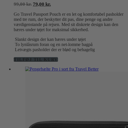
Den
Den
99,00
kr.
79,00
kr.
oprindelige
aktuelle
Go Travel Passport Pouch er en let og komfortabel pasholder
pris
pris
med tre rum, der beskytter dit pas, dine penge og andre
var:
er:
værdigenstande på rejsen. Med sit diskrete design kan den
99,00 kr..
79,00 kr..
bæres under tøjet for maksimal sikkerhed.
Slankt design der kan bæres under tøjet
To lynlåsrum foran og en net-lomme bagpå
Letvægts pasholder der er blød og behagelig
TILFØJ TIL KURV