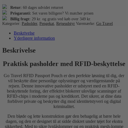
Retur:
60 dages udvidet returret
Prisgaranti:
Set varen billigere? Vi matcher prisen
Billig fragt:
29 kr. og gratis ved køb over 349 kr.
Kategorier:
Pasholder
,
Pengekat
,
Rejseudstyr
Varemærke:
Go Travel
Beskrivelse
Yderligere information
Beskrivelse
Praktisk pasholder med RFID-beskyttelse
Go Travel RFID Passport Pouch er den perfekte løsning til dig, der
vil beskytte dine personlige oplysninger og værdigenstande på
rejsen. Denne innovative pasholder er udstyret med en RFID-
beskyttende foring, der effektivt blokerer ulovlige scanninger af
RFID-chips i moderne pas og kreditkort. Det sikrer, at dine data
forbliver private og beskytter dig mod identitetstyveri og digital
kriminalitet.
Den bløde og lette konstruktion gør den behagelig at bære hele
dagen, og den er designet til at sidde diskret under tøjet for ekstra
sikkerhed. Med to sikre lynlåslommer og en praktisk mesh-lomme