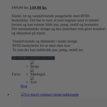
Den
Den
189,00
kr.
149,00
kr.
oprindelige
aktuelle
Slankt, let og vandafvisende pengebælte med RFID-
pris
pris
beskyttelse. Det har to rum: et stort bagrum samt et mindre
var:
er:
forrum og kan rumme både pas, pung, mobil og kontanter.
189,00 kr..
149,00 kr..
Det minimalistiske design og den justerbare rem giver komfort
og sikkerhed på rejsen.
Vandafvisende og slidstærkt i slankt design
RFID-beskyttelse for at sikre dine kort
To rum der kan indeholde pas, pung, mobil mv.
Dette
VÆLG MULIGHEDER
vare
har
flere
Farve
varianter.
Mulighederne
kan
Ryd
vælges
på
varesiden