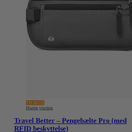
TILBUD
Hurtig visning
Travel Better – Pengebælte Pro (med
RFID beskyttelse)