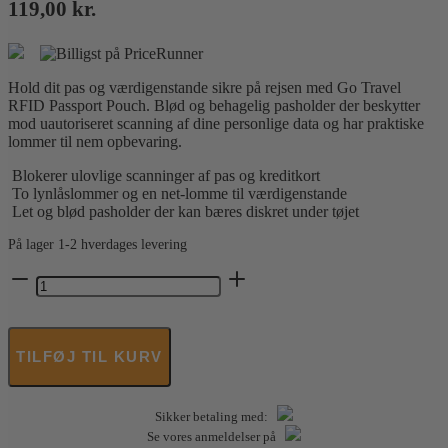
119,00
kr.
Hold dit pas og værdigenstande sikre på rejsen med Go Travel
RFID Passport Pouch. Blød og behagelig pasholder der beskytter
mod uautoriseret scanning af dine personlige data og har praktiske
lommer til nem opbevaring.
Blokerer ulovlige scanninger af pas og kreditkort
To lynlåslommer og en net-lomme til værdigenstande
Let og blød pasholder der kan bæres diskret under tøjet
På lager 1-2 hverdages levering
Go
Travel
-
Passport
Pouch
TILFØJ TIL KURV
RFID
Pasholder
-
Sikker betaling med:
Sort
antal
Se vores anmeldelser på