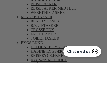
REJSETASKER
REJSETASKER MED HJUL
WEEKENDTASKER
MINDRE TASKER
BEAUTYCASES
BÆLTETASKER
CROSSBODY
KØLETASKER
TOILETTASKER
RYGSÆKKE
FOLDBARE RYGSÆKKE
KABINE RYGSÆKKE
REJSERYGSÆKKE
RYGSÆK MED HJUL
SMÅ RYGSÆKKE (UNDER 20 L)
STORE RYGSÆKKE (OVER 20 L)
ØVRIGE TASKER
COMPUTERTASKER
INDKØBSNET
INDKØBSTROLLEY
OPBEVARING
BÆLTETASKER
KORTHOLDERE
PASHOLDER