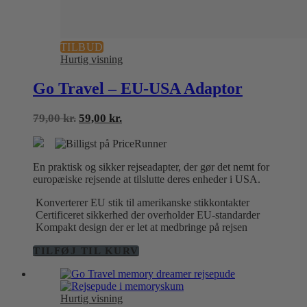
TILBUD
Hurtig visning
Go Travel – EU-USA Adaptor
Den
Den
79,00
kr.
59,00
kr.
oprindelige
aktuelle
pris
pris
var:
er:
En praktisk og sikker rejseadapter, der gør det nemt for
79,00 kr..
59,00 kr..
europæiske rejsende at tilslutte deres enheder i USA.
Konverterer EU stik til amerikanske stikkontakter
Certificeret sikkerhed der overholder EU-standarder
Kompakt design der er let at medbringe på rejsen
TILFØJ TIL KURV
Hurtig visning