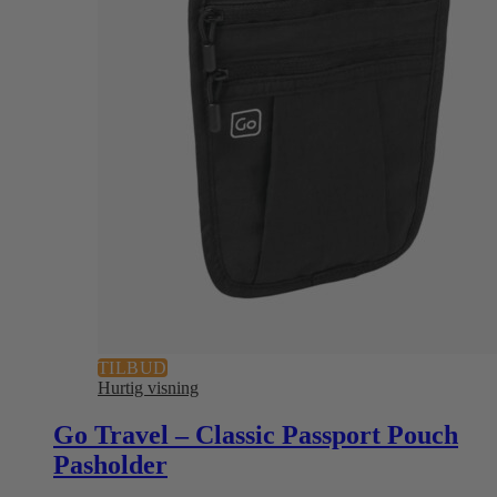
TILBUD
Hurtig visning
Go Travel – Classic Passport Pouch
Pasholder