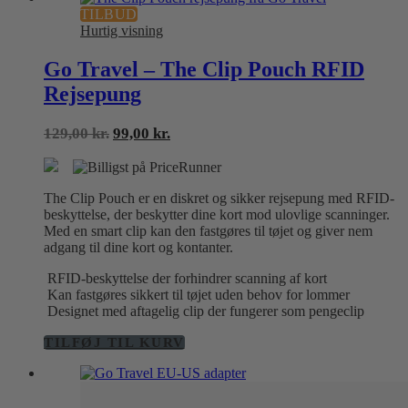
TILBUD
flere
Hurtig visning
varianter.
Mulighederne
kan
Go Travel – The Clip Pouch RFID
vælges
Rejsepung
på
varesiden
Den
Den
129,00
kr.
99,00
kr.
oprindelige
aktuelle
pris
pris
var:
er:
The Clip Pouch er en diskret og sikker rejsepung med RFID-
129,00 kr..
99,00 kr..
beskyttelse, der beskytter dine kort mod ulovlige scanninger.
Med en smart clip kan den fastgøres til tøjet og giver nem
adgang til dine kort og kontanter.
RFID-beskyttelse der forhindrer scanning af kort
Kan fastgøres sikkert til tøjet uden behov for lommer
Designet med aftagelig clip der fungerer som pengeclip
TILFØJ TIL KURV