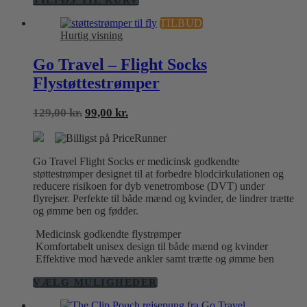
TILFØJ TIL KURV
TILBUD
Hurtig visning
Go Travel – Flight Socks
Flystøttestrømper
Den
Den
129,00
kr.
99,00
kr.
oprindelige
aktuelle
pris
pris
var:
er:
Go Travel Flight Socks er medicinsk godkendte
129,00 kr..
99,00 kr..
støttestrømper designet til at forbedre blodcirkulationen og
reducere risikoen for dyb venetrombose (DVT) under
flyrejser. Perfekte til både mænd og kvinder, de lindrer trætte
og ømme ben og fødder.
Medicinsk godkendte flystrømper
Komfortabelt unisex design til både mænd og kvinder
Effektive mod hævede ankler samt trætte og ømme ben
Dette
VÆLG MULIGHEDER
vare
har