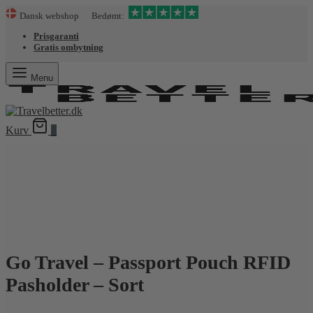
Dansk webshop Bedømt:
Prisgaranti
Gratis ombytning
Menu
Kurv
0
Go Travel – Passport Pouch RFID
Pasholder – Sort