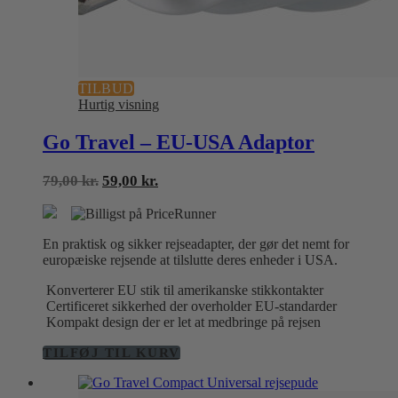
TILBUD
Hurtig visning
Go Travel – EU-USA Adaptor
Den
Den
79,00
kr.
59,00
kr.
oprindelige
aktuelle
pris
pris
var:
er:
En praktisk og sikker rejseadapter, der gør det nemt for
79,00 kr..
59,00 kr..
europæiske rejsende at tilslutte deres enheder i USA.
Konverterer EU stik til amerikanske stikkontakter
Certificeret sikkerhed der overholder EU-standarder
Kompakt design der er let at medbringe på rejsen
TILFØJ TIL KURV