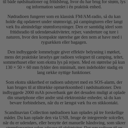
til både nødsituationer og fritidsbrug, hvor du har brug for strøm, lys
og information samlet i én praktisk enhed.
Nødradioen fungerer som en klassisk FM/AM-radio, så du kan
holde dig opdateret under strømsvigt, på campingturen eller langt
væk fra almindelige strømforsyninger. Den er samtidig ideel som
fritidsradio til udendørsaktiviteter, rejser, vandreture og ture i
naturen, hvor den kompakte størrelse gør den nem at have med i
rygsækken eller bagagen.
Den indbyggede lommelygte giver effektiv belysning i mørket,
mens det praktiske læselys gør radioen velegnet til camping, teltet,
sommerhuset eller som ekstra lys på rejsen. Med en størrelse på kun
130 × 50 × 60 mm fylder den minimalt, men indeholder stadig en
lang række nyttige funktioner.
Som ekstra sikkerhed er radioen udstyret med en SOS-alarm, der
kan bruges til at tiltrække opmærksomhed i nødsituationer. Den
indbyggede 2000 mAh powerbank gør det desuden muligt at oplade
din smartphone eller andre små elektroniske enheder, så du kan
bevare forbindelsen, når du er længst væk fra en stikkontakt.
Scandinavian Collection nødradioen kan oplades på tre forskellige
måder. Du kan oplade den via USB, bruge de integrerede solceller,
når du er udendørs, eller benytte det manuelle håndsving, som sikrer
strømforsyning uden adgang til elektricitet. Det gør radioen til en