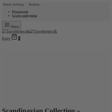
Dansk webshop Bedømt:
Prisgaranti
Gratis ombytning
Menu
Kurv
0
Scandinavian Collection –