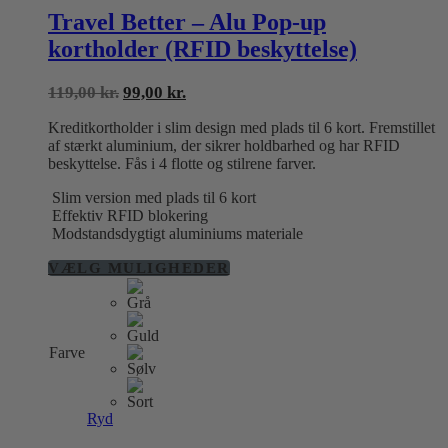
Travel Better – Alu Pop-up
kortholder (RFID beskyttelse)
Den
Den
119,00
kr.
99,00
kr.
oprindelige
aktuelle
Kreditkortholder i slim design med plads til 6 kort. Fremstillet
pris
pris
af stærkt aluminium, der sikrer holdbarhed og har RFID
var:
er:
beskyttelse. Fås i 4 flotte og stilrene farver.
119,00 kr..
99,00 kr..
Slim version med plads til 6 kort
Effektiv RFID blokering
Modstandsdygtigt aluminiums materiale
Dette
VÆLG MULIGHEDER
vare
har
flere
varianter.
Farve
Mulighederne
kan
vælges
på
Ryd
varesiden