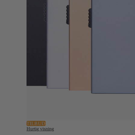
TILBUD
Hurtig visning