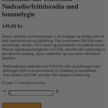
Nødradio/fritidsradio med
lommelygte
149,00
kr.
Denne nødradio med lommelygte er en kompakt og alsidig radio til
både nødsituationer og fritidsbrug. Den kombinerer FM/AM-radio,
lommelygte, læselys, SOS-alarm og powerbank i én praktisk enhed.
Med tre opladningsmuligheder via USB, solceller eller håndsving er
den ideel til camping, rejser, vandreture og som ekstra sikkerhed i
hjemmet.
Multifunktionel nødradio med FM/AM-radio og indbygget lygte
Indbygget 2000 mAh powerbank til opladning af smartphone
Kan oplades via USB, solceller eller integreret håndsving
På lager 1-2 hverdages levering
Scandinavian
Collection
-
Nødradio/fritidsradio
med