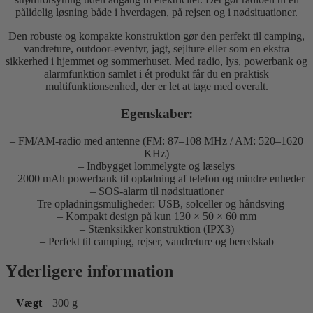
pålidelig løsning både i hverdagen, på rejsen og i nødsituationer.
Den robuste og kompakte konstruktion gør den perfekt til camping,
vandreture, outdoor-eventyr, jagt, sejlture eller som en ekstra
sikkerhed i hjemmet og sommerhuset. Med radio, lys, powerbank og
alarmfunktion samlet i ét produkt får du en praktisk
multifunktionsenhed, der er let at tage med overalt.
Egenskaber:
– FM/AM-radio med antenne (FM: 87–108 MHz / AM: 520–1620
KHz)
– Indbygget lommelygte og læselys
– 2000 mAh powerbank til opladning af telefon og mindre enheder
– SOS-alarm til nødsituationer
– Tre opladningsmuligheder: USB, solceller og håndsving
– Kompakt design på kun 130 × 50 × 60 mm
– Stænksikker konstruktion (IPX3)
– Perfekt til camping, rejser, vandreture og beredskab
Yderligere information
Vægt
300 g