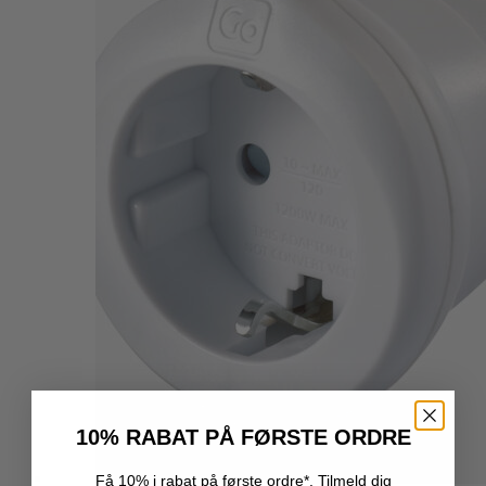
10% RABAT PÅ FØRSTE ORDRE
Få 10% i rabat på første ordre*. Tilmeld dig