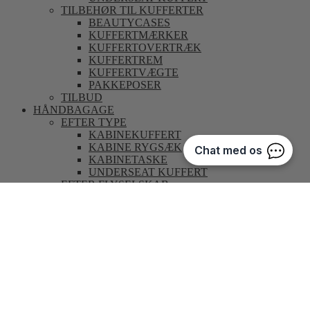
TILBEHØR TIL KUFFERTER
BEAUTYCASES
KUFFERTMÆRKER
KUFFERTOVERTRÆK
KUFFERTREM
KUFFERTVÆGTE
PAKKEPOSER
TILBUD
HÅNDBAGAGE
EFTER TYPE
KABINEKUFFERT
KABINE RYGSÆK
KABINETASKE
UNDERSEAT KUFFERT
EFTER FLYSELSKAB
EASYJET
NORWEGIAN
RYANAIR
SAS
POPULÆRE STØRRELSER
40X20X25 CM
40X30X20 CM
55X35X20 CM
55X35X25 CM
55X40X20 CM