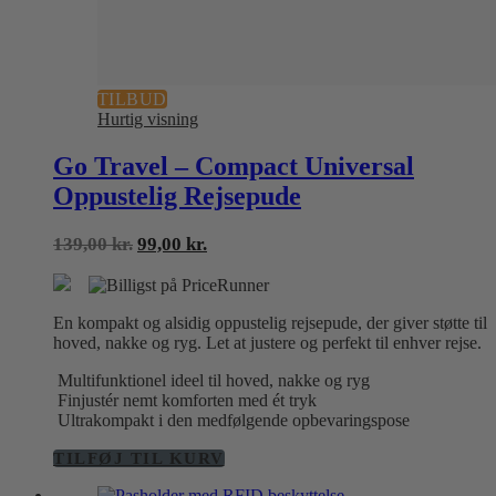
TILBUD
Hurtig visning
Go Travel – Compact Universal
Oppustelig Rejsepude
Den
Den
139,00
kr.
99,00
kr.
oprindelige
aktuelle
pris
pris
var:
er:
En kompakt og alsidig oppustelig rejsepude, der giver støtte til
139,00 kr..
99,00 kr..
hoved, nakke og ryg. Let at justere og perfekt til enhver rejse.
Multifunktionel ideel til hoved, nakke og ryg
Finjustér nemt komforten med ét tryk
Ultrakompakt i den medfølgende opbevaringspose
TILFØJ TIL KURV