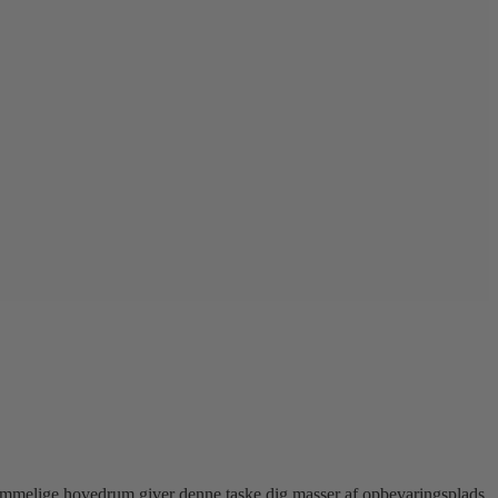
og rummelige hovedrum giver denne taske dig masser af opbevaringsplads