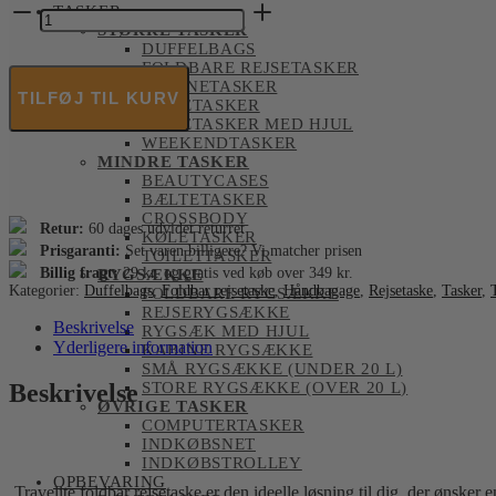
Travelite
TASKER
-
STØRRE TASKER
Foldbar
DUFFELBAGS
Rejsetaske
FOLDBARE REJSETASKER
-
KABINETASKER
TILFØJ TIL KURV
REJSETASKER
28
REJSETASKER MED HJUL
L
WEEKENDTASKER
antal
MINDRE TASKER
BEAUTYCASES
BÆLTETASKER
CROSSBODY
Retur:
60 dages udvidet returret
KØLETASKER
Prisgaranti:
Set varen billigere? Vi matcher prisen
TOILETTASKER
Billig fragt:
29 kr. og gratis ved køb over 349 kr.
RYGSÆKKE
Kategorier:
Duffelbags
,
Foldbar rejsetaske
,
Håndbagage
,
Rejsetaske
,
Tasker
,
FOLDBARE RYGSÆKKE
REJSERYGSÆKKE
Beskrivelse
RYGSÆK MED HJUL
Yderligere information
KABINE RYGSÆKKE
SMÅ RYGSÆKKE (UNDER 20 L)
STORE RYGSÆKKE (OVER 20 L)
Beskrivelse
ØVRIGE TASKER
COMPUTERTASKER
INDKØBSNET
INDKØBSTROLLEY
OPBEVARING
Travelite foldbar rejsetaske er den ideelle løsning til dig, der ønsk