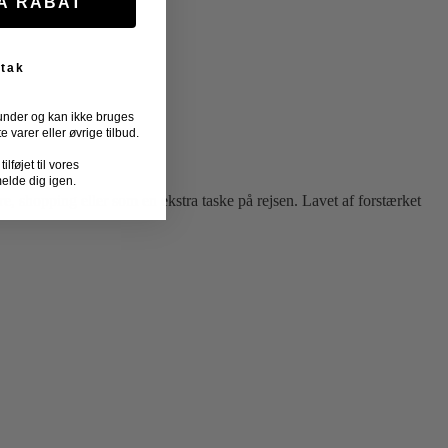
FÅ RABAT
 tak
under og kan ikke bruges
varer eller øvrige tilbud.
lføjet til vores
melde dig igen.
ure, shopping eller som en ekstra taske på rejsen. Lavet af forstærket