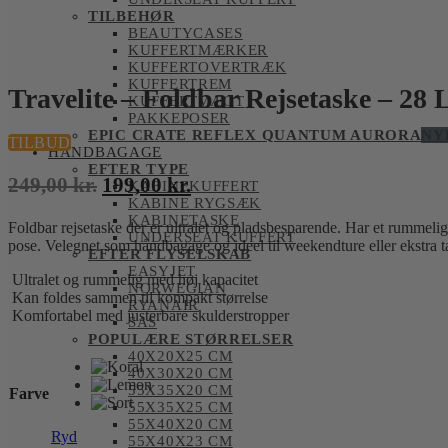
TILBEHØR
BEAUTYCASES
KUFFERTMÆRKER
KUFFERTOVERTRÆK
KUFFERTREM
Travelite – Foldbar Rejsetaske – 28 
KUFFERTVÆGT
PAKKEPOSER
EPIC CRATE REFLEX QUANTUM AURORA
NY
TILBUD
HÅNDBAGAGE
EFTER TYPE
Den
Den
249,00
kr.
199,00
kr.
KABINEKUFFERT
KABINE RYGSÆK
oprindelige
aktuelle
KABINETASKE
Foldbar rejsetaske der er ultralet og pladsbesparende. Har et rumme
pris
pris
UNDERSEAT KUFFERT
pose. Velegnet som håndbagage og ideel til weekendture eller ekstra ta
EFTER FLYSELSKAB
var:
er:
EASYJET
Ultralet og rummelig med høj kapacitet
249,00 kr..
199,00 kr..
NORWEGIAN
Kan foldes sammen til kompakt størrelse
RYANAIR
Komfortabel med justerbare skulderstropper
SAS
POPULÆRE STØRRELSER
40X20X25 CM
40X30X20 CM
55X35X20 CM
Farve
55X35X25 CM
55X40X20 CM
Ryd
55X40X23 CM