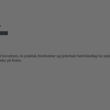
L
HED
ligt hovedrum, en praktisk frontlomme og justerbare bærehåndtag for o
ske på ferien.