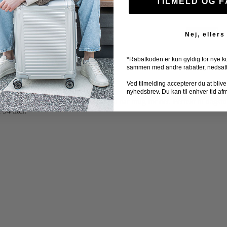
TILMELD OG 
TILBUD
Nej, ellers
aske – 54 L
*Rabatkoden er kun gyldig for nye k
sammen med andre rabatter, nedsatte 
Ved tilmelding accepterer du at blive ti
nyhedsbrev. Du kan til enhver tid af
e, der giver dig ekstra plads, når du har brug for det. Perfekt til dagst
54 liter.