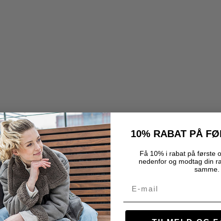
10% RABAT PÅ F
Få 10% i rabat på første o
nedenfor og modtag din r
samme.
Email