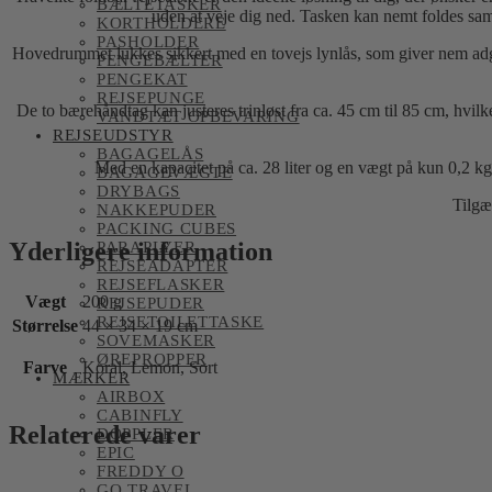
BÆLTETASKER
uden at veje dig ned. Tasken kan nemt foldes samm
KORTHOLDERE
PASHOLDER
Hovedrummet lukkes sikkert med en tovejs lynlås, som giver nem adgan
PENGEBÆLTER
PENGEKAT
REJSEPUNGE
De to bærehåndtag kan justeres trinløst fra ca. 45 cm til 85 cm, hvil
VANDTÆT OPBEVARING
REJSEUDSTYR
BAGAGELÅS
Med en kapacitet på ca. 28 liter og en vægt på kun 0,2 kg
BAGAGEVÆGTE
DRYBAGS
Tilgæn
NAKKEPUDER
PACKING CUBES
Yderligere information
PARAPLYER
REJSEADAPTER
REJSEFLASKER
Vægt
200 g
REJSEPUDER
REJSETOILETTASKE
Størrelse
44 × 34 × 19 cm
SOVEMASKER
ØREPROPPER
Farve
Koral, Lemon, Sort
MÆRKER
AIRBOX
CABINFLY
Relaterede varer
DOPPLER
EPIC
FREDDY O
GO TRAVEL