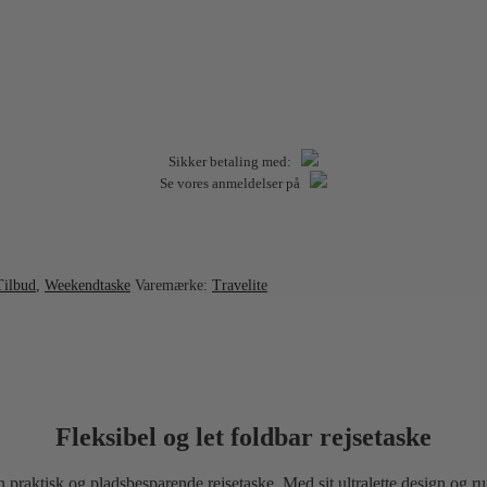
Sikker betaling med:
Se vores anmeldelser på
Tilbud
,
Weekendtaske
Varemærke:
Travelite
Fleksibel og let foldbar rejsetaske
er en praktisk og pladsbesparende rejsetaske. Med sit ultralette design 