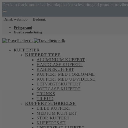
Der kan forekomme 1-2 hverdages ekstra leveringstid grundet travlhe
Dansk webshop Bedømt:
Prisgaranti
Gratis ombytning
KUFFERTER
KUFFERT TYPE
ALUMINIUM KUFFERT
HARDCASE KUFFERT
KABINEKUFFERT
KUFFERT MED FORLOMME
KUFFERT MED UDVIDELSE
LETVÆGTSKUFFERT
SOFTCASE KUFFERT
TRUNKS
TILBUD
KUFFERT STØRRELSE
LILLE KUFFERT
MEDIUM KUFFERT
STOR KUFFERT
KUFFERTSÆT
UNDERSEAT KUFFERT