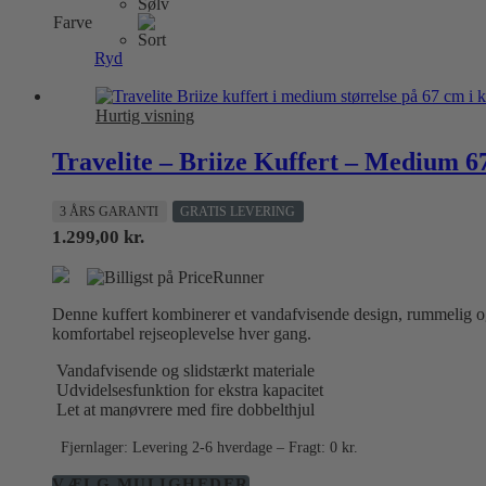
har
Farve
flere
varianter.
Ryd
Mulighederne
kan
vælges
Hurtig visning
på
varesiden
Travelite – Briize Kuffert – Medium 6
3 ÅRS GARANTI
GRATIS LEVERING
1.299,00
kr.
Denne kuffert kombinerer et vandafvisende design, rummelig og v
komfortabel rejseoplevelse hver gang.
Vandafvisende og slidstærkt materiale
Udvidelsesfunktion for ekstra kapacitet
Let at manøvrere med fire dobbelthjul
Fjernlager: Levering 2-6 hverdage – Fragt: 0 kr.
Dette
VÆLG MULIGHEDER