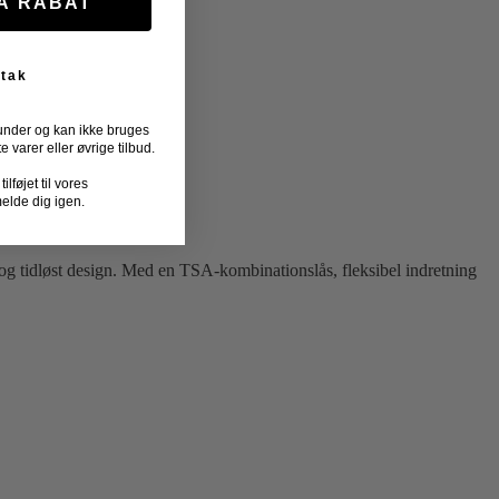
FÅ RABAT
 tak
under og kan ikke bruges
varer eller øvrige tilbud.
lføjet til vores
melde dig igen.
 og tidløst design. Med en TSA-kombinationslås, fleksibel indretning