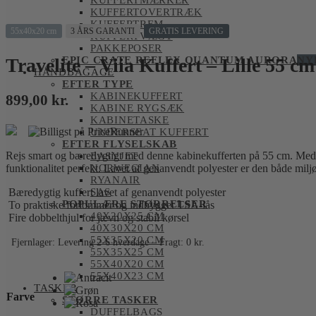
KUFFERTMÆRKER
KUFFERTOVERTRÆK
KUFFERTREM
55x40x20 cm
3 ÅRS GARANTI
GRATIS LEVERING
KUFFERTVÆGT
PAKKEPOSER
Travelite – Viia Kuffert – Lille 55 cm
EPIC CRATE REFLEX QUANTUM AURORA
NY
HÅNDBAGAGE
EFTER TYPE
KABINEKUFFERT
899,00
kr.
KABINE RYGSÆK
KABINETASKE
UNDERSEAT KUFFERT
EFTER FLYSELSKAB
Rejs smart og bæredygtigt med denne kabinekufferten på 55 cm. Med si
EASYJET
funktionalitet perfekt. Lavet af genanvendt polyester er den både milj
NORWEGIAN
RYANAIR
Bæredygtig kuffert lavet af genanvendt polyester
SAS
POPULÆRE STØRRELSER
To praktiske forlommer og indbygget TSA-lås
40X20X25 CM
Fire dobbelthjul for jævn og stabil kørsel
40X30X20 CM
55X35X20 CM
Fjernlager: Levering 2-6 hverdage – Fragt: 0 kr.
55X35X25 CM
55X40X20 CM
55X40X23 CM
TASKER
Farve
STØRRE TASKER
DUFFELBAGS