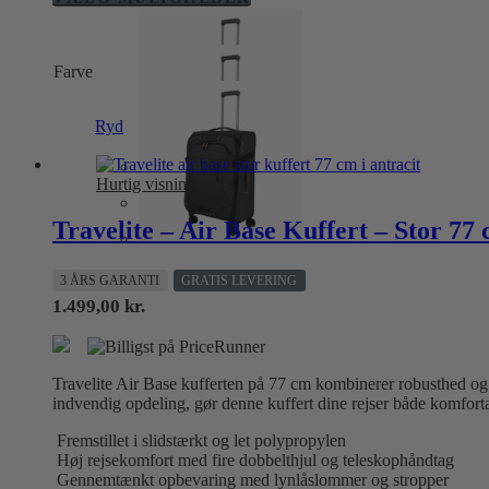
vare
har
flere
Farve
varianter.
Mulighederne
kan
Ryd
vælges
på
varesiden
Hurtig visning
Travelite – Air Base Kuffert – Stor 77
3 ÅRS GARANTI
GRATIS LEVERING
1.499,00
kr.
Travelite Air Base kufferten på 77 cm kombinerer robusthed og 
indvendig opdeling, gør denne kuffert dine rejser både komforta
Fremstillet i slidstærkt og let polypropylen
Høj rejsekomfort med fire dobbelthjul og teleskophåndtag
Gennemtænkt opbevaring med lynlåslommer og stropper