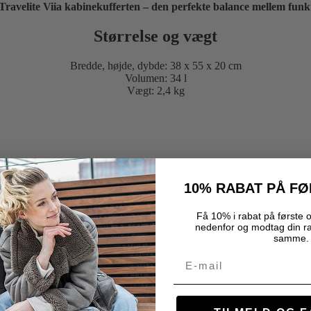
Travelite Viia kabinekufferten – den perfekte balance mellem funkti
Størrelse og vægt
Bredde, højde, dybde: 38 x 55 x 20 cm
Volumen: 34 l
Vægt: 2,4 kg
10% RABAT PÅ F
Få 10% i rabat på første o
nedenfor og modtag din r
samme.
Email