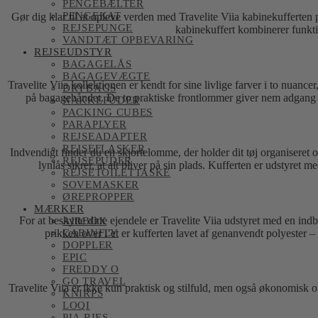
PENGEBÆLTER
PENGEKAT
Gør dig klar til at opleve verden med Travelite Viia kabinekufferten
REJSEPUNGE
kabinekuffert kombinerer funkti
VANDTÆT OPBEVARING
REJSEUDSTYR
BAGAGELÅS
BAGAGEVÆGTE
Travelite Viia kollektionen er kendt for sine livlige farver i to nuanc
DRYBAGS
på bagagebåndet. De to praktiske frontlommer giver nem adgang til d
NAKKEPUDER
PACKING CUBES
PARAPLYER
REJSEADAPTER
REJSEFLASKER
Indvendigt finder du en skjortelomme, der holder dit tøj organiseret 
REJSEPUDER
lynlås sikrer, at alt bliver på sin plads. Kufferten er udstyre
REJSETOILETTASKE
SOVEMASKER
ØREPROPPER
MÆRKER
For at beskytte dine ejendele er Travelite Viia udstyret med en 
AIRBOX
prikken over i’et er kufferten lavet af genanvendt polyester 
CABINFLY
DOPPLER
EPIC
FREDDY O
GO TRAVEL
Travelite Viia er ikke kun praktisk og stilfuld, men også økonomisk o
KNIRPS
LOQI
PIA RIES