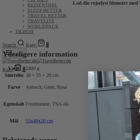
Lad din rejselyst blomstre med 
REISENTHEL
SLEEP BETTER
TRAVEL BETTER
TRAVELITE
WORLDPACK
TILBUD
Search
Kurv
0
Yderligere information
Menu
Vægt
2400 g
Kurv
0
Størrelse
38 × 55 × 20 cm
Farve
Antracit, Grøn, Rosa
Egenskab
Frontlomme, TSA-lås
Mål
55x40x20 cm
Relaterede varer