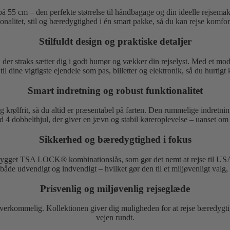
 på 55 cm – den perfekte størrelse til håndbagage og din ideelle rejse
onalitet, stil og bæredygtighed i én smart pakke, så du kan rejse komfo
Stilfuldt design og praktiske detaljer
er, der straks sætter dig i godt humør og vækker din rejselyst. Med et mo
ine vigtigste ejendele som pas, billetter og elektronik, så du hurtigt ka
Smart indretning og robust funktionalitet
og krølfrit, så du altid er præsentabel på farten. Den rummelige indretni
t med 4 dobbelthjul, der giver en jævn og stabil køreroplevelse – uanset
Sikkerhed og bæredygtighed i fokus
indbygget TSA LOCK® kombinationslås, som gør det nemt at rejse til US
– både udvendigt og indvendigt – hvilket gør den til et miljøvenligt val
Prisvenlig og miljøvenlig rejseglæde
verkommelig. Kollektionen giver dig muligheden for at rejse bæredygtigt 
vejen rundt.