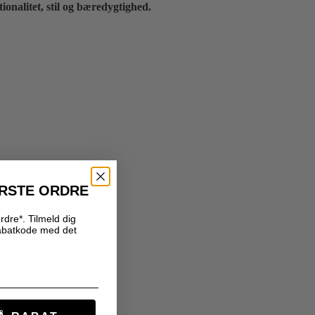
onalitet, stil og bæredygtighed.
ØRSTE ORDRE
rdre*. Tilmeld dig
abatkode med det