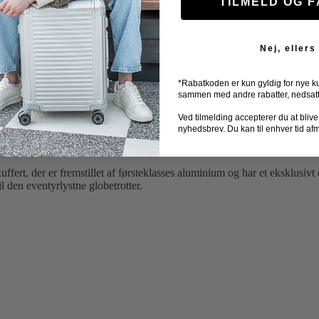
TILMELD OG 
Nej, ellers
t – Stor 77 cm
*Rabatkoden er kun gyldig for nye k
sammen med andre rabatter, nedsatte 
Ved tilmelding accepterer du at blive ti
nyhedsbrev. Du kan til enhver tid af
ert, der er fremstillet af førsteklasses aluminium og har et eksklusivt
l den eventyrlystne globetrotter.