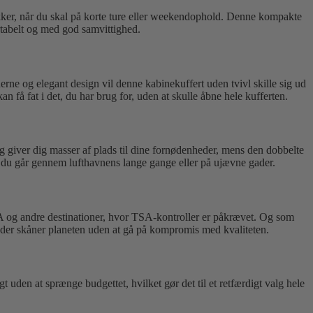
makker, når du skal på korte ture eller weekendophold. Denne kompakte
rtabelt og med god samvittighed.
derne og elegant design vil denne kabinekuffert uden tvivl skille sig ud
n få fat i det, du har brug for, uden at skulle åbne hele kufferten.
ng giver dig masser af plads til dine fornødenheder, mens den dobbelte
 om du går gennem lufthavnens lange gange eller på ujævne gader.
A og andre destinationer, hvor TSA-kontroller er påkrævet. Og som
g, der skåner planeten uden at gå på kompromis med kvaliteten.
uden at sprænge budgettet, hvilket gør det til et retfærdigt valg hele