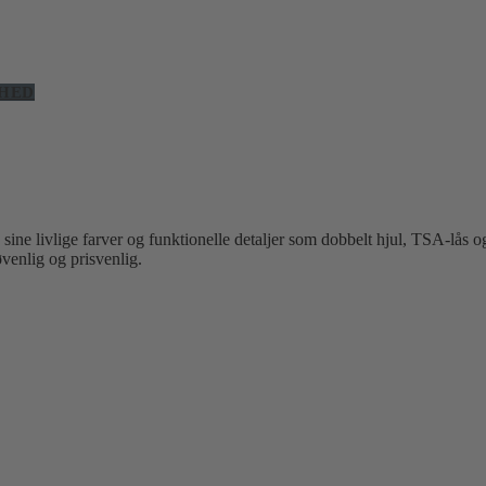
HED
ne livlige farver og funktionelle detaljer som dobbelt hjul, TSA-lås og
øvenlig og prisvenlig.