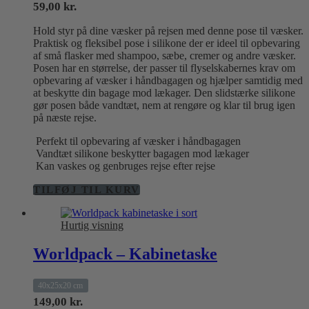
59,00
kr.
Hold styr på dine væsker på rejsen med denne pose til væsker.
Praktisk og fleksibel pose i silikone der er ideel til opbevaring
af små flasker med shampoo, sæbe, cremer og andre væsker.
Posen har en størrelse, der passer til flyselskabernes krav om
opbevaring af væsker i håndbagagen og hjælper samtidig med
at beskytte din bagage mod lækager. Den slidstærke silikone
gør posen både vandtæt, nem at rengøre og klar til brug igen
på næste rejse.
Perfekt til opbevaring af væsker i håndbagagen
Vandtæt silikone beskytter bagagen mod lækager
Kan vaskes og genbruges rejse efter rejse
TILFØJ TIL KURV
Hurtig visning
Worldpack – Kabinetaske
40x25x20 cm
149,00
kr.