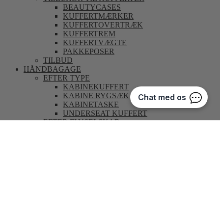
BEAUTYCASES
KUFFERTMÆRKER
KUFFERTOVERTRÆK
KUFFERTREM
KUFFERTVÆGTE
PAKKEPOSER
TILBUD
HÅNDBAGAGE
EFTER TYPE
KABINEKUFFERT
KABINE RYGSÆK
KABINETASKE
UNDERSEAT KUFFERT
EFTER FLYSELSKAB
EASYJET
NORWEGIAN
RYANAIR
SAS
POPULÆRE STØRRELSER
40X20X25 CM
40X30X20 CM
55X35X20 CM
55X35X25 CM
55X40X20 CM
55X40X23 CM