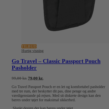
TILBUD
Hurtig visning
Go Travel – Classic Passport Pouch
Pasholder
Den
Den
99,00
kr.
79,00
kr.
oprindelige
aktuelle
Go Travel Passport Pouch er en let og komfortabel pasholder
pris
pris
med tre rum, der beskytter dit pas, dine penge og andre
var:
er:
værdigenstande på rejsen. Med sit diskrete design kan den
99,00 kr..
79,00 kr..
bæres under tøjet for maksimal sikkerhed.
Slankt design der kan bæres under tøjet