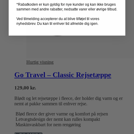
*Rabatkoden er kun gyldig for nye kunder og kan ikke bruges
sammen med andre rabatter, nedsatte varer eller øvrige tilbud.
Ved tilmelding accepterer du at blive tilføjet til vores
nyhedsbrev. Du kan til enhver tid afmelde dig igen.
Hurtig visning
Go Travel – Classic Rejsetæppe
129,00
kr.
Blødt og let rejsetæppe i fleece, der holder dig varm og er
nemt at pakke sammen til enhver rejse.
Blød fleece der giver varme og komfort på rejsen
Letvægtsdesign der nemt kan rulles kompakt
Maskinvaskbart for nem rengøring