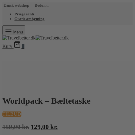
Dansk webshop Bedømt:
Prisgaranti
Gratis ombytning
Menu
Kurv
0
Worldpack – Bæltetaske
TILBUD
Den
Den
159,00
kr.
129,00
kr.
oprindelige
aktuelle