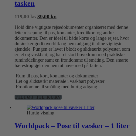
tasken
Den
Den
119,00
kr.
89,00
kr.
oprindelige
aktuelle
Hold dine vigtigste rejsedokumenter organiseret med denne
pris
pris
lette rejsepung til pas, kontanter, kreditkort og andre
var:
er:
dokumenter. Den er ideel til både korte og lange rejser, hvor
119,00 kr..
89,00 kr..
du ønsker godt overblik og nem adgang til dine vigtigste
ejendele. Pungen er lavet i blødt og slidstærkt polyester, som
er let og vaskbart, og har et stort hovedrum med praktiske
ruminddelinger samt en frontlomme til småting. Den smarte
bærestrop gør den nem at have med på farten.
Rum til pas, kort, kontanter og dokumenter
Let og slidstærkt materiale i vaskbart polyester
Frontlomme til småting med hurtig adgang
TILFØJ TIL KURV
Hurtig visning
Worldpack – Pose til væsker – 1 liter