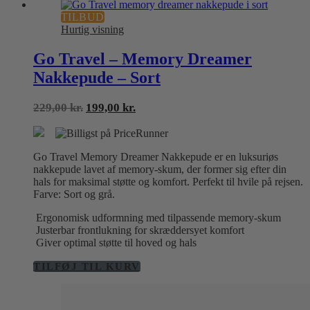
TILBUD
Hurtig visning
Go Travel – Memory Dreamer
Nakkepude – Sort
Den
Den
229,00
kr.
199,00
kr.
oprindelige
aktuelle
pris
pris
var:
er:
Go Travel Memory Dreamer Nakkepude er en luksuriøs
229,00 kr..
199,00 kr..
nakkepude lavet af memory-skum, der former sig efter din
hals for maksimal støtte og komfort. Perfekt til hvile på rejsen.
Farve: Sort og grå.
Ergonomisk udformning med tilpassende memory-skum
Justerbar frontlukning for skræddersyet komfort
Giver optimal støtte til hoved og hals
TILFØJ TIL KURV