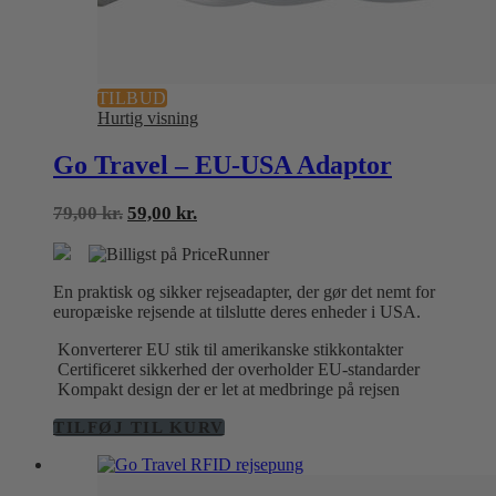
TILBUD
Hurtig visning
Go Travel – EU-USA Adaptor
Den
Den
79,00
kr.
59,00
kr.
oprindelige
aktuelle
pris
pris
var:
er:
En praktisk og sikker rejseadapter, der gør det nemt for
79,00 kr..
59,00 kr..
europæiske rejsende at tilslutte deres enheder i USA.
Konverterer EU stik til amerikanske stikkontakter
Certificeret sikkerhed der overholder EU-standarder
Kompakt design der er let at medbringe på rejsen
TILFØJ TIL KURV