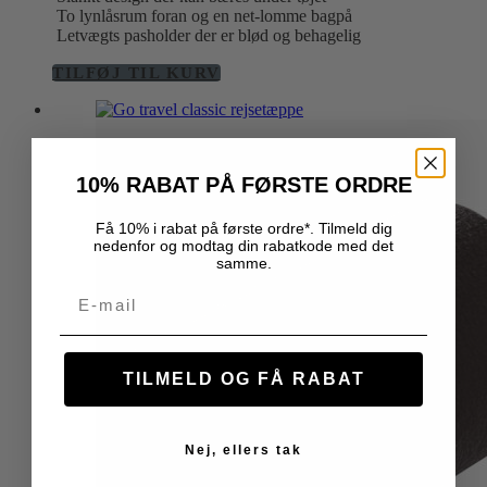
To lynlåsrum foran og en net-lomme bagpå
Letvægts pasholder der er blød og behagelig
TILFØJ TIL KURV
10% RABAT PÅ FØRSTE ORDRE
Få 10% i rabat på første ordre*. Tilmeld dig
nedenfor og modtag din rabatkode med det
samme.
Email
TILMELD OG FÅ RABAT
Nej, ellers tak