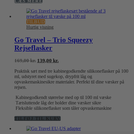
LÆS MERE
TILBUD
Hurtig visning
Go Travel – Trio Squeezy
Rejseflasker
Den
Den
169,00
kr.
139,00
kr.
oprindelige
aktuelle
Praktisk sæt med tre kabinegodkendte silikoneflasker på 100
pris
pris
ml, udstyret med sugekop, drypfrit låg og
var:
er:
opvaskemaskinesikre materialer. Perfekt til dine væsker på
169,00 kr..
139,00 kr..
rejsen.
Kabinegodkendt størrelse med op til 100 ml væske
Tætsluttende låg der holder dine væsker sikre
Fleksible silikoneflasker som tåler opvaskemaskine
TILFØJ TIL KURV