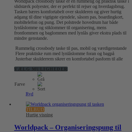
Worldpack crossbody taske er en rummelig og praktisk taske i
slidstærk polyester, der er perfekt til rejser og hverdagsbrug.
Tasken bæres komfortabelt over skulderen og giver hurtig
adgang til dine vigtigste ejendele, såsom pas, boardingkort,
mobiltelefon og pung. Det polstrede hovedrum har både
lynlåslomme og stiklommer til organisering, mens
frontlommen og baglommen med lynlås giver ekstra plads til
mindre genstande.
Rummelig crossbody taske til pas, mobil og værdigenstande
Flere praktiske rum med lynlåslomme foran og bagpå
Justerbar skulderrem sikrer en komfortabel pasform til alle
Dette
VÆLG MULIGHEDER
vare
har
Farve
flere
varianter.
Ryd
Mulighederne
kan
vælges
TILBUD
på
Hurtig visning
varesiden
Worldpack – Organiseringspung til