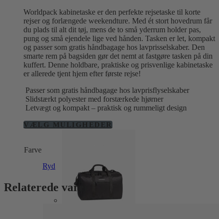
Worldpack kabinetaske er den perfekte rejsetaske til korte
rejser og forlængede weekendture. Med ét stort hovedrum får
du plads til alt dit tøj, mens de to små yderrum holder pas,
pung og små ejendele lige ved hånden. Tasken er let, kompakt
og passer som gratis håndbagage hos lavprisselskaber. Den
smarte rem på bagsiden gør det nemt at fastgøre tasken på din
kuffert. Denne holdbare, praktiske og prisvenlige kabinetaske
er allerede tjent hjem efter første rejse!
Passer som gratis håndbagage hos lavprisflyselskaber
Slidstærkt polyester med forstærkede hjørner
Letvægt og kompakt – praktisk og rummeligt design
Dette
VÆLG MULIGHEDER
vare
har
Farve
flere
varianter.
Ryd
Mulighederne
kan
Relaterede varer
vælges
på
varesiden