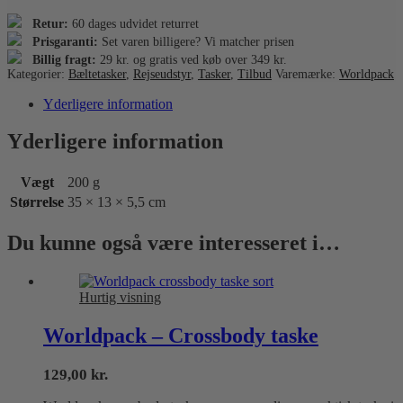
Retur:
60 dages udvidet returret
Prisgaranti:
Set varen billigere? Vi matcher prisen
Billig fragt:
29 kr. og gratis ved køb over 349 kr.
Kategorier:
Bæltetasker
,
Rejseudstyr
,
Tasker
,
Tilbud
Varemærke:
Worldpack
Yderligere information
Yderligere information
Vægt
200 g
Størrelse
35 × 13 × 5,5 cm
Du kunne også være interesseret i…
Hurtig visning
Worldpack – Crossbody taske
129,00
kr.