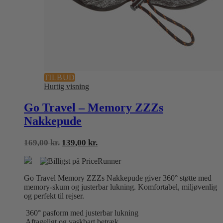
TILBUD
Hurtig visning
Go Travel – Memory ZZZs
Nakkepude
Den
Den
169,00
kr.
139,00
kr.
oprindelige
aktuelle
pris
pris
var:
er:
Go Travel Memory ZZZs Nakkepude giver 360° støtte med
169,00 kr..
139,00 kr..
memory-skum og justerbar lukning. Komfortabel, miljøvenlig
og perfekt til rejser.
360° pasform med justerbar lukning
Aftageligt og vaskbart betræk