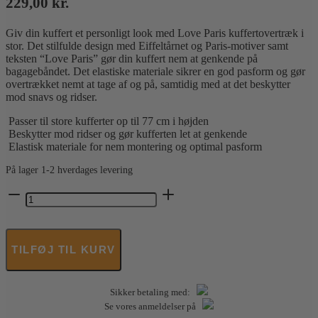
229,00
kr.
Giv din kuffert et personligt look med Love Paris kuffertovertræk i
stor. Det stilfulde design med Eiffeltårnet og Paris-motiver samt
teksten “Love Paris” gør din kuffert nem at genkende på
bagagebåndet. Det elastiske materiale sikrer en god pasform og gør
overtrækket nemt at tage af og på, samtidig med at det beskytter
mod snavs og ridser.
Passer til store kufferter op til 77 cm i højden
Beskytter mod ridser og gør kufferten let at genkende
Elastisk materiale for nem montering og optimal pasform
På lager 1-2 hverdages levering
Worldpack
-
Kuffertovertræk
Love
Paris
TILFØJ TIL KURV
-
Stor
antal
Sikker betaling med:
Se vores anmeldelser på