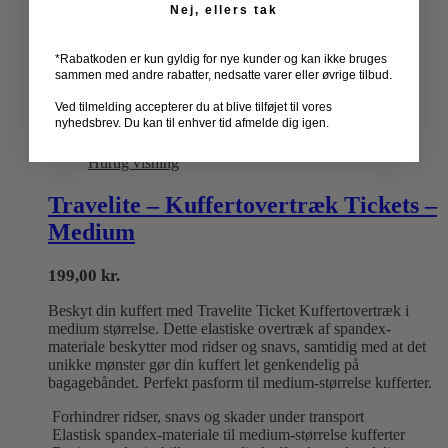
Nej, ellers tak
*Rabatkoden er kun gyldig for nye kunder og kan ikke bruges
sammen med andre rabatter, nedsatte varer eller øvrige tilbud.
Ved tilmelding accepterer du at blive tilføjet til vores
nyhedsbrev. Du kan til enhver tid afmelde dig igen.
Hurtig visning
Travelite – Kuffertovertræk Tickets –
Medium
199,00
kr.
Beskyt din kuffert med Travelite Ticket Kuffertovertræk i
medium størrelse. Dette elastiske overtræk af spandex-
materiale beskytter mod ridser og snavs, samtidig med at det
unikke mønster gør din kuffert let genkendelig på
bagagebåndet. Perfekt pasform til medium-størrelse kufferter.
Forhindrer ridser, snavs og skader under transport
Elastisk spandex-materiale til medium-størrelse kufferter