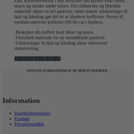
Epic kuffertovertræk i sort beskytter din kuffert mod ridser,
snavs og skader under rejsen. Det slidstærke og fleksible
materiale sikrer en tæt pasform, mens smarte udskæringer til
hjul og håndtag gør det let at håndtere kufferten. Passer til
medium størrelse kufferter (60-66 cm i højden).
Beskytter din kuffert mod ridser og snavs
Fleksibelt materiale for en tætsiddende pasform
Udskæringer til hjul og håndtag sikrer ubesværet
manøvrering
TILFØJ TIL KURV
OFFICIEL FORHANDLER AF DE BEDSTE MÆRKER
Information
Handelsbetingelser
Kontakt
Privatlivspolitik