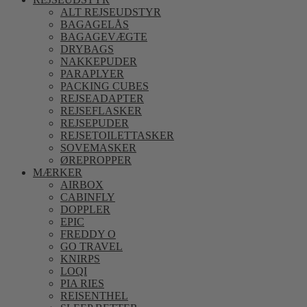
ALT REJSEUDSTYR
BAGAGELÅS
BAGAGEVÆGTE
DRYBAGS
NAKKEPUDER
PARAPLYER
PACKING CUBES
REJSEADAPTER
REJSEFLASKER
REJSEPUDER
REJSETOILETTASKER
SOVEMASKER
ØREPROPPER
MÆRKER
AIRBOX
CABINFLY
DOPPLER
EPIC
FREDDY O
GO TRAVEL
KNIRPS
LOQI
PIA RIES
REISENTHEL