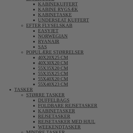
KABINEKUFFERT
KABINE RYGSÆK
KABINETASKE
UNDERSEAT KUFFERT
EFTER FLYSELSKAB
EASYJET
NORWEGIAN
RYANAIR
SAS
POPULÆRE STØRRELSER
40X20X25 CM
40X30X20 CM
55X35X20 CM
55X35X25 CM
55X40X20 CM
55X40X23 CM
TASKER
STØRRE TASKER
DUFFELBAGS
FOLDBARE REJSETASKER
KABINETASKER
REJSETASKER
REJSETASKER MED HJUL
WEEKENDTASKER
MINDRE TASKER