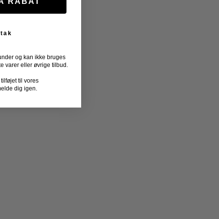
FÅ RABAT
 tak
under og kan ikke bruges
varer eller øvrige tilbud.
lføjet til vores
melde dig igen.