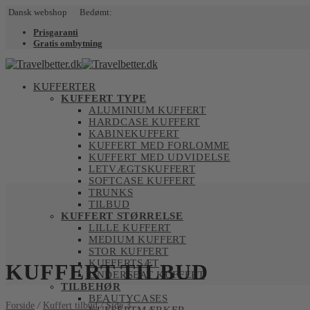
Dansk webshop Bedømt:
Prisgaranti
Gratis ombytning
KUFFERTER
KUFFERT TYPE
ALUMINIUM KUFFERT
HARDCASE KUFFERT
KABINEKUFFERT
KUFFERT MED FORLOMME
KUFFERT MED UDVIDELSE
LETVÆGTSKUFFERT
SOFTCASE KUFFERT
TRUNKS
TILBUD
KUFFERT STØRRELSE
LILLE KUFFERT
MEDIUM KUFFERT
STOR KUFFERT
KUFFERTSÆT
KUFFERT TILBUD
UNDERSEAT KUFFERT
TILBEHØR
BEAUTYCASES
Forside
/
Kuffert tilbud
/
Side 3