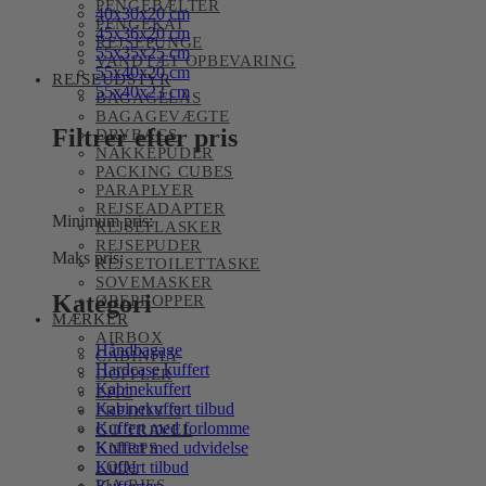
PENGEBÆLTER
40x30x20 cm
PENGEKAT
45x36x20 cm
REJSEPUNGE
55x35x25 cm
VANDTÆT OPBEVARING
55x40x20 cm
REJSEUDSTYR
55x40x23 cm
BAGAGELÅS
BAGAGEVÆGTE
Filtrer efter pris
DRYBAGS
NAKKEPUDER
PACKING CUBES
PARAPLYER
REJSEADAPTER
Minimum pris:
REJSEFLASKER
REJSEPUDER
Maks pris:
REJSETOILETTASKE
SOVEMASKER
Kategori
ØREPROPPER
MÆRKER
AIRBOX
Håndbagage
CABINFLY
Hardcase kuffert
DOPPLER
Kabinekuffert
EPIC
Kabinekuffert tilbud
FREDDY O
Kuffert med forlomme
GO TRAVEL
Kuffert med udvidelse
KNIRPS
Kuffert tilbud
LOQI
PIA RIES