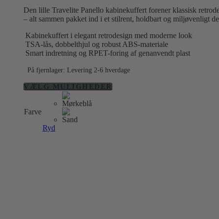
var:
er:
Den lille Travelite Panello kabinekuffert forener klassisk retr
1.099,00 kr..
799,00 kr..
– alt sammen pakket ind i et stilrent, holdbart og miljøvenligt de
Kabinekuffert i elegant retrodesign med moderne look
TSA-lås, dobbelthjul og robust ABS-materiale
Smart indretning og RPET-foring af genanvendt plast
På fjernlager: Levering 2-6 hverdage
Dette
VÆLG MULIGHEDER
vare
har
Farve
flere
varianter.
Ryd
Mulighederne
kan
vælges
på
varesiden