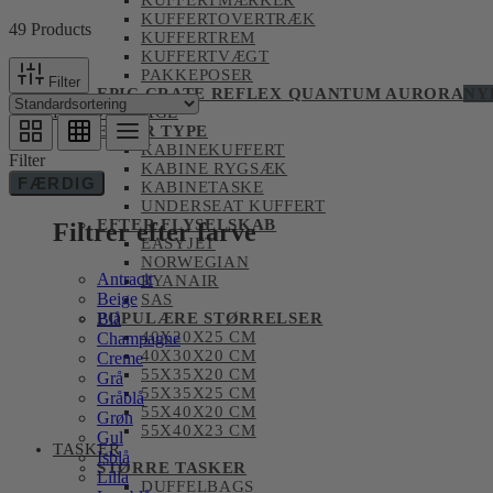
KUFFERTMÆRKER
KUFFERTOVERTRÆK
49 Products
KUFFERTREM
KUFFERTVÆGT
PAKKEPOSER
Filter
EPIC CRATE REFLEX QUANTUM AURORA
NY
HÅNDBAGAGE
EFTER TYPE
KABINEKUFFERT
Filter
KABINE RYGSÆK
FÆRDIG
KABINETASKE
UNDERSEAT KUFFERT
EFTER FLYSELSKAB
Filtrer efter farve
EASYJET
NORWEGIAN
Antracit
RYANAIR
Beige
SAS
Blå
POPULÆRE STØRRELSER
40X20X25 CM
Champagne
40X30X20 CM
Creme
55X35X20 CM
Grå
55X35X25 CM
Gråblå
55X40X20 CM
Grøn
55X40X23 CM
Gul
TASKER
Isblå
STØRRE TASKER
Lilla
DUFFELBAGS