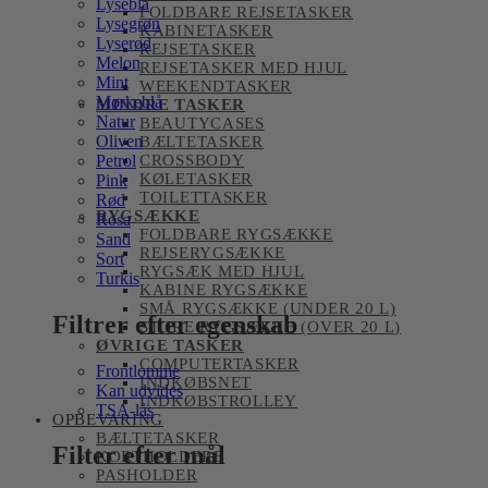
Lyseblå
FOLDBARE REJSETASKER
Lysegrøn
KABINETASKER
Lyserød
REJSETASKER
Melon
REJSETASKER MED HJUL
Mint
WEEKENDTASKER
Mørkeblå
MINDRE TASKER
Natur
BEAUTYCASES
Oliven
BÆLTETASKER
Petrol
CROSSBODY
KØLETASKER
Pink
TOILETTASKER
Rød
RYGSÆKKE
Rosa
FOLDBARE RYGSÆKKE
Sand
REJSERYGSÆKKE
Sort
RYGSÆK MED HJUL
Turkis
KABINE RYGSÆKKE
SMÅ RYGSÆKKE (UNDER 20 L)
Filtrer efter egenskab
STORE RYGSÆKKE (OVER 20 L)
ØVRIGE TASKER
COMPUTERTASKER
Frontlomme
INDKØBSNET
Kan udvides
INDKØBSTROLLEY
TSA-lås
OPBEVARING
BÆLTETASKER
Filter efter mål
KORTHOLDERE
PASHOLDER