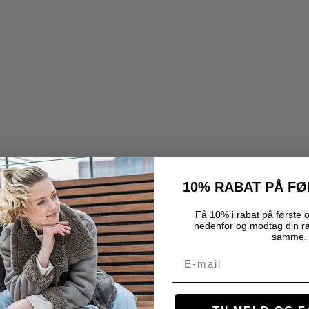
10% RABAT PÅ F
Få 10% i rabat på første o
nedenfor og modtag din r
samme.
Email