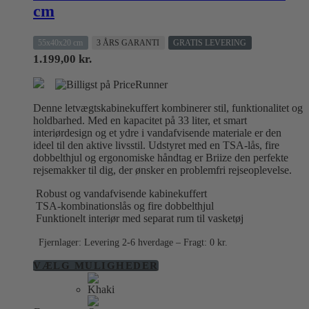
cm
55x40x20 cm
3 ÅRS GARANTI
GRATIS LEVERING
1.199,00
kr.
Denne letvægtskabinekuffert kombinerer stil, funktionalitet og
holdbarhed. Med en kapacitet på 33 liter, et smart
interiørdesign og et ydre i vandafvisende materiale er den
ideel til den aktive livsstil. Udstyret med en TSA-lås, fire
dobbelthjul og ergonomiske håndtag er Briize den perfekte
rejsemakker til dig, der ønsker en problemfri rejseoplevelse.
Robust og vandafvisende kabinekuffert
TSA-kombinationslås og fire dobbelthjul
Funktionelt interiør med separat rum til vasketøj
Fjernlager: Levering 2-6 hverdage – Fragt: 0 kr.
Dette
VÆLG MULIGHEDER
vare
har
flere