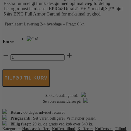
Ekstra rummeligt trunk-design med optimal vægtfordeling
Let og robust hardcase i EPIC® DuraLITE+™ med 4[X]™ hjul
5 års EPIC Full Armor Garanti for maksimal tryghed
Fjernlager: Levering 2-4 hverdage – Fragt: 0 kr.
Farve
EPIC
–
Crate
Trunks
Kuffertsæt
TILFØJ TIL KURV
–
3
stk.
Sikker betaling med:
antal
Se vores anmeldelser på
Retur:
60 dages udvidet returret
Prisgaranti:
Set varen billigere? Vi matcher prisen
Billig fragt:
29 kr. og gratis ved køb over 349 kr.
Kategorier:
Hardcase kuffert
,
Kuffert tilbud
,
Kufferter
,
Kuffertsæt
,
Tilbud
,