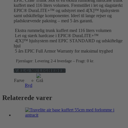
EPIC Crate Trunk Stor er en ekstra rummelig hardcase trunk
pris
pris
kuffert med 116 liters volumen. Fremstillet i let og slagstærkt
var:
er:
EPIC® DuraLITE+™ og udstyret med 4[X]™ hjulsystem
1.499,00 kr..
1.299,00 kr..
samt udskiftelige komponenter. Ideel til lange rejser og
pladskrævende pakning – med 5 års garanti.
Ekstra rummelig trunk kuffert med 116 liters volumen
Let og stærk hardcase i EPIC® DuraLITE+™
4[X]™ hjulsystem med EPIC STANDARD og udskiftelige
hjul
5 års EPIC Full Armor Warranty for maksimal tryghed
Fjernlager: Levering 2-4 hverdage – Fragt: 0 kr.
Dette
VÆLG MULIGHEDER
vare
Farve
har
Ryd
flere
varianter.
Mulighederne
Relaterede varer
kan
vælges
på
varesiden