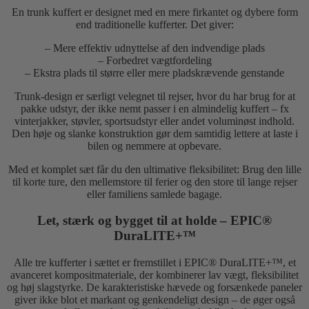
En trunk kuffert er designet med en mere firkantet og dybere form
end traditionelle kufferter. Det giver:
– Mere effektiv udnyttelse af den indvendige plads
– Forbedret vægtfordeling
– Ekstra plads til større eller mere pladskrævende genstande
Trunk-design er særligt velegnet til rejser, hvor du har brug for at
pakke udstyr, der ikke nemt passer i en almindelig kuffert – fx
vinterjakker, støvler, sportsudstyr eller andet voluminøst indhold.
Den høje og slanke konstruktion gør dem samtidig lettere at laste i
bilen og nemmere at opbevare.
Med et komplet sæt får du den ultimative fleksibilitet: Brug den lille
til korte ture, den mellemstore til ferier og den store til lange rejser
eller familiens samlede bagage.
Let, stærk og bygget til at holde – EPIC®
DuraLITE+™
Alle tre kufferter i sættet er fremstillet i EPIC® DuraLITE+™, et
avanceret kompositmateriale, der kombinerer lav vægt, fleksibilitet
og høj slagstyrke. De karakteristiske hævede og forsænkede paneler
giver ikke blot et markant og genkendeligt design – de øger også