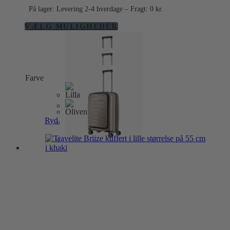
På lager: Levering 2-4 hverdage – Fragt: 0 kr.
Dette
VÆLG MULIGHEDER
vare
har
flere
varianter.
Mulighederne
Farve
kan
vælges
på
varesiden
Ryd