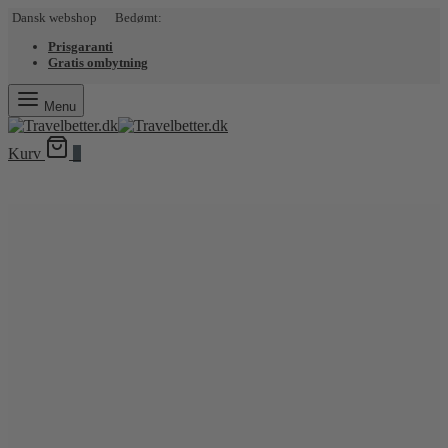
Dansk webshop Bedømt:
Prisgaranti
Gratis ombytning
Menu
Kurv
0