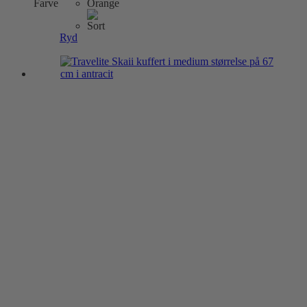
Farve
varianter.
Mulighederne
kan
Ryd
vælges
på
varesiden