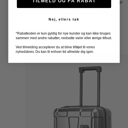
TILMELD OG FÅ RABAT
4[X]™ hjulsystem med EPIC STANDARD og udskiftelige
hjul
5 års EPIC Full Armor Warranty for maksimal tryghed
Nej, ellers tak
Fjernlager: Levering 2-4 hverdage – Fragt: 0 kr.
Dette
VÆLG MULIGHEDER
*Rabatkoden er kun gyldig for nye kunder og kan ikke bruges
vare
sammen med andre rabatter, nedsatte varer eller øvrige tilbud.
Farve
har
Ryd
flere
Ved tilmelding accepterer du at blive tilføjet til vores
varianter.
nyhedsbrev. Du kan til enhver tid afmelde dig igen.
Mulighederne
kan
vælges
på
varesiden