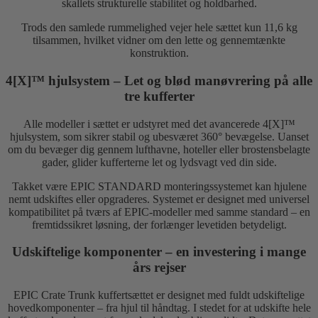
skallets strukturelle stabilitet og holdbarhed.
Trods den samlede rummelighed vejer hele sættet kun 11,6 kg
tilsammen, hvilket vidner om den lette og gennemtænkte
konstruktion.
4[X]™ hjulsystem – Let og blød manøvrering på alle
tre kufferter
Alle modeller i sættet er udstyret med det avancerede 4[X]™
hjulsystem, som sikrer stabil og ubesværet 360° bevægelse. Uanset
om du bevæger dig gennem lufthavne, hoteller eller brostensbelagte
gader, glider kufferterne let og lydsvagt ved din side.
Takket være EPIC STANDARD monteringssystemet kan hjulene
nemt udskiftes eller opgraderes. Systemet er designet med universel
kompatibilitet på tværs af EPIC-modeller med samme standard – en
fremtidssikret løsning, der forlænger levetiden betydeligt.
Udskiftelige komponenter – en investering i mange
års rejser
EPIC Crate Trunk kuffertsættet er designet med fuldt udskiftelige
hovedkomponenter – fra hjul til håndtag. I stedet for at udskifte hele