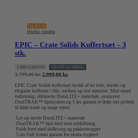
TILBUD
Hurtig visning
EPIC – Crate Solids Kuffertsæt – 3
stk.
5 ÅRS GARANTI
GRATIS LEVERING
Den
Den
3.799,00
kr.
2.999,00
kr.
oprindelige
aktuelle
EPIC Crate Solids kuffertsæt består af tre lette, stærke og
pris
pris
elegante kufferter i lille, mellem og stor størrelse. Med smart
var:
er:
indretning, slidstærkt DuraLITE+ materiale, avanceret
3.799,00 kr..
2.999,00 kr..
DualTRAK™ hjulsystem og 5 års garanti er dette sæt perfekt
til både korte og lange rejser.
Let og stærkt DuraLITE+ materiale
DualTRAK™ hjul med nem udskiftning
Fuldt foret med skillevæg og pakkestropper
5 års Full Armor garanti for ekstra tryghed