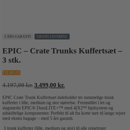
5 ÅRS GARANTI
GRATIS LEVERING
EPIC – Crate Trunks Kuffertsæt –
3 stk.
TILBUD
Den
Den
4.197,00
kr.
3.499,00
kr.
oprindelige
aktuelle
EPIC Crate Trunk Kuffertsæt indeholder tre rummelige trunk
pris
pris
kufferter i lille, medium og stor størrelse. Fremstillet i let og
var:
er:
slagstærkt EPIC® DuraLITE+™ med 4[X]™ hjulsystem og
4.197,00 kr..
3.499,00 kr..
udskiftelige komponenter. Perfekt til alt fra korte ture til lange rejser
med ekstra bagage – med 5 års garanti.
3 trunk kufferter (lille, medium og stor) til alle rejsetyper