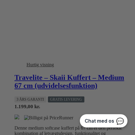
Hurtig visning
Travelite – Skaii Kuffert – Medium
67 cm (udvidelsesfunktion)
3 ÅRS GARANTI
GRATIS LEVERING
1.199,00
kr.
Denne medium softcase kuffert på 67 cm er den perfekte
kombination af letvægtsdesign, funktionalitet og