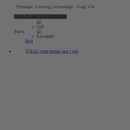
Fjernlager: Levering 2-4 hverdage – Fragt: 0 kr.
Dette
VÆLG MULIGHEDER
vare
har
Farve
flere
varianter.
Ryd
Mulighederne
kan
vælges
på
varesiden