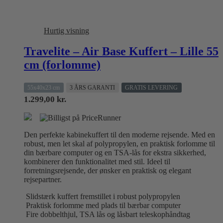
Hurtig visning
Travelite – Air Base Kuffert – Lille 55
cm (forlomme)
55x40x23 cm
3 ÅRS GARANTI
GRATIS LEVERING
1.299,00
kr.
Den perfekte kabinekuffert til den moderne rejsende. Med en
robust, men let skal af polypropylen, en praktisk forlomme til
din bærbare computer og en TSA-lås for ekstra sikkerhed,
kombinerer den funktionalitet med stil. Ideel til
forretningsrejsende, der ønsker en praktisk og elegant
rejsepartner.
Slidstærk kuffert fremstillet i robust polypropylen
Praktisk forlomme med plads til bærbar computer
Fire dobbelthjul, TSA lås og låsbart teleskophåndtag