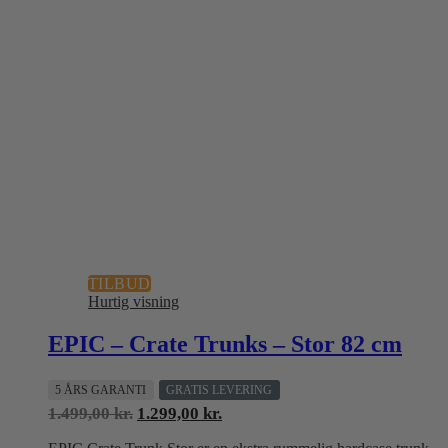
TILBUD
Hurtig visning
EPIC – Crate Trunks – Stor 82 cm
5 ÅRS GARANTI
GRATIS LEVERING
Den
Den
1.499,00
kr.
1.299,00
kr.
oprindelige
aktuelle