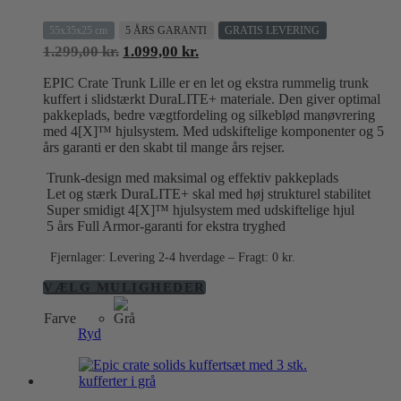
55x35x25 cm
5 ÅRS GARANTI
GRATIS LEVERING
Den
Den
1.299,00
kr.
1.099,00
kr.
oprindelige
aktuelle
EPIC Crate Trunk Lille er en let og ekstra rummelig trunk
pris
pris
kuffert i slidstærkt DuraLITE+ materiale. Den giver optimal
var:
er:
pakkeplads, bedre vægtfordeling og silkeblød manøvrering
1.299,00 kr..
1.099,00 kr..
med 4[X]™ hjulsystem. Med udskiftelige komponenter og 5
års garanti er den skabt til mange års rejser.
Trunk-design med maksimal og effektiv pakkeplads
Let og stærk DuraLITE+ skal med høj strukturel stabilitet
Super smidigt 4[X]™ hjulsystem med udskiftelige hjul
5 års Full Armor-garanti for ekstra tryghed
Fjernlager: Levering 2-4 hverdage – Fragt: 0 kr.
Dette
VÆLG MULIGHEDER
vare
Farve
har
Ryd
flere
varianter.
Mulighederne
kan
vælges