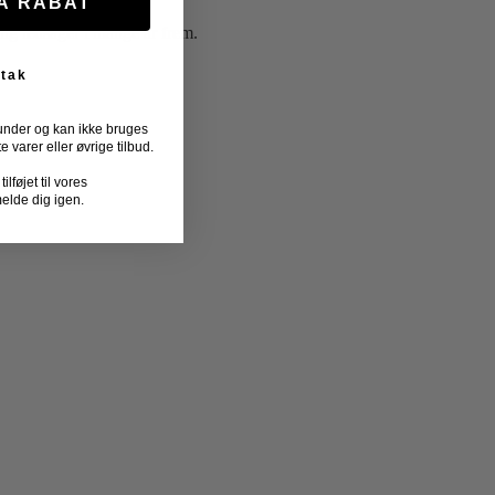
FÅ RABAT
elig ledsager i mange år frem.
 tak
under og kan ikke bruges
varer eller øvrige tilbud.
lføjet til vores
melde dig igen.