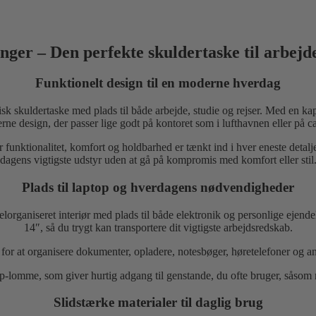
ger – Den perfekte skuldertaske til arbejde
Funktionelt design til en moderne hverdag
isk skuldertaske med plads til både arbejde, studie og rejser. Med en ka
ne design, der passer lige godt på kontoret som i lufthavnen eller på c
funktionalitet, komfort og holdbarhed er tænkt ind i hver eneste detalje
dagens vigtigste udstyr uden at gå på kompromis med komfort eller stil
Plads til laptop og hverdagens nødvendigheder
elorganiseret interiør med plads til både elektronik og personlige eje
14″, så du trygt kan transportere dit vigtigste arbejdsredskab.
 at organisere dokumenter, opladere, notesbøger, høretelefoner og andre
p-lomme, som giver hurtig adgang til genstande, du ofte bruger, såsom m
Slidstærke materialer til daglig brug