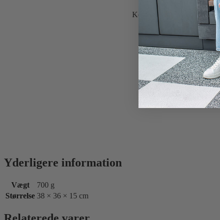
Kombinationen af praktiske fu
Yderligere information
Vægt
700 g
Størrelse
38 × 36 × 15 cm
Relaterede varer