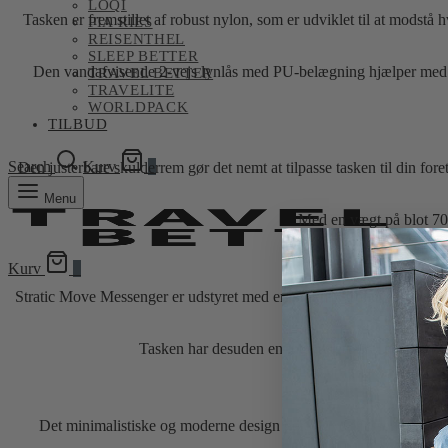
LOQI
Tasken er fremstillet af robust nylon, som er udviklet til at modstå h
PIA RIES
REISENTHEL
SLEEP BETTER
Den vandafvisende 2-vejs lynlås med PU-belægning hjælper med at b
TRAVEL BETTER
TRAVELITE
WORLDPACK
TILBUD
Search
Kurv
0
Den justerbare skulderrem gør det nemt at tilpasse tasken til din f
Menu
Med en vægt på blot 700 
Kurv
0
Stratic Move Messenger er udstyret med en praktisk trolley-strop på b
Tasken har desuden en integreret Air-Tech lomme t
Det minimalistiske og moderne design gør Move Messenger til en al