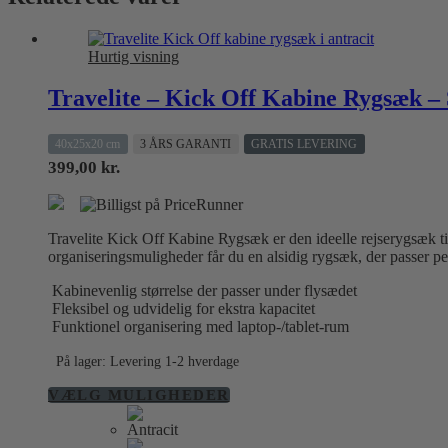
Hurtig visning
Travelite – Kick Off Kabine Rygsæk – 
40x25x20 cm
3 ÅRS GARANTI
GRATIS LEVERING
399,00
kr.
Travelite Kick Off Kabine Rygsæk er den ideelle rejserygsæk til 
organiseringsmuligheder får du en alsidig rygsæk, der passer 
Kabinevenlig størrelse der passer under flysædet
Fleksibel og udvidelig for ekstra kapacitet
Funktionel organisering med laptop-/tablet-rum
På lager: Levering 1-2 hverdage
Dette
VÆLG MULIGHEDER
vare
har
flere