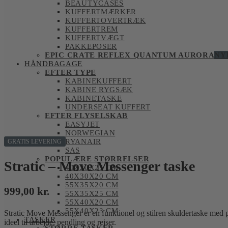
BEAUTYCASES
KUFFERTMÆRKER
KUFFERTOVERTRÆK
KUFFERTREM
KUFFERTVÆGT
PAKKEPOSER
EPIC CRATE REFLEX QUANTUM AURORA
NY
HÅNDBAGAGE
EFTER TYPE
KABINEKUFFERT
KABINE RYGSÆK
KABINETASKE
UNDERSEAT KUFFERT
EFTER FLYSELSKAB
EASYJET
NORWEGIAN
RYANAIR
GRATIS LEVERING
SAS
POPULÆRE STØRRELSER
Stratic – Move Messenger taske
40X20X25 CM
40X30X20 CM
55X35X20 CM
999,00
kr.
55X35X25 CM
55X40X20 CM
55X40X23 CM
Stratic Move Messenger er en funktionel og stilren skuldertaske med p
TASKER
ideel til arbejde, pendling og rejser.