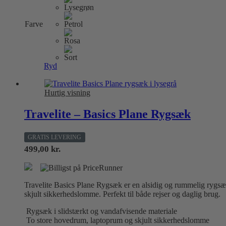
varianter.
Mulighederne
Farve
kan
vælges
på
varesiden
Ryd
Hurtig visning
Travelite – Basics Plane Rygsæk
GRATIS LEVERING
499,00
kr.
Travelite Basics Plane Rygsæk er en alsidig og rummelig rygsæ
skjult sikkerhedslomme. Perfekt til både rejser og daglig brug.
Rygsæk i slidstærkt og vandafvisende materiale
To store hovedrum, laptoprum og skjult sikkerhedslomme