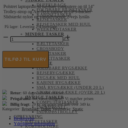
STØRRE TASKER
DUFFELBAGS
Polstret laptoprum til bærbare computere op til 14″
FOLDBARE REJSETASKER
Trolley-strop og Air-Tech lomme til GPS-tracker
KABINETASKER
Slidstærkt nylon og vandafvisende 2-vejs lynlås
REJSETASKER
REJSETASKER MED HJUL
På lager: Levering 2-4 hverdage
WEEKENDTASKER
MINDRE TASKER
Stratic
BEAUTYCASES
-
BÆLTETASKER
Move
CROSSBODY
Messenger
KØLETASKER
taske
TOILETTASKER
TILFØJ TIL KURV
antal
RYGSÆKKE
FOLDBARE RYGSÆKKE
REJSERYGSÆKKE
RYGSÆK MED HJUL
KABINE RYGSÆKKE
SMÅ RYGSÆKKE (UNDER 20 L)
STORE RYGSÆKKE (OVER 20 L)
Retur:
60 dages udvidet returret
ØVRIGE TASKER
Prisgaranti:
Set varen billigere? Vi matcher prisen
COMPUTERTASKER
Billig fragt:
29 kr. og gratis ved køb over 349 kr.
INDKØBSNET
Kategorier:
Rejsetaske
,
Tasker
Varemærke:
Stratic
INDKØBSTROLLEY
OPBEVARING
Beskrivelse
BÆLTETASKER
Yderligere information
KORTHOLDERE