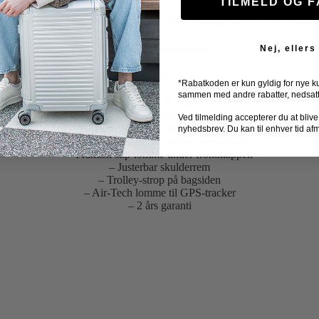
TILMELD OG 
nktioner, holdbare materialer og et stilrent design gør den til en pålid
Produktinformation
Nej, ellers
– Kapacitet: 18 liter
*Rabatkoden er kun gyldig for nye k
– Mål: 38 x 36 x 15 cm
sammen med andre rabatter, nedsatte 
– Vægt: 0,7 kg
– Materiale: Slidstærkt nylon
Ved tilmelding accepterer du at blive ti
– Polstret laptoprum til op til 14″
nyhedsbrev. Du kan til enhver tid af
– Vandafvisende PU-belagt 2-vejs lynlås
– Praktisk slip-lomme under frontklappen
– Justerbar skulderrem
– Trolley-strop på bagsiden
– Air-Tech lomme til GPS-tracker
– 2 års garanti