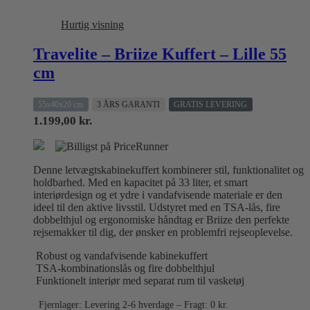
Hurtig visning
Travelite – Briize Kuffert – Lille 55
cm
55x40x20 cm
3 ÅRS GARANTI
GRATIS LEVERING
1.199,00
kr.
Denne letvægtskabinekuffert kombinerer stil, funktionalitet og
holdbarhed. Med en kapacitet på 33 liter, et smart
interiørdesign og et ydre i vandafvisende materiale er den
ideel til den aktive livsstil. Udstyret med en TSA-lås, fire
dobbelthjul og ergonomiske håndtag er Briize den perfekte
rejsemakker til dig, der ønsker en problemfri rejseoplevelse.
Robust og vandafvisende kabinekuffert
TSA-kombinationslås og fire dobbelthjul
Funktionelt interiør med separat rum til vasketøj
Fjernlager: Levering 2-6 hverdage – Fragt: 0 kr.