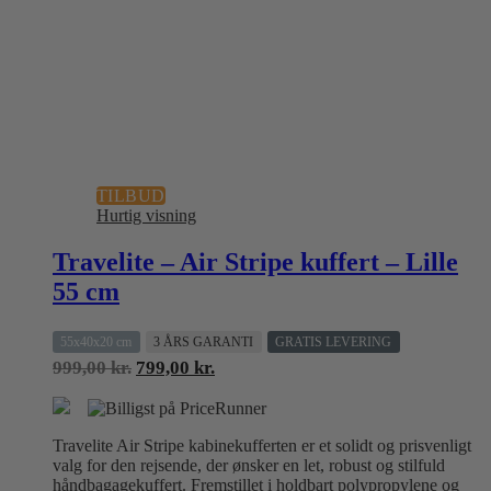
TILBUD
Hurtig visning
Travelite – Air Stripe kuffert – Lille
55 cm
55x40x20 cm
3 ÅRS GARANTI
GRATIS LEVERING
Den
Den
999,00
kr.
799,00
kr.
oprindelige
aktuelle
pris
pris
var:
er:
Travelite Air Stripe kabinekufferten er et solidt og prisvenligt
999,00 kr..
799,00 kr..
valg for den rejsende, der ønsker en let, robust og stilfuld
håndbagagekuffert. Fremstillet i holdbart polypropylene og