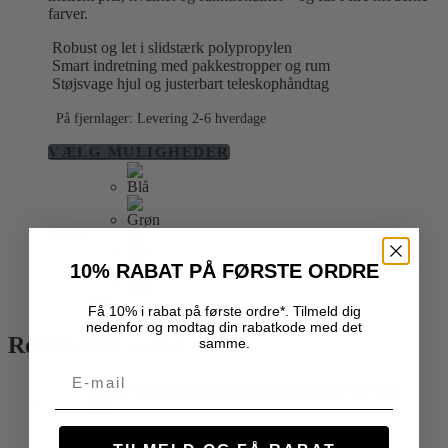
farver.
Robust og let i slidstærk polypropylen
Smart indretning med pakkestropper og rum
Støjsvage hjul og justerbart teleskophåndtag
På fjernlager: Levering 2-6 hverdage
Dette
VÆLG MULIGHEDER
vare
har
flere
varianter.
Farve
Mulighederne
kan
10% RABAT PÅ FØRSTE ORDRE
vælges
på
Ryd
Få 10% i rabat på første ordre*. Tilmeld dig
varesiden
nedenfor og modtag din rabatkode med det
Relaterede varer
samme.
Email