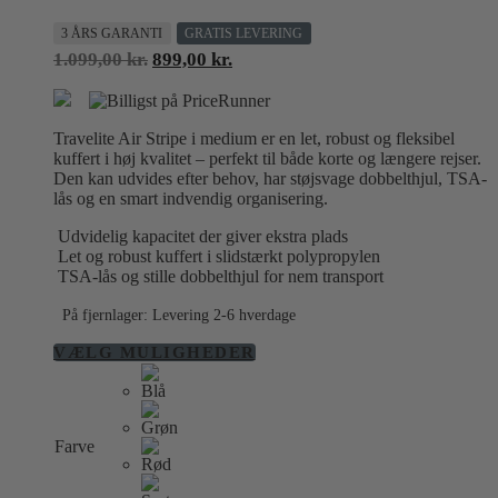
3 ÅRS GARANTI
GRATIS LEVERING
Den
Den
1.099,00
kr.
899,00
kr.
oprindelige
aktuelle
pris
pris
var:
er:
Travelite Air Stripe i medium er en let, robust og fleksibel
1.099,00 kr..
899,00 kr..
kuffert i høj kvalitet – perfekt til både korte og længere rejser.
Den kan udvides efter behov, har støjsvage dobbelthjul, TSA-
lås og en smart indvendig organisering.
Udvidelig kapacitet der giver ekstra plads
Let og robust kuffert i slidstærkt polypropylen
TSA-lås og stille dobbelthjul for nem transport
På fjernlager: Levering 2-6 hverdage
Dette
VÆLG MULIGHEDER
vare
har
flere
varianter.
Farve
Mulighederne
kan
vælges