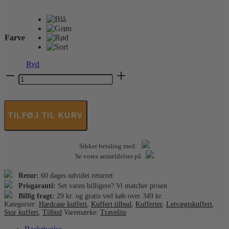
Farve
Ryd
Travelite
-
Air
Stripe
kuffert
TILFØJ TIL KURV
-
Stor
77
Sikker betaling med:
cm
antal
Se vores anmeldelser på
Retur:
60 dages udvidet returret
Prisgaranti:
Set varen billigere? Vi matcher prisen
Billig fragt:
29 kr. og gratis ved køb over 349 kr.
Kategorier:
Hardcase kuffert
,
Kuffert tilbud
,
Kufferter
,
Letvægtskuffert
,
Stor kuffert
,
Tilbud
Varemærke:
Travelite