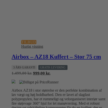
TILBUD
Hurtig visning
Airbox – AZ18 Kuffert – Stor 75 cm
3 ÅRS GARANTI
GRATIS LEVERING
Den
Den
1.499,00
kr.
999,00
kr.
oprindelige
aktuelle
pris
pris
var:
er:
Airbox AZ18 i stor størrelse er den perfekte kombination af
1.499,00 kr..
999,00 kr..
lav vægt og høj holdbarhed. Den er lavet af slagfast
polypropylen, har et rummeligt og velorganiseret interiør samt
fire støjsvage 360° hjul for let manøvrering. Med et robust
design og udskiftelige komponenter får du en kuffert, der er