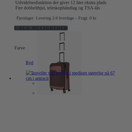
Udvidelsesfunktion der giver 12 liter ekstra plads
Fire dobbelthjul, teleskophåndtag og TSA-lås
Fjernlager: Levering 2-6 hverdage – Fragt: 0 kr.
Dette
VÆLG MULIGHEDER
vare
har
flere
Farve
varianter.
Mulighederne
kan
Ryd
vælges
på
varesiden