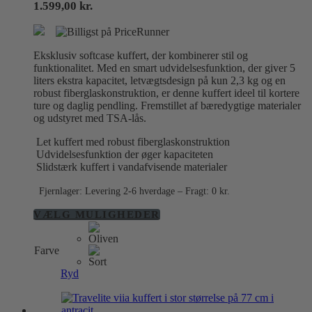
1.599,00
kr.
Eksklusiv softcase kuffert, der kombinerer stil og
funktionalitet. Med en smart udvidelsesfunktion, der giver 5
liters ekstra kapacitet, letvægtsdesign på kun 2,3 kg og en
robust fiberglaskonstruktion, er denne kuffert ideel til kortere
ture og daglig pendling. Fremstillet af bæredygtige materialer
og udstyret med TSA-lås.
Let kuffert med robust fiberglaskonstruktion
Udvidelsesfunktion der øger kapaciteten
Slidstærk kuffert i vandafvisende materialer
Fjernlager: Levering 2-6 hverdage – Fragt: 0 kr.
Dette
VÆLG MULIGHEDER
vare
har
Farve
flere
varianter.
Ryd
Mulighederne
kan
vælges