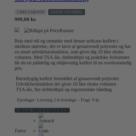
3 ÅRS GARANTI
GRATIS LEVERING
999,00
kr.
Rejs med stil og omtanke med denne softcase-kuffert i
medium størrelse, der er lavet af genanvendt polyester og har
en smart udvidelsesfunktion, som giver dig 10 liter ekstra
volumen. Med TSA-lås, dobbelthjul og praktiske forlommer
får du en pålidelig og miljøvenlig kuffert til en overkommelig
pris.
Bæredygtig kuffert fremstillet af genanvendt polyester
Udvidelsesfunktion der giver 10 liter ekstra volumen
TSA-lås, fire dobbelthjul og ergonomiske håndtag
Fjernlager: Levering 2-6 hverdage – Fragt: 0 kr.
Dette
VÆLG MULIGHEDER
vare
har
flere
Farve
varianter.