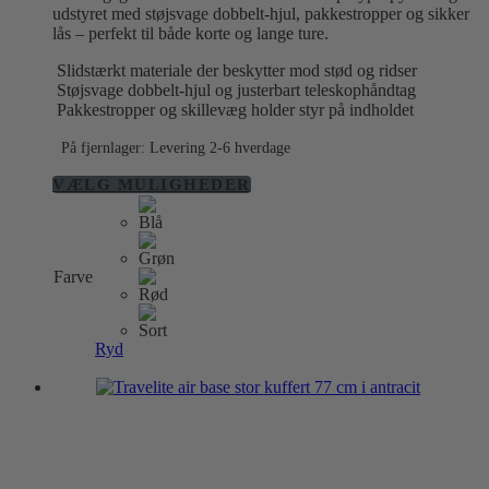
udstyret med støjsvage dobbelt-hjul, pakkestropper og sikker
lås – perfekt til både korte og lange ture.
Slidstærkt materiale der beskytter mod stød og ridser
Støjsvage dobbelt-hjul og justerbart teleskophåndtag
Pakkestropper og skillevæg holder styr på indholdet
På fjernlager: Levering 2-6 hverdage
Dette
VÆLG MULIGHEDER
vare
har
flere
varianter.
Farve
Mulighederne
kan
vælges
på
Ryd
varesiden