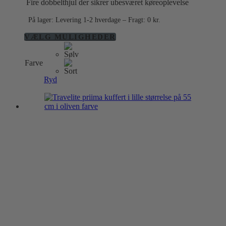
Fire dobbelthjul der sikrer ubesværet køreoplevelse
På lager: Levering 1-2 hverdage – Fragt: 0 kr.
Dette
VÆLG MULIGHEDER
vare
har
Farve
flere
varianter.
Ryd
Mulighederne
kan
vælges
på
varesiden