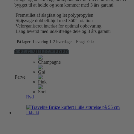
bygget til at holde og som kommer med 3 års garanti.
Fremstillet af slagfast og let polypropylen
Støjsvage dobbelt-hjul med 360° rotation
Velorganiseret interiør for optimal opbevaring
Lang levetid med udskiftelige dele og 3 års garanti
På lager: Levering 1-2 hverdage – Fragt: 0 kr.
Dette
VÆLG MULIGHEDER
vare
har
flere
varianter.
Farve
Mulighederne
kan
vælges
på
Ryd
varesiden