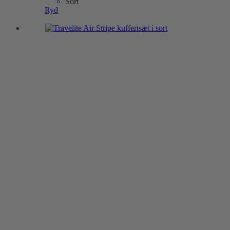
på
Ryd
varesiden