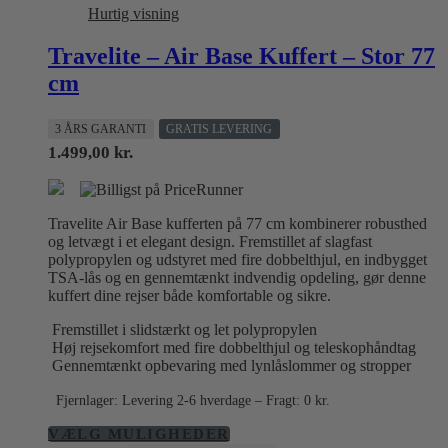
Hurtig visning
Travelite – Air Base Kuffert – Stor 77
cm
3 ÅRS GARANTI
GRATIS LEVERING
1.499,00
kr.
Travelite Air Base kufferten på 77 cm kombinerer robusthed
og letvægt i et elegant design. Fremstillet af slagfast
polypropylen og udstyret med fire dobbelthjul, en indbygget
TSA-lås og en gennemtænkt indvendig opdeling, gør denne
kuffert dine rejser både komfortable og sikre.
Fremstillet i slidstærkt og let polypropylen
Høj rejsekomfort med fire dobbelthjul og teleskophåndtag
Gennemtænkt opbevaring med lynlåslommer og stropper
Fjernlager: Levering 2-6 hverdage – Fragt: 0 kr.
Dette
VÆLG MULIGHEDER