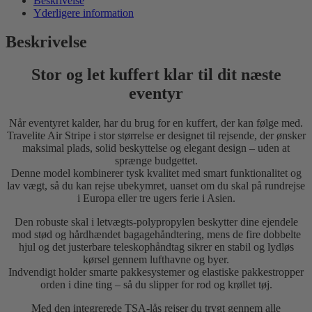
Beskrivelse
Yderligere information
Beskrivelse
Stor og let kuffert klar til dit næste
eventyr
Når eventyret kalder, har du brug for en kuffert, der kan følge med.
Travelite Air Stripe i stor størrelse er designet til rejsende, der ønsker
maksimal plads, solid beskyttelse og elegant design – uden at
sprænge budgettet.
Denne model kombinerer tysk kvalitet med smart funktionalitet og
lav vægt, så du kan rejse ubekymret, uanset om du skal på rundrejse
i Europa eller tre ugers ferie i Asien.
Den robuste skal i letvægts-polypropylen beskytter dine ejendele
mod stød og hårdhændet bagagehåndtering, mens de fire dobbelte
hjul og det justerbare teleskophåndtag sikrer en stabil og lydløs
kørsel gennem lufthavne og byer.
Indvendigt holder smarte pakkesystemer og elastiske pakkestropper
orden i dine ting – så du slipper for rod og krøllet tøj.
Med den integrerede TSA-lås rejser du trygt gennem alle