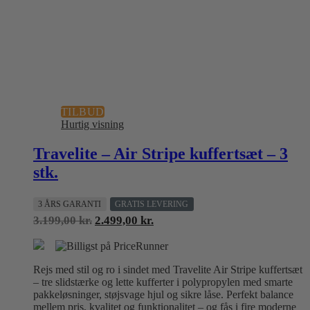
TILBUD
Hurtig visning
Travelite – Air Stripe kuffertsæt – 3
stk.
3 ÅRS GARANTI
GRATIS LEVERING
Den
Den
3.199,00
kr.
2.499,00
kr.
oprindelige
aktuelle
pris
pris
var:
er:
Rejs med stil og ro i sindet med Travelite Air Stripe kuffertsæt
3.199,00 kr..
2.499,00 kr..
– tre slidstærke og lette kufferter i polypropylen med smarte
pakkeløsninger, støjsvage hjul og sikre låse. Perfekt balance
mellem pris, kvalitet og funktionalitet – og fås i fire moderne