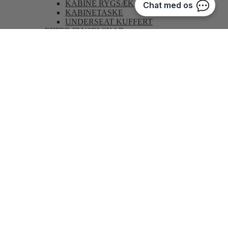
KABINE RYGSÆK
KABINETASKE
UNDERSEAT KUFFERT
EFTER FLYSELSKAB
EASYJET
NORWEGIAN
RYANAIR
SAS
POPULÆRE STØRRELSER
40X20X25 CM
40X30X20 CM
55X35X20 CM
55X35X25 CM
55X40X20 CM
55X40X23 CM
TASKER
STØRRE TASKER
DUFFELBAGS
FOLDBARE REJSETASKER
KABINETASKER
REJSETASKER
REJSETASKER MED HJUL
WEEKENDTASKER
MINDRE TASKER
BEAUTYCASES