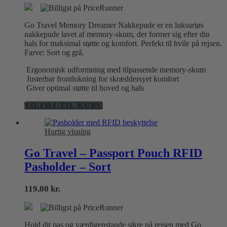
pris
pris
var:
er:
Go Travel Memory Dreamer Nakkepude er en luksuriøs
229,00 kr..
199,00 kr..
nakkepude lavet af memory-skum, der former sig efter din
hals for maksimal støtte og komfort. Perfekt til hvile på rejsen.
Farve: Sort og grå.
Ergonomisk udformning med tilpassende memory-skum
Justerbar frontlukning for skræddersyet komfort
Giver optimal støtte til hoved og hals
TILFØJ TIL KURV
Hurtig visning
Go Travel – Passport Pouch RFID
Pasholder – Sort
119,00
kr.
Hold dit pas og værdigenstande sikre på rejsen med Go