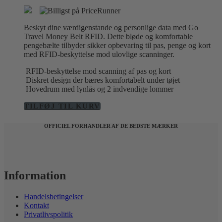
oprindelige
aktuelle
pris
pris
var:
er:
Beskyt dine værdigenstande og personlige data med Go
139,00 kr..
99,00 kr..
Travel Money Belt RFID. Dette bløde og komfortable
pengebælte tilbyder sikker opbevaring til pas, penge og kort
med RFID-beskyttelse mod ulovlige scanninger.
RFID-beskyttelse mod scanning af pas og kort
Diskret design der bæres komfortabelt under tøjet
Hovedrum med lynlås og 2 indvendige lommer
TILFØJ TIL KURV
OFFICIEL FORHANDLER AF DE BEDSTE MÆRKER
Information
Handelsbetingelser
Kontakt
Privatlivspolitik