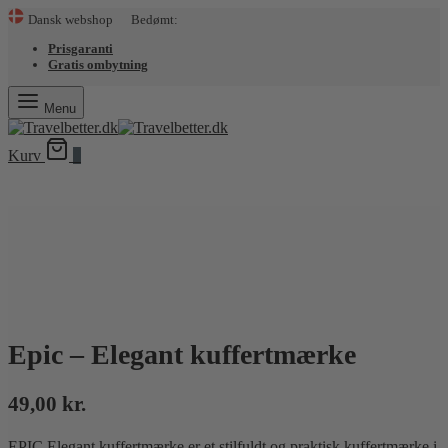
Dansk webshop Bedømt:
Prisgaranti
Gratis ombytning
Menu
Kurv
0
Epic – Elegant kuffertmærke
49,00
kr.
EPIC Elegant kuffertmærke er et stilfuldt og praktisk kuffertmærke i