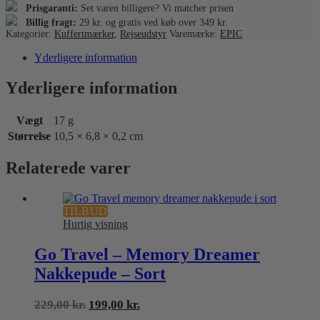
Prisgaranti:
Set varen billigere? Vi matcher prisen
Billig fragt:
29 kr. og gratis ved køb over 349 kr.
Kategorier:
Kuffertmærker
,
Rejseudstyr
Varemærke:
EPIC
Yderligere information
Yderligere information
Vægt
17 g
Størrelse
10,5 × 6,8 × 0,2 cm
Relaterede varer
TILBUD
Hurtig visning
Go Travel – Memory Dreamer
Nakkepude – Sort
Den
Den
229,00
kr.
199,00
kr.
oprindelige
aktuelle