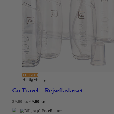
TILBUD
Hurtig visning
Go Travel – Rejseflaskesæt
Den
Den
89,00
kr.
69,00
kr.
oprindelige
aktuelle
pris
pris