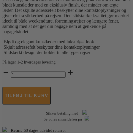
blødt kunstlæder med en eksklusiv finish, der minder om ægte
læder. Det skjulte adressefelt beskytter dine kontaktoplysninger og
giver ekstra sikkerhed på rejsen. Den slidstærke kvalitet gør mærket
ideelt til både weekendture, forretningsrejser og længere ferier,
samtidig med at det gør din bagage nem at genkende på
bagagebåndet.
Blødt og elegant kunstlæder med luksuriøst look
Skjult adressefelt beskytter dine kontaktoplysninger
Slidstærkt design der holder til alle typer rejser
På lager 1-2 hverdages levering
Epic
-
Elegant
kuffertmærke
antal
TILFØJ TIL KURV
Sikker betaling med:
Se vores anmeldelser på
Retur:
60 dages udvidet returret