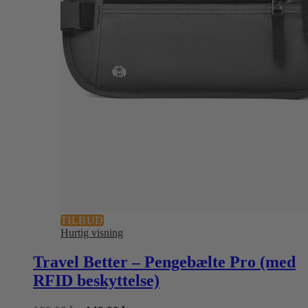
TILBUD
Hurtig visning
Travel Better – Pengebælte Pro (med
RFID beskyttelse)