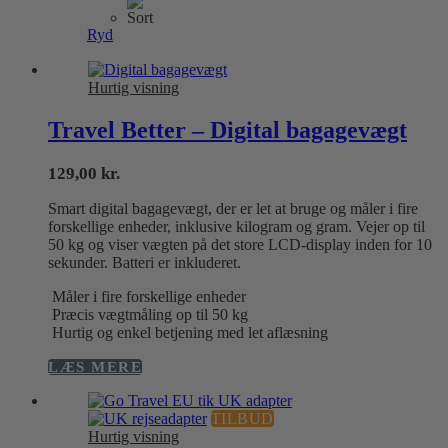
vælges
på
Ryd
varesiden
Hurtig visning
Travel Better – Digital bagagevægt
129,00
kr.
Smart digital bagagevægt, der er let at bruge og måler i fire
forskellige enheder, inklusive kilogram og gram. Vejer op til
50 kg og viser vægten på det store LCD-display inden for 10
sekunder. Batteri er inkluderet.
Måler i fire forskellige enheder
Præcis vægtmåling op til 50 kg
Hurtig og enkel betjening med let aflæsning
LÆS MERE
TILBUD
Hurtig visning