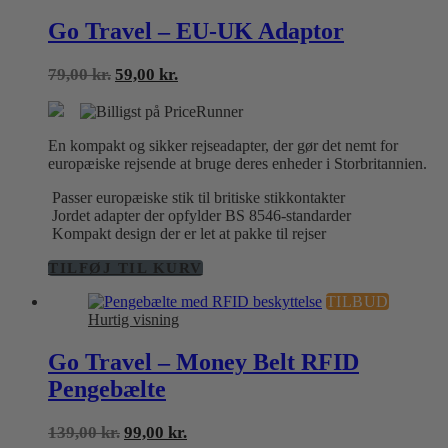
Go Travel – EU-UK Adaptor
Den
Den
79,00
kr.
59,00
kr.
oprindelige
aktuelle
pris
pris
var:
er:
En kompakt og sikker rejseadapter, der gør det nemt for
79,00 kr..
59,00 kr..
europæiske rejsende at bruge deres enheder i Storbritannien.
Passer europæiske stik til britiske stikkontakter
Jordet adapter der opfylder BS 8546-standarder
Kompakt design der er let at pakke til rejser
TILFØJ TIL KURV
TILBUD
Hurtig visning
Go Travel – Money Belt RFID
Pengebælte
Den
Den
139,00
kr.
99,00
kr.