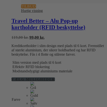
TILBUD
Hurtig visning
Travel Better – Alu Pop-up
kortholder (RFID beskyttelse)
Den
Den
119,00
kr.
99,00
kr.
oprindelige
aktuelle
Kreditkortholder i slim design med plads til 6 kort. Fremstillet
pris
pris
af stærkt aluminium, der sikrer holdbarhed og har RFID
var:
er:
beskyttelse. Fås i 4 flotte og stilrene farver.
119,00 kr..
99,00 kr..
Slim version med plads til 6 kort
Effektiv RFID blokering
Modstandsdygtigt aluminiums materiale
Dette
VÆLG MULIGHEDER
vare
har
flere
varianter.
Farve
Mulighederne
kan