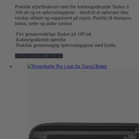
var:
er:
Praktisk rejseflaskesæt med fire kabinegodkendte flasker á
89,00 kr..
69,00 kr..
100 ml og en opbevaringspose – ideelt til at opbevare dine
væsker sikkert og organiseret på rejsen. Perfekt til shampoo,
lotion, sæbe og andre væsker.
Fire genanvendelige flasker på 100 ml
Kabinegodkendt størrelse
Praktisk gennemsigtig opbevaringspose med lynlås
TILFØJ TIL KURV