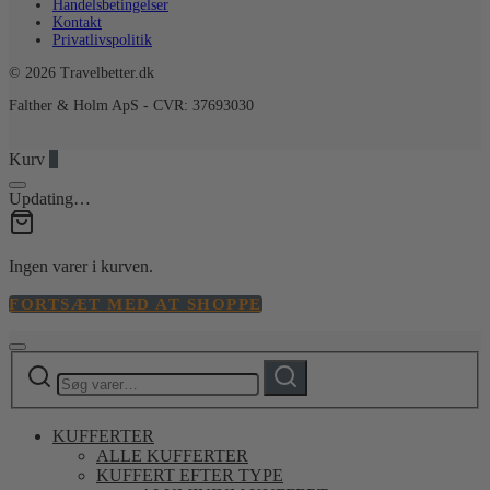
Handelsbetingelser
Kontakt
Privatlivspolitik
© 2026 Travelbetter.dk
Falther & Holm ApS - CVR: 37693030
Kurv
0
Updating…
Ingen varer i kurven.
FORTSÆT MED AT SHOPPE
Søg
Søg
efter:
KUFFERTER
ALLE KUFFERTER
KUFFERT EFTER TYPE