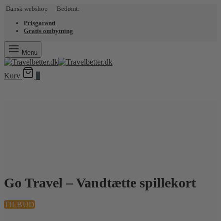
Dansk webshop Bedømt:
Prisgaranti
Gratis ombytning
Menu
Kurv
0
Go Travel – Vandtætte spillekort
TILBUD