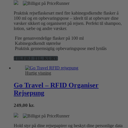
pris
pris
var:
er:
Praktisk rejseflaskesæt med fire kabinegodkendte flasker á
89,00 kr..
69,00 kr..
100 ml og en opbevaringspose – ideelt til at opbevare dine
væsker sikkert og organiseret på rejsen. Perfekt til shampoo,
lotion, sæbe og andre væsker.
Fire genanvendelige flasker på 100 ml
Kabinegodkendt størrelse
Praktisk gennemsigtig opbevaringspose med lynlås
TILFØJ TIL KURV
Hurtig visning
Go Travel – RFID Organiser
Rejsepung
249,00
kr.
Hold styr på dine rejsepapirer og beskyt dine personlige data