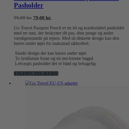
Pasholder
Den
Den
99,00
kr.
79,00
kr.
oprindelige
aktuelle
Go Travel Passport Pouch er en let og komfortabel pasholder
pris
pris
med tre rum, der beskytter dit pas, dine penge og andre
var:
er:
værdigenstande på rejsen. Med sit diskrete design kan den
99,00 kr..
79,00 kr..
bæres under tøjet for maksimal sikkerhed.
Slankt design der kan bæres under tøjet
To lynlåsrum foran og en net-lomme bagpå
Letvægts pasholder der er blød og behagelig
TILFØJ TIL KURV