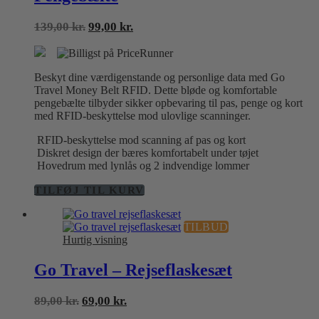
Den
Den
139,00
kr.
99,00
kr.
oprindelige
aktuelle
pris
pris
var:
er:
Beskyt dine værdigenstande og personlige data med Go
139,00 kr..
99,00 kr..
Travel Money Belt RFID. Dette bløde og komfortable
pengebælte tilbyder sikker opbevaring til pas, penge og kort
med RFID-beskyttelse mod ulovlige scanninger.
RFID-beskyttelse mod scanning af pas og kort
Diskret design der bæres komfortabelt under tøjet
Hovedrum med lynlås og 2 indvendige lommer
TILFØJ TIL KURV
TILBUD
Hurtig visning
Go Travel – Rejseflaskesæt
Den
Den
89,00
kr.
69,00
kr.
oprindelige
aktuelle