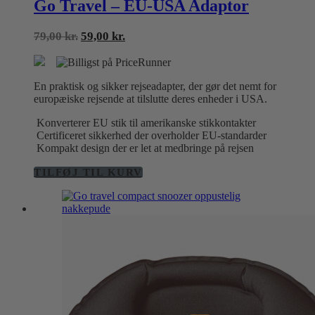
Go Travel – EU-USA Adaptor
Den
Den
79,00
kr.
59,00
kr.
oprindelige
aktuelle
pris
pris
var:
er:
En praktisk og sikker rejseadapter, der gør det nemt for
79,00 kr..
59,00 kr..
europæiske rejsende at tilslutte deres enheder i USA.
Konverterer EU stik til amerikanske stikkontakter
Certificeret sikkerhed der overholder EU-standarder
Kompakt design der er let at medbringe på rejsen
TILFØJ TIL KURV