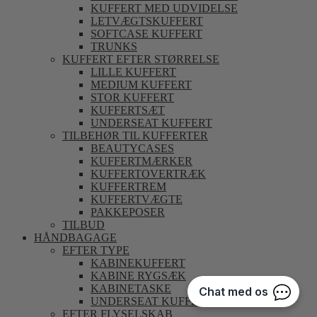
KUFFERT MED UDVIDELSE
LETVÆGTSKUFFERT
SOFTCASE KUFFERT
TRUNKS
KUFFERT EFTER STØRRELSE
LILLE KUFFERT
MEDIUM KUFFERT
STOR KUFFERT
KUFFERTSÆT
UNDERSEAT KUFFERT
TILBEHØR TIL KUFFERTER
BEAUTYCASES
KUFFERTMÆRKER
KUFFERTOVERTRÆK
KUFFERTREM
KUFFERTVÆGTE
PAKKEPOSER
TILBUD
HÅNDBAGAGE
EFTER TYPE
KABINEKUFFERT
KABINE RYGSÆK
KABINETASKE
UNDERSEAT KUFFERT
EFTER FLYSELSKAB