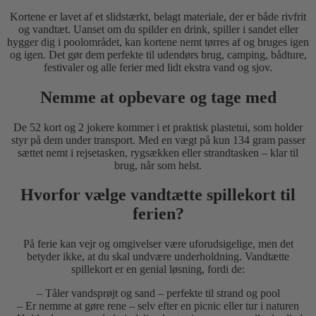
Kortene er lavet af et slidstærkt, belagt materiale, der er både rivfrit
og vandtæt. Uanset om du spilder en drink, spiller i sandet eller
hygger dig i poolområdet, kan kortene nemt tørres af og bruges igen
og igen. Det gør dem perfekte til udendørs brug, camping, bådture,
festivaler og alle ferier med lidt ekstra vand og sjov.
Nemme at opbevare og tage med
De 52 kort og 2 jokere kommer i et praktisk plastetui, som holder
styr på dem under transport. Med en vægt på kun 134 gram passer
sættet nemt i rejsetasken, rygsækken eller strandtasken – klar til
brug, når som helst.
Hvorfor vælge vandtætte spillekort til
ferien?
På ferie kan vejr og omgivelser være uforudsigelige, men det
betyder ikke, at du skal undvære underholdning. Vandtætte
spillekort er en genial løsning, fordi de:
– Tåler vandsprøjt og sand – perfekte til strand og pool
– Er nemme at gøre rene – selv efter en picnic eller tur i naturen