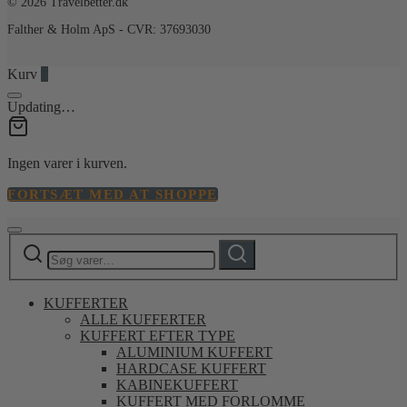
© 2026 Travelbetter.dk
Falther & Holm ApS - CVR: 37693030
Kurv
0
Updating…
Ingen varer i kurven.
FORTSÆT MED AT SHOPPE
Søg
Søg
efter:
KUFFERTER
ALLE KUFFERTER
KUFFERT EFTER TYPE
ALUMINIUM KUFFERT
HARDCASE KUFFERT
KABINEKUFFERT
KUFFERT MED FORLOMME