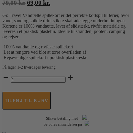
Den
Den
79,00
kr.
69,00
kr.
oprindelige
aktuelle
Go Travel Vandtætte spillekort er det perfekte kortspil til ferier, hvor
pris
pris
vand, sand og spildte drinks ikke skal ødelægge underholdningen.
var:
er:
Kortene er 100% vandtætte, lavet af slidstærkt, rivfrit materiale og
79,00 kr..
69,00 kr..
leveres i et praktisk plastetui. Ideelle til stranden, poolen, camping
og rejser.
100% vandtætte og rivfaste spillekort
Let at rengøre ved blot at tørre overfladen af
Rejsevenlige spillekort i praktisk plastikæske
På lager 1-2 hverdages levering
Go
Travel
-
Vandtætte
spillekort
TILFØJ TIL KURV
antal
Sikker betaling med:
Se vores anmeldelser på